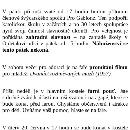
V pátek při mši svaté od 17 hodin budou přítomni
členové švýcarského spolku Pro Gablonz. Ten podpořil
katolickou školu v začátcích a po 30 letech spolupráce
nyní svoji činnost slavnostně ukončí. Pro veřejnost je
pořádána
zahradní slavnost
– na zahradě školy v
Opletalově ulici v pátek od 15 hodin.
Náboženství se
tento pátek nekoná.
V sobotu večer pro adoraci je na faře
promítání filmu
pro mládež:
Dvanáct rozhněvaných mužů (1957).
Příští neděli je v hlavním kostele
farní pouť
. Jste
srdečně zváni k účasti na mši svatou i na agapé, které se
bude konat před farou. Chystáme občerstvení i atrakce
pro děti. Uvítáme vaši pomoc, hlaste se na faře.
V úterý 20. června v 17 hodin se bude konat v kostele