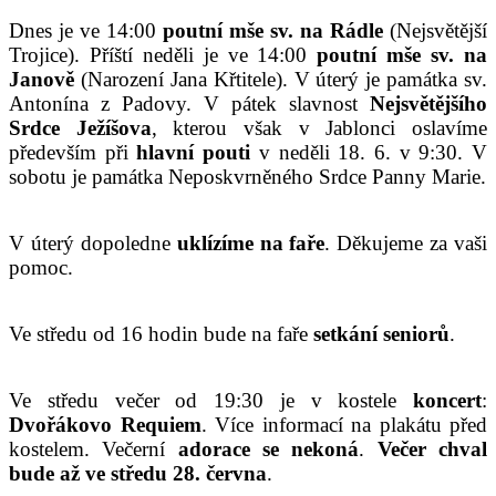
Dnes je ve 14:00
poutní mše sv. na Rádle
(Nejsvětější
Trojice). Příští neděli je ve 14:00
poutní mše sv. na
Janově
(Narození Jana Křtitele). V úterý je památka sv.
Antonína z Padovy. V pátek slavnost
Nejsvětějšího
Srdce Ježíšova
, kterou však v Jablonci oslavíme
především při
hlavní pouti
v neděli 18. 6. v 9:30. V
sobotu je památka Neposkvrněného Srdce Panny Marie.
V úterý dopoledne
uklízíme na faře
. Děkujeme za vaši
pomoc.
Ve středu od 16 hodin bude na faře
setkání seniorů
.
Ve středu večer od 19:30 je v kostele
koncert
:
Dvořákovo Requiem
. Více informací na plakátu před
kostelem. Večerní
adorace se nekoná
.
Večer chval
bude až ve středu 28. června
.