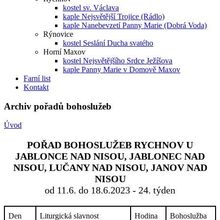
kostel sv. Václava
kaple Nejsvětější Trojice (Rádlo)
kaple Nanebevzetí Panny Marie (Dobrá Voda)
Rýnovice
kostel Seslání Ducha svatého
Horní Maxov
kostel Nejsvětějšího Srdce Ježíšova
kaple Panny Marie v Domově Maxov
Farní list
Kontakt
Archiv pořadů bohoslužeb
Úvod
POŘAD BOHOSLUŽEB RYCHNOV U
JABLONCE NAD NISOU, JABLONEC NAD
NISOU, LUČANY NAD NISOU, JANOV NAD
NISOU
od 11.6. do 18.6.2023 - 24. týden
Den
Liturgická slavnost
Hodina
Bohoslužba