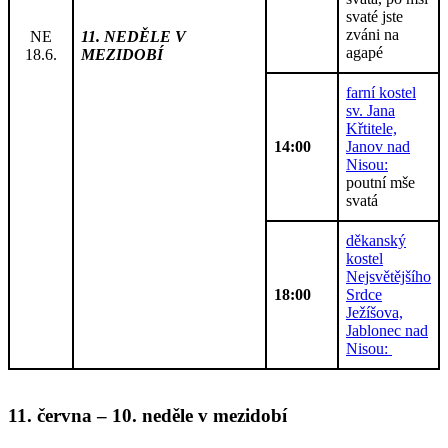
svaté jste
zváni na
NE
11. NEDĚLE V
agapé
18.6.
MEZIDOBÍ
farní kostel
sv. Jana
Křtitele,
14:00
Janov nad
Nisou:
poutní mše
svatá
děkanský
kostel
Nejsvětějšího
18:00
Srdce
Ježíšova,
Jablonec nad
Nisou:
11. června – 10. neděle v mezidobí