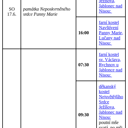
Ježíšova,
Jablonec nad
SO
památka Neposkvrněného
Nisou:
17.6.
srdce Panny Marie
farní kostel
Navštívení
16:00
Panny Marie,
Lučany nad
Nisou:
farní kostel
sv. Václava,
07:30
Rychnov u
Jablonce nad
Nisou:
děkanský
kostel
Nejsvětějšího
Srdce
Ježíšova,
Jablonec nad
09:30
Nisou:
poutní mše
svatá, po mši