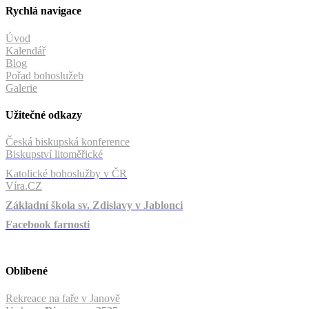
Rychlá navigace
Úvod
Kalendář
Blog
Pořad bohoslužeb
Galerie
Užitečné odkazy
Česká biskupská konference
Biskupství litoměřické
Katolické bohoslužby v ČR
Víra.CZ
Základní škola sv. Zdislavy v Jablonci
Facebook farnosti
Oblíbené
Rekreace na faře v Janově