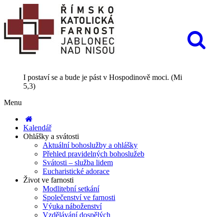
I postaví se a bude je pást v Hospodinově moci. (Mi
5,3)
Menu
Kalendář
Ohlášky a svátosti
Aktuální bohoslužby a ohlášky
Přehled pravidelných bohoslužeb
Svátosti – služba lidem
Eucharistické adorace
Život ve farnosti
Modlitební setkání
Společenství ve farnosti
Výuka náboženství
Vzdělávání dospělých