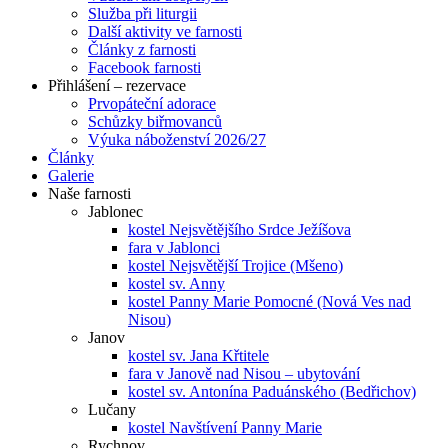
Služba při liturgii
Další aktivity ve farnosti
Články z farnosti
Facebook farnosti
Přihlášení – rezervace
Prvopáteční adorace
Schůzky biřmovanců
Výuka náboženství 2026/27
Články
Galerie
Naše farnosti
Jablonec
kostel Nejsvětějšího Srdce Ježíšova
fara v Jablonci
kostel Nejsvětější Trojice (Mšeno)
kostel sv. Anny
kostel Panny Marie Pomocné (Nová Ves nad
Nisou)
Janov
kostel sv. Jana Křtitele
fara v Janově nad Nisou – ubytování
kostel sv. Antonína Paduánského (Bedřichov)
Lučany
kostel Navštívení Panny Marie
Rychnov