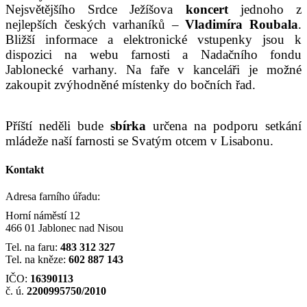
Nejsvětějšího Srdce Ježíšova
koncert
jednoho z
nejlepších českých varhaníků –
Vladimíra Roubala
.
Bližší informace a elektronické vstupenky jsou k
dispozici na webu farnosti a Nadačního fondu
Jablonecké varhany. Na faře v kanceláři je možné
zakoupit zvýhodněné místenky do bočních řad.
Příští neděli bude
sbírka
určena na podporu setkání
mládeže naší farnosti se Svatým otcem v Lisabonu.
Kontakt
Adresa farního úřadu:
Horní náměstí 12
466 01 Jablonec nad Nisou
Tel. na faru:
483 312 327
Tel. na kněze:
602 887 143
IČO:
16390113
č. ú.
2200995750/2010