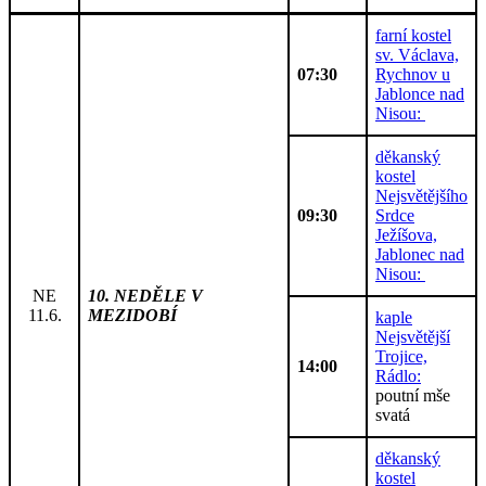
farní kostel
sv. Václava,
07:30
Rychnov u
Jablonce nad
Nisou:
děkanský
kostel
Nejsvětějšího
09:30
Srdce
Ježíšova,
Jablonec nad
Nisou:
NE
10. NEDĚLE V
11.6.
MEZIDOBÍ
kaple
Nejsvětější
Trojice,
14:00
Rádlo:
poutní mše
svatá
děkanský
kostel