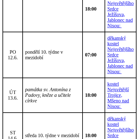
Nejsvětějšího
18:00
Srdce
Ježíšova,
Jablonec nad
Nisou:
děkanský
kostel
Nejsvětějšího
PO
pondělí 10. týdne v
07:00
Srdce
12.6.
mezidobí
Ježíšova,
Jablonec nad
Nisou:
kostel
památka sv. Antonína z
Nejsvětější
ÚT
Padovy, kněze a učitele
18:00
Trojice,
13.6.
církve
Mšeno nad
Nisou:
děkanský
kostel
Nejsvětějšího
ST
středa 10. týdne v mezidobí
18:00
Srdce
14.6.