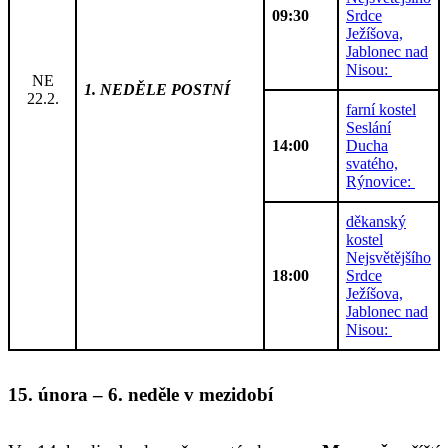
09:30
Srdce
Ježíšova,
Jablonec nad
Nisou:
NE
1. NEDĚLE POSTNÍ
22.2.
farní kostel
Seslání
14:00
Ducha
svatého,
Rýnovice:
děkanský
kostel
Nejsvětějšího
18:00
Srdce
Ježíšova,
Jablonec nad
Nisou:
15
.
února
–
6
. neděle v mez
i
dobí