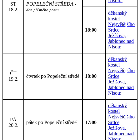
Nisou:
ST
POPELEČNÍ STŘEDA -
18.2.
den přísného postu
děkanský
kostel
Nejsvětějšího
18:00
Srdce
Ježíšova,
Jablonec nad
Nisou:
děkanský
kostel
Nejsvětějšího
ČT
čtvrtek po Popeleční středě
18:00
Srdce
19.2.
Ježíšova,
Jablonec nad
Nisou:
děkanský
kostel
Nejsvětějšího
PÁ
pátek po Popeleční středě
17:00
Srdce
20.2.
Ježíšova,
Jablonec nad
Nisou: