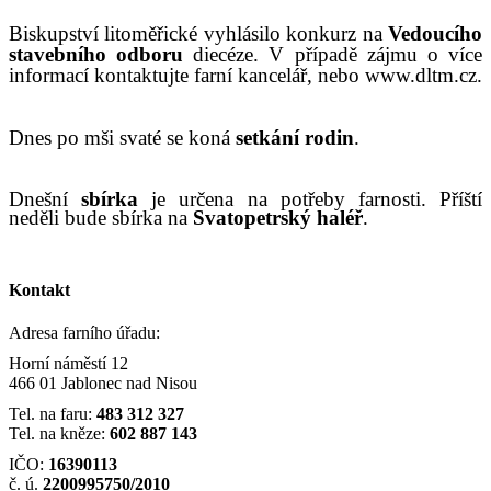
Biskupství litoměřické vyhlásilo konkurz na
V
edoucího
stavebního odboru
diecéze.
V
případě zájmu o více
informací kontaktujte farní kancelář, nebo www.dltm.cz.
Dnes
po mši svaté
se koná
setkání rodin
.
Dnešní
sbírka
je
určena
na
potřeby farnosti
.
Příští
neděli bude sbírka na
Svatopetrský haléř
.
Kontakt
Adresa farního úřadu:
Horní náměstí 12
466 01 Jablonec nad Nisou
Tel. na faru:
483 312 327
Tel. na kněze:
602 887 143
IČO:
16390113
č. ú.
2200995750/2010