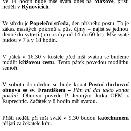
V
e 14 hodin bude mše svatá dnes
na
Maxově
, příští
neděli
v
Rýnovicích
.
V
e středu
je
Popeleční středa
, den přísného postu.
To
je
zákaz masitých pokrmů a půst újmy – najíst se jednou
denně do sytosti (pro osoby od 14 do 60 let).
M
še svaté
budou v 7 a v 18 hodin.
V pátek v 16.30 v kostele před mší svatou se budeme
modlit
křížovou cestu
.
Tento pátek povedou modlitbu
senioři.
V
sobotu dopoledne se bude konat
Postní duchovní
obnova se sv. Františkem
–
Pán mi dal takto konat
pokání
. Obnovu povede P. Jeroným Jurka OFM z
Ruprechtic.
Začátek v 8 hodin mší svatou.
P
říští neděli
při mši svaté v 9.30
budou
katechumeni
přijati za čekatele křtu.