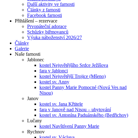
Další aktivity ve farnosti
Články z farnosti
Facebook farnosti
Přihlášení – rezervace
Prvopáteční adorace
Schůzky biřmovanců
Výuka náboženství 2026/27
Články
Galerie
Naše farnosti
Jablonec
kostel Nejsvětějšího Srdce Ježíšova
fara v Jablonci
kostel Nejsvětější Trojice (Mšeno)
kostel sv. Anny
kostel Panny Marie Pomocné (Nová Ves nad
Nisou)
Janov
kostel sv. Jana Křtitele
fara v Janově nad Nisou – ubytování
kostel sv. Antonína Paduánského (Bedřichov)
Lučany
kostel Navštívení Panny Marie
Rychnov
kostel sv. Václava