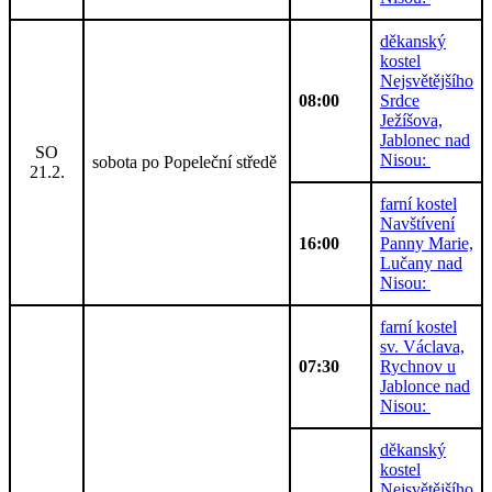
děkanský
kostel
Nejsvětějšího
08:00
Srdce
Ježíšova,
Jablonec nad
SO
Nisou:
sobota po Popeleční středě
21.2.
farní kostel
Navštívení
16:00
Panny Marie,
Lučany nad
Nisou:
farní kostel
sv. Václava,
07:30
Rychnov u
Jablonce nad
Nisou:
děkanský
kostel
Nejsvětějšího