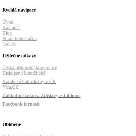
Rychlá navigace
Úvod
Kalendář
Blog
Pořad bohoslužeb
Galerie
Užitečné odkazy
Česká biskupská konference
Biskupství litoměřické
Katolické bohoslužby v ČR
Víra.CZ
Základní škola sv. Zdislavy v Jablonci
Facebook farnosti
Oblíbené