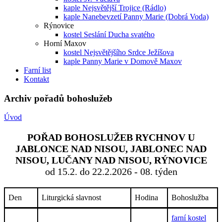
kaple Nejsvětější Trojice (Rádlo)
kaple Nanebevzetí Panny Marie (Dobrá Voda)
Rýnovice
kostel Seslání Ducha svatého
Horní Maxov
kostel Nejsvětějšího Srdce Ježíšova
kaple Panny Marie v Domově Maxov
Farní list
Kontakt
Archiv pořadů bohoslužeb
Úvod
POŘAD BOHOSLUŽEB RYCHNOV U
JABLONCE NAD NISOU, JABLONEC NAD
NISOU, LUČANY NAD NISOU, RÝNOVICE
od 15.2. do 22.2.2026 - 08. týden
Den
Liturgická slavnost
Hodina
Bohoslužba
farní kostel