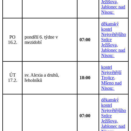
Ježíšova,
Jablonec nad
Nisou:
děkanský
kostel
Nejsvětějšího
PO
pondělí 6. týdne v
07:00
Srdce
16.2.
mezidobí
Ježíšova,
Jablonec nad
Nisou:
kostel
Nejsvětější
ÚT
sv. Alexia a druhů,
18:00
Trojice,
17.2.
řeholníků
Mšeno nad
Nisou:
děkanský
kostel
Nejsvětějšího
07:00
Srdce
Ježíšova,
Jablonec nad