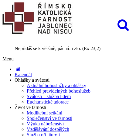
Nepřidáš se k většině, páchá-li zlo. (Ex 23,2)
Menu
Kalendář
Ohlášky a svátosti
Aktuální bohoslužby a ohlášky
Přehled pravidelných bohoslužeb
Svátosti – služba lidem
Eucharistické adorace
Život ve farnosti
Modlitební setkání
Společenství ve farnosti
Výuka náboženství
Vzdělávání dospělých
Služba při liturgii