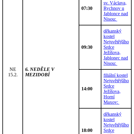
sv. Václava,
07:30
Rychnov u
Jablonce nad
Nisou:
děkanský
kostel
Nejsvětějšího
09:30
Srdce
Ježíšova,
Jablonec nad
Nisou:
NE
6. NEDĚLE V
15.2.
MEZIDOBÍ
filiální kostel
Nejsvětějšího
Srdce
14:00
Ježíšova,
Horní
Maxov:
děkanský
kostel
Nejsvětějšího
18:00
Srdce