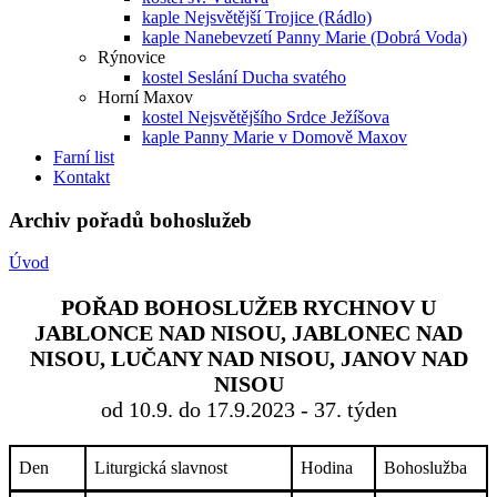
kaple Nejsvětější Trojice (Rádlo)
kaple Nanebevzetí Panny Marie (Dobrá Voda)
Rýnovice
kostel Seslání Ducha svatého
Horní Maxov
kostel Nejsvětějšího Srdce Ježíšova
kaple Panny Marie v Domově Maxov
Farní list
Kontakt
Archiv pořadů bohoslužeb
Úvod
POŘAD BOHOSLUŽEB RYCHNOV U
JABLONCE NAD NISOU, JABLONEC NAD
NISOU, LUČANY NAD NISOU, JANOV NAD
NISOU
od 10.9. do 17.9.2023 - 37. týden
Den
Liturgická slavnost
Hodina
Bohoslužba