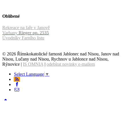
Oblíbené
Rekreace na faře v Janově
Varhany
Rieger op. 2535
Úvodníky Farního listu
© 2026 Římskokatolické farnosti Jablonec nad Nisou, Janov nad
Nisou, Lučany nad Nisou, Rychnov u Jablonce nad Nisou,
Rýnovice |
IS OMNIA
|
odebírat novinky e-mailem
Select Language
▼