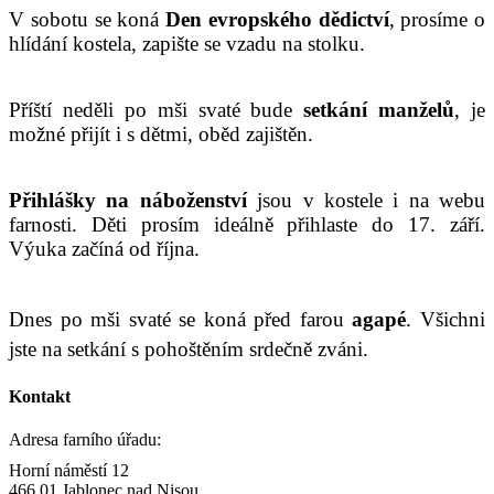
V sobotu se koná
Den evropského dědictví
, prosíme o
hlídání kostela, zapište se vzadu na stolku.
Příští neděli po mši svaté bude
setkání manželů
, je
možné přijít i s dětmi, oběd zajištěn.
Přihlášky na náboženství
jsou v kostele i na webu
farnosti. Děti prosím ideálně přihlaste do 17. září.
Výuka začíná od října.
Dnes po mši svaté se koná před farou
agapé
. Všichni
jste na setkání s pohoštěním srdečně zváni.
Kontakt
Adresa farního úřadu:
Horní náměstí 12
466 01 Jablonec nad Nisou