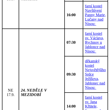
farní kostel
Navštívení
16:00
Panny Marie,
Lučany nad
Nisou:
farní kostel
sv. Václava,
07:30
Rychnov u
Jablonce nad
Nisou:
děkanský
kostel
Nejsvětějšího
09:30
Srdce
Ježíšova,
Jablonec nad
Nisou:
NE
24. NEDĚLE V
17.9.
MEZIDOBÍ
farní kostel
sv. Jana
14:00
Křtitele,