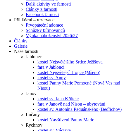
Další aktivity ve farnosti
Články z farnosti
Facebook farnosti
Přihlášení – rezervace
Prvopáteční adorace
Schůzky biřmovanců
Výuka náboženství 2026/27
Články
Galerie
Naše farnosti
Jablonec
kostel Nejsvětějšího Srdce Ježíšova
fara v Jablonci
kostel Nejsvětější Trojice (Mšeno)
kostel sv. Anny
kostel Panny Marie Pomocné (Nová Ves nad
Nisou)
Janov
kostel sv. Jana Křtitele
fara v Janově nad Nisou – ubytování
kostel sv. Antonína Paduánského (Bedřichov)
Lučany
kostel Navštívení Panny Marie
Rychnov
kostel sv. Václava