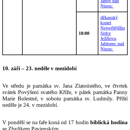
Janov nad
Nisou:
děkanský
kostel
Nejsvětějšího
18:00
Srdce
Ježíšova,
Jablonec nad
Nisou:
10. září – 23. neděle v mezidobí
Ve středu je památka sv. Jana Zlatoústého, ve čtvrtek
svátek Povýšení svatého Kříže, v pátek památka Panny
Marie Bolestné, v sobotu památka sv. Ludmily. Příští
neděle je 24. v mezidobí.
V pondělí se na faře koná od 17 hodin
biblická hodina
se Zbyňkem Pavienským.