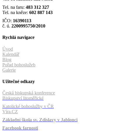
Tel. na faru:
483 312 327
Tel. na kněze:
602 887 143
IČO:
16390113
č. ú.
2200995750/2010
Rychlá navigace
Úvod
Kalendář
Blog
Pořad bohoslužeb
Galerie
Užitečné odkazy
Česká biskupská konference
Biskupství litoměřické
Katolické bohoslužby v ČR
Víra.CZ
Základní škola sv. Zdislavy v Jablonci
Facebook farnosti