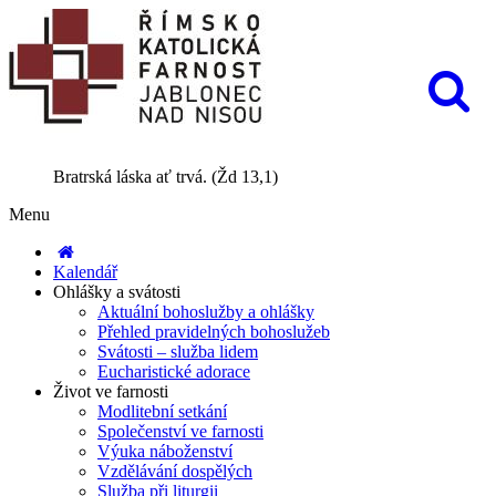
Bratrská láska ať trvá. (Žd 13,1)
Menu
Kalendář
Ohlášky a svátosti
Aktuální bohoslužby a ohlášky
Přehled pravidelných bohoslužeb
Svátosti – služba lidem
Eucharistické adorace
Život ve farnosti
Modlitební setkání
Společenství ve farnosti
Výuka náboženství
Vzdělávání dospělých
Služba při liturgii