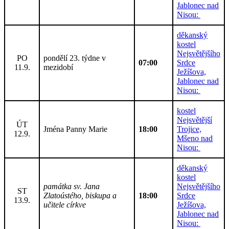
Jablonec nad
Nisou:
děkanský
kostel
Nejsvětějšího
PO
pondělí 23. týdne v
07:00
Srdce
11.9.
mezidobí
Ježíšova,
Jablonec nad
Nisou:
kostel
Nejsvětější
ÚT
Jména Panny Marie
18:00
Trojice,
12.9.
Mšeno nad
Nisou:
děkanský
kostel
památka sv. Jana
Nejsvětějšího
ST
Zlatoústého, biskupa a
18:00
Srdce
13.9.
učitele církve
Ježíšova,
Jablonec nad
Nisou: