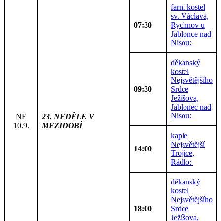
farní kostel
sv. Václava,
07:30
Rychnov u
Jablonce nad
Nisou:
děkanský
kostel
Nejsvětějšího
09:30
Srdce
Ježíšova,
Jablonec nad
Nisou:
NE
23. NEDĚLE V
10.9.
MEZIDOBÍ
kaple
Nejsvětější
14:00
Trojice,
Rádlo:
děkanský
kostel
Nejsvětějšího
18:00
Srdce
Ježíšova,