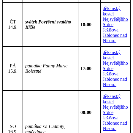
děkanský
kostel
Nejsvětějšího
ČT
svátek Povýšení svatého
18:00
Srdce
14.9.
Kříže
Ježíšova,
Jablonec nad
Nisou:
děkanský
kostel
Nejsvětějšího
PÁ
památka Panny Marie
17:00
Srdce
15.9.
Bolestné
Ježíšova,
Jablonec nad
Nisou:
děkanský
kostel
Nejsvětějšího
08:00
Srdce
Ježíšova,
Jablonec nad
SO
památka sv. Ludmily,
Nisou:
16.9.
mučednice