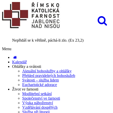
Nepřidáš se k většině, páchá-li zlo. (Ex 23,2)
Menu
Kalendář
Ohlášky a svátosti
Aktuální bohoslužby a ohlášky
Přehled pravidelných bohoslužeb
Svátosti – služba lidem
Eucharistické adorace
Život ve farnosti
Modlitební setkání
Společenství ve farnosti
Výuka náboženství
Vzdělávání dospělých
Služba při liturgii