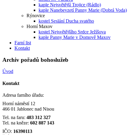
kaple Nejsvětější Trojice (Rádlo)
kaple Nanebevzetí Panny Marie (Dobrá Voda)
Rýnovice
kostel Seslání Ducha svatého
Horní Maxov
kostel Nejsvětějšího Srdce Ježíšova
kaple Panny Marie v Domově Maxov
Farní list
Kontakt
Archiv pořadů bohoslužeb
Úvod
Kontakt
Adresa farního úřadu:
Horní náměstí 12
466 01 Jablonec nad Nisou
Tel. na faru:
483 312 327
Tel. na kněze:
602 887 143
IČO:
16390113