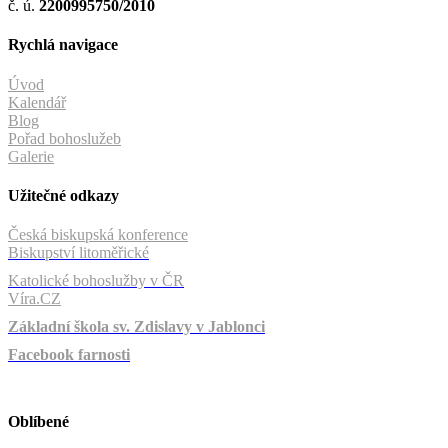
č. ú.
2200995750/2010
Rychlá navigace
Úvod
Kalendář
Blog
Pořad bohoslužeb
Galerie
Užitečné odkazy
Česká biskupská konference
Biskupství litoměřické
Katolické bohoslužby v ČR
Víra.CZ
Základní škola sv. Zdislavy v Jablonci
Facebook farnosti
Oblíbené