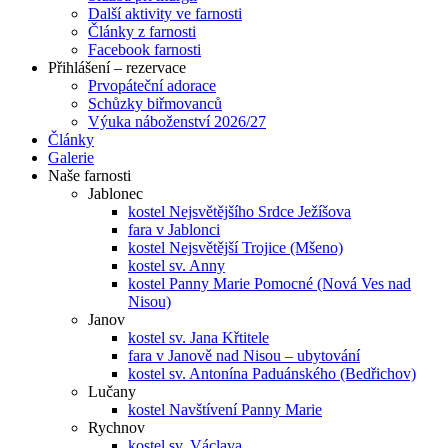
Další aktivity ve farnosti
Články z farnosti
Facebook farnosti
Přihlášení – rezervace
Prvopáteční adorace
Schůzky biřmovanců
Výuka náboženství 2026/27
Články
Galerie
Naše farnosti
Jablonec
kostel Nejsvětějšího Srdce Ježíšova
fara v Jablonci
kostel Nejsvětější Trojice (Mšeno)
kostel sv. Anny
kostel Panny Marie Pomocné (Nová Ves nad
Nisou)
Janov
kostel sv. Jana Křtitele
fara v Janově nad Nisou – ubytování
kostel sv. Antonína Paduánského (Bedřichov)
Lučany
kostel Navštívení Panny Marie
Rychnov
kostel sv. Václava