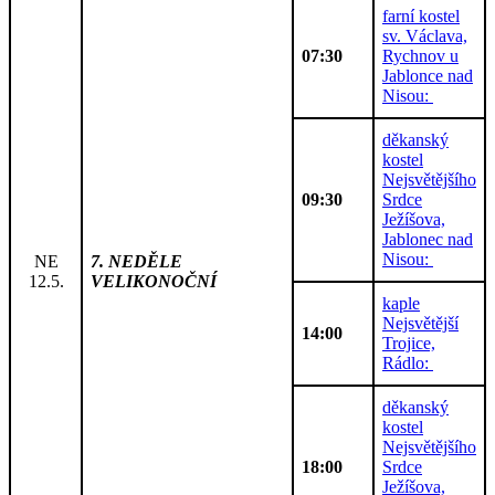
farní kostel
sv. Václava,
07:30
Rychnov u
Jablonce nad
Nisou:
děkanský
kostel
Nejsvětějšího
09:30
Srdce
Ježíšova,
Jablonec nad
Nisou:
NE
7. NEDĚLE
12.5.
VELIKONOČNÍ
kaple
Nejsvětější
14:00
Trojice,
Rádlo:
děkanský
kostel
Nejsvětějšího
18:00
Srdce
Ježíšova,