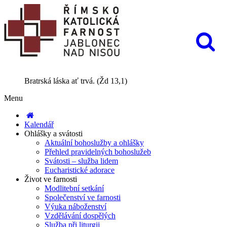
Bratrská láska ať trvá. (Žd 13,1)
Menu
Kalendář
Ohlášky a svátosti
Aktuální bohoslužby a ohlášky
Přehled pravidelných bohoslužeb
Svátosti – služba lidem
Eucharistické adorace
Život ve farnosti
Modlitební setkání
Společenství ve farnosti
Výuka náboženství
Vzdělávání dospělých
Služba při liturgii