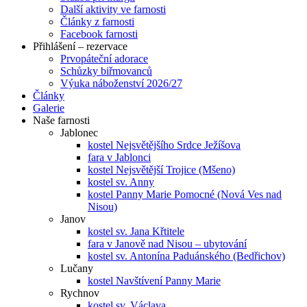
Další aktivity ve farnosti
Články z farnosti
Facebook farnosti
Přihlášení – rezervace
Prvopáteční adorace
Schůzky biřmovanců
Výuka náboženství 2026/27
Články
Galerie
Naše farnosti
Jablonec
kostel Nejsvětějšího Srdce Ježíšova
fara v Jablonci
kostel Nejsvětější Trojice (Mšeno)
kostel sv. Anny
kostel Panny Marie Pomocné (Nová Ves nad
Nisou)
Janov
kostel sv. Jana Křtitele
fara v Janově nad Nisou – ubytování
kostel sv. Antonína Paduánského (Bedřichov)
Lučany
kostel Navštívení Panny Marie
Rychnov
kostel sv. Václava