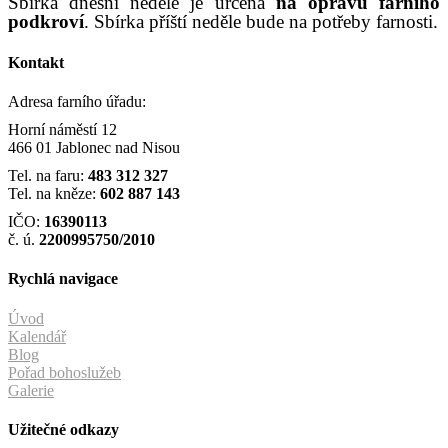
Sbírka
dnešní
neděle
je určena
na
opravu farního
podkroví
.
Sbírka příští neděle bude na potřeby farnosti.
Kontakt
Adresa farního úřadu:
Horní náměstí 12
466 01 Jablonec nad Nisou
Tel. na faru:
483 312 327
Tel. na kněze:
602 887 143
IČO:
16390113
č. ú.
2200995750/2010
Rychlá navigace
Úvod
Kalendář
Blog
Pořad bohoslužeb
Galerie
Užitečné odkazy