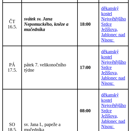
děkanský
kostel
svátek sv. Jana
Nejsvětějšího
ČT
Nepomuckého, kněze a
18:00
Srdce
16.5.
mučedníka
Ježíšova,
Jablonec nad
Nisou:
děkanský
kostel
Nejsvětějšího
PÁ
pátek 7. velikonočního
17:00
Srdce
17.5.
týdne
Ježíšova,
Jablonec nad
Nisou:
děkanský
kostel
Nejsvětějšího
08:00
Srdce
Ježíšova,
Jablonec nad
SO
sv. Jana I., papeže a
Nisou:
18.5.
mučedníka