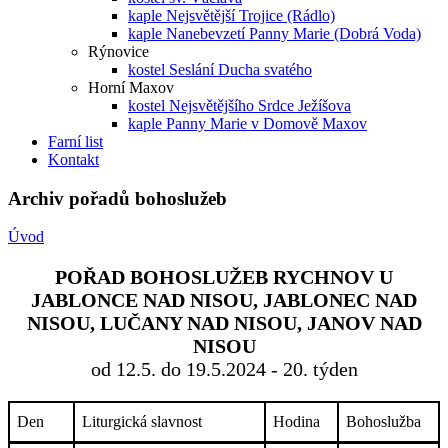
kaple Nejsvětější Trojice (Rádlo)
kaple Nanebevzetí Panny Marie (Dobrá Voda)
Rýnovice
kostel Seslání Ducha svatého
Horní Maxov
kostel Nejsvětějšího Srdce Ježíšova
kaple Panny Marie v Domově Maxov
Farní list
Kontakt
Archiv pořadů bohoslužeb
Úvod
POŘAD BOHOSLUŽEB RYCHNOV U
JABLONCE NAD NISOU, JABLONEC NAD
NISOU, LUČANY NAD NISOU, JANOV NAD
NISOU
od 12.5. do 19.5.2024 - 20. týden
Den
Liturgická slavnost
Hodina
Bohoslužba