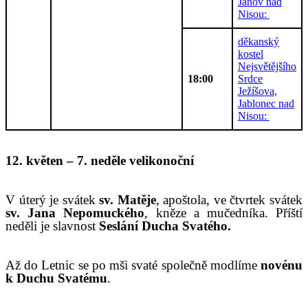
Janov nad
Nisou:
děkanský
kostel
Nejsvětějšího
18:00
Srdce
Ježíšova,
Jablonec nad
Nisou:
12. květen – 7. neděle velikonoční
V úterý je svátek
sv. Matěje
, apoštola, ve čtvrtek svátek
sv. Jana
Nepomuckého
, kněze a mučedníka. Příští
neděli je slavnost
Seslání Ducha Svatého.
Až do Letnic se po mši svaté společně modlíme
novénu
k Duchu Svatému
.