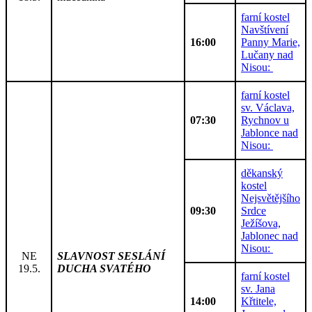
farní kostel
Navštívení
16:00
Panny Marie,
Lučany nad
Nisou:
farní kostel
sv. Václava,
07:30
Rychnov u
Jablonce nad
Nisou:
děkanský
kostel
Nejsvětějšího
09:30
Srdce
Ježíšova,
Jablonec nad
Nisou:
NE
SLAVNOST SESLÁNÍ
19.5.
DUCHA SVATÉHO
farní kostel
sv. Jana
14:00
Křtitele,