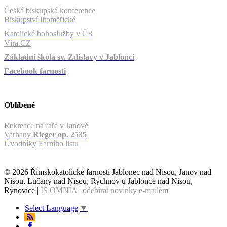
Česká biskupská konference
Biskupství litoměřické
Katolické bohoslužby v ČR
Víra.CZ
Základní škola sv. Zdislavy v Jablonci
Facebook farnosti
Oblíbené
Rekreace na faře v Janově
Varhany
Rieger op. 2535
Úvodníky Farního listu
© 2026 Římskokatolické farnosti Jablonec nad Nisou, Janov nad
Nisou, Lučany nad Nisou, Rychnov u Jablonce nad Nisou,
Rýnovice |
IS OMNIA
|
odebírat novinky e-mailem
Select Language
▼