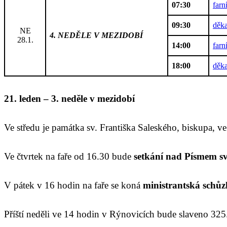
07:30
farn
09:30
děka
NE
4. NEDĚLE V MEZIDOBÍ
28.1.
14:00
farn
18:00
děka
21. leden – 3. neděle v mezidobí
Ve středu je památka sv. Františka Saleského, biskupa, ve
Ve čtvrtek na faře od 16.30 bude
setkání nad Písmem s
V pátek v 16 hodin na faře se koná
ministrantská schůz
Příští neděli ve 14 hodin v Rýnovicích bude slaveno 325