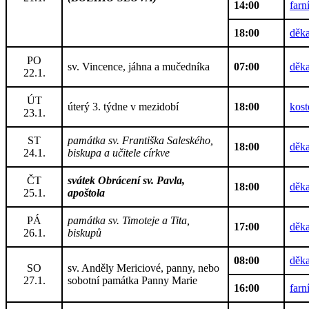
14:00
farn
18:00
děka
PO
sv. Vincence, jáhna a mučedníka
07:00
děka
22.1.
ÚT
úterý 3. týdne v mezidobí
18:00
kost
23.1.
ST
památka sv. Františka Saleského,
18:00
děka
24.1.
biskupa a učitele církve
ČT
svátek Obrácení sv. Pavla,
18:00
děka
25.1.
apoštola
PÁ
památka sv. Timoteje a Tita,
17:00
děka
26.1.
biskupů
08:00
děka
SO
sv. Anděly Mericiové, panny, nebo
27.1.
sobotní památka Panny Marie
16:00
farn