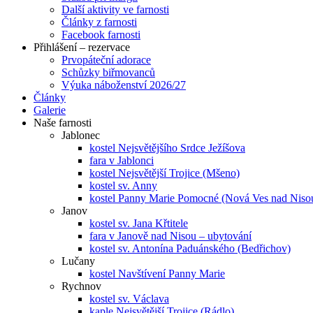
Další aktivity ve farnosti
Články z farnosti
Facebook farnosti
Přihlášení – rezervace
Prvopáteční adorace
Schůzky biřmovanců
Výuka náboženství 2026/27
Články
Galerie
Naše farnosti
Jablonec
kostel Nejsvětějšího Srdce Ježíšova
fara v Jablonci
kostel Nejsvětější Trojice (Mšeno)
kostel sv. Anny
kostel Panny Marie Pomocné (Nová Ves nad Niso
Janov
kostel sv. Jana Křtitele
fara v Janově nad Nisou – ubytování
kostel sv. Antonína Paduánského (Bedřichov)
Lučany
kostel Navštívení Panny Marie
Rychnov
kostel sv. Václava
kaple Nejsvětější Trojice (Rádlo)