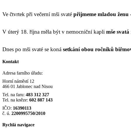
Ve čtvrtek při večerní mši svaté
přijmeme mladou ženu –
V úterý 18. října měla být v nemocniční kapli
mše svatá 
Dnes po mši svaté se koná
setkání obou ročníků biřm
Kontakt
Adresa farního úřadu:
Horní náměstí 12
466 01 Jablonec nad Nisou
Tel. na faru:
483 312 327
Tel. na kněze:
602 887 143
IČO:
16390113
č. ú.
2200995750/2010
Rychlá navigace