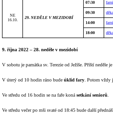
07:30
farn
09:30
děka
NE
29. NEDĚLE V MEZIDOBÍ
16.10.
14:00
farn
18:00
děka
9. října 2022 – 28. neděle v mezidobí
V sobotu je památka sv. Terezie od Ježíše. Příští neděle
V úterý od 10 hodin ráno bude
úklid fary
. Potom vždy j
Ve středu od 16 hodin se na faře koná
setkání seniorů
.
Ve středu večer po mši svaté od 18:45 bude další předná