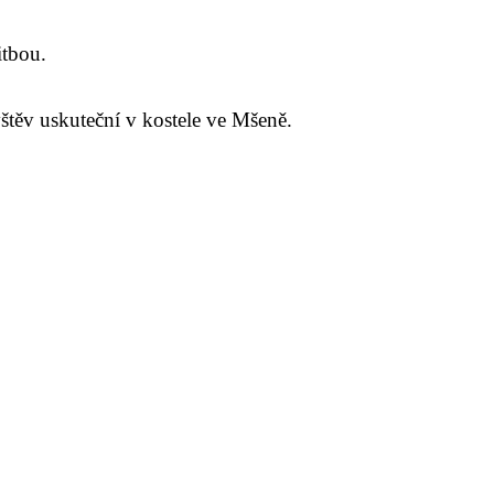
itbou.
štěv uskuteční v kostele ve Mšeně.