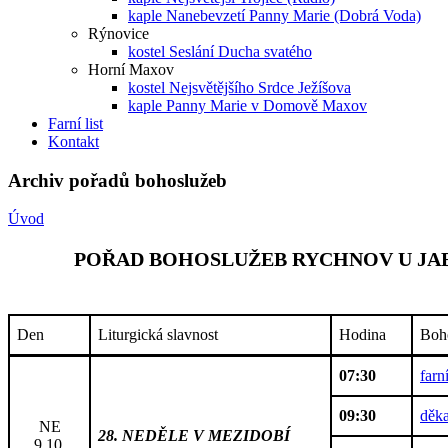
kaple Nanebevzetí Panny Marie (Dobrá Voda)
Rýnovice
kostel Seslání Ducha svatého
Horní Maxov
kostel Nejsvětějšího Srdce Ježíšova
kaple Panny Marie v Domově Maxov
Farní list
Kontakt
Archiv pořadů bohoslužeb
Úvod
POŘAD BOHOSLUŽEB RYCHNOV U JABL
Den
Liturgická slavnost
Hodina
Boh
07:30
farn
09:30
děka
NE
28. NEDĚLE V MEZIDOBÍ
9.10.