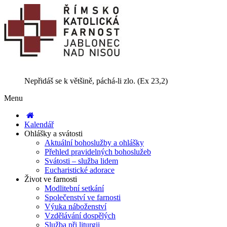
Nepřidáš se k většině, páchá-li zlo. (Ex 23,2)
Menu
Kalendář
Ohlášky a svátosti
Aktuální bohoslužby a ohlášky
Přehled pravidelných bohoslužeb
Svátosti – služba lidem
Eucharistické adorace
Život ve farnosti
Modlitební setkání
Společenství ve farnosti
Výuka náboženství
Vzdělávání dospělých
Služba při liturgii