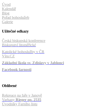
Úvod
Kalendář
Blog
Pořad bohoslužeb
Galerie
Užitečné odkazy
Česká biskupská konference
Biskupství litoměřické
Katolické bohoslužby v ČR
Víra.CZ
Základní škola sv. Zdislavy v Jablonci
Facebook farnosti
Oblíbené
Rekreace na faře v Janově
Varhany
Rieger op. 2535
Úvodníky Farního listu