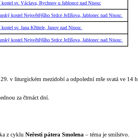
í kostel sv. Václava, Rychnov u Jablonce nad Nisou:
nský kostel Nejsvětějšího Srdce Ježíšova, Jablonec nad Nisou:
í kostel sv. Jana Křtitele, Janov nad Nisou:
nský kostel Nejsvětějšího Srdce Ježíšova, Jablonec nad Nisou:
 je 29. v liturgickém mezidobí a odpolední mše svatá ve 14
ednou za čtrnáct dní.
ška z cyklu
Neřesti pátera Smolena
– téma je smilstvo.