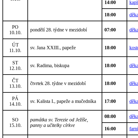
14:00
kapl
18:00
děka
PO
pondělí 28. týdne v mezidobí
07:00
děka
10.10.
ÚT
sv. Jana XXIII., papeže
18:00
kost
11.10.
ST
sv. Radima, biskupa
18:00
děka
12.10.
ČT
čtvrtek 28. týdne v mezidobí
18:00
děka
13.10.
PÁ
sv. Kalista I., papeže a mučedníka
17:00
děka
14.10.
08:00
děka
SO
památka sv. Terezie od Ježíše,
15.10.
panny a učitelky církve
16:00
farn