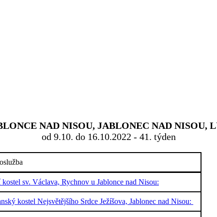
ONCE NAD NISOU, JABLONEC NAD NISOU, L
od 9.10. do 16.10.2022 - 41. týden
oslužba
í kostel sv. Václava, Rychnov u Jablonce nad Nisou:
nský kostel Nejsvětějšího Srdce Ježíšova, Jablonec nad Nisou: