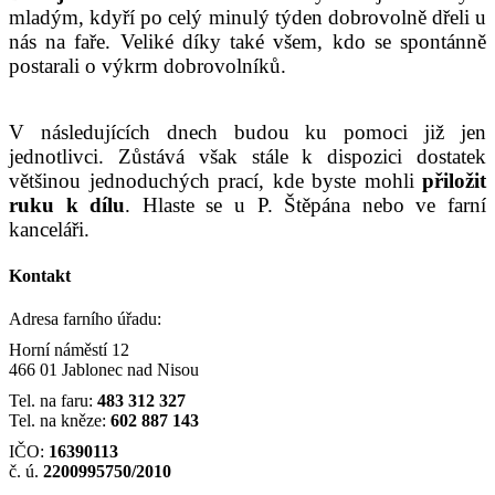
mladým, kdyří po celý minulý týden dobrovolně dřeli u
nás na faře. Veliké díky také všem, kdo se spontánně
postarali o výkrm dobrovolníků.
V následujících dnech budou ku pomoci již jen
jednotlivci. Zůstává však stále k dispozici dostatek
většinou jednoduchých prací, kde byste mohli
přiložit
ruku k dílu
. Hlaste se u P. Štěpána nebo ve farní
kanceláři.
Kontakt
Adresa farního úřadu:
Horní náměstí 12
466 01 Jablonec nad Nisou
Tel. na faru:
483 312 327
Tel. na kněze:
602 887 143
IČO:
16390113
č. ú.
2200995750/2010