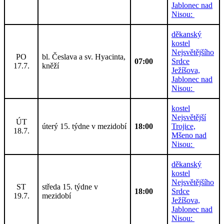
Jablonec nad
Nisou:
děkanský
kostel
Nejsvětějšího
PO
bl. Česlava a sv. Hyacinta,
07:00
Srdce
17.7.
kněží
Ježíšova,
Jablonec nad
Nisou:
kostel
Nejsvětější
ÚT
úterý 15. týdne v mezidobí
18:00
Trojice,
18.7.
Mšeno nad
Nisou:
děkanský
kostel
Nejsvětějšího
ST
středa 15. týdne v
18:00
Srdce
19.7.
mezidobí
Ježíšova,
Jablonec nad
Nisou: