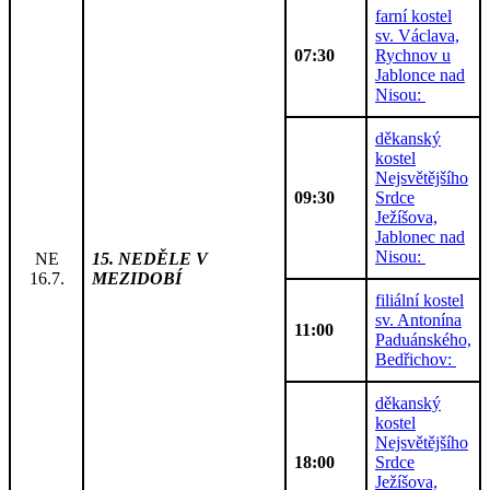
farní kostel
sv. Václava,
07:30
Rychnov u
Jablonce nad
Nisou:
děkanský
kostel
Nejsvětějšího
09:30
Srdce
Ježíšova,
Jablonec nad
Nisou:
NE
15. NEDĚLE V
16.7.
MEZIDOBÍ
filiální kostel
sv. Antonína
11:00
Paduánského,
Bedřichov:
děkanský
kostel
Nejsvětějšího
18:00
Srdce
Ježíšova,