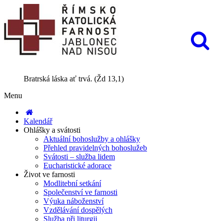
Bratrská láska ať trvá. (Žd 13,1)
Menu
Kalendář
Ohlášky a svátosti
Aktuální bohoslužby a ohlášky
Přehled pravidelných bohoslužeb
Svátosti – služba lidem
Eucharistické adorace
Život ve farnosti
Modlitební setkání
Společenství ve farnosti
Výuka náboženství
Vzdělávání dospělých
Služba při liturgii