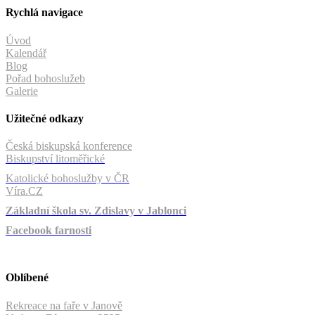
Rychlá navigace
Úvod
Kalendář
Blog
Pořad bohoslužeb
Galerie
Užitečné odkazy
Česká biskupská konference
Biskupství litoměřické
Katolické bohoslužby v ČR
Víra.CZ
Základní škola sv. Zdislavy v Jablonci
Facebook farnosti
Oblíbené
Rekreace na faře v Janově