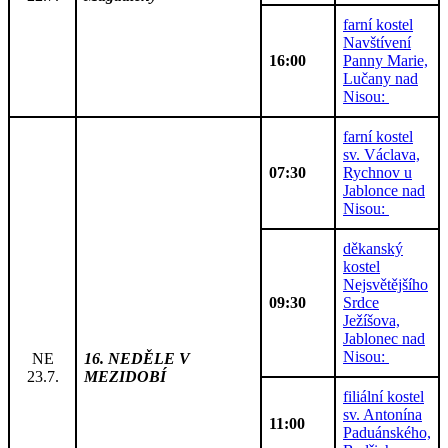
farní kostel
Navštívení
16:00
Panny Marie,
Lučany nad
Nisou:
farní kostel
sv. Václava,
07:30
Rychnov u
Jablonce nad
Nisou:
děkanský
kostel
Nejsvětějšího
09:30
Srdce
Ježíšova,
Jablonec nad
Nisou:
NE
16. NEDĚLE V
23.7.
MEZIDOBÍ
filiální kostel
sv. Antonína
11:00
Paduánského,