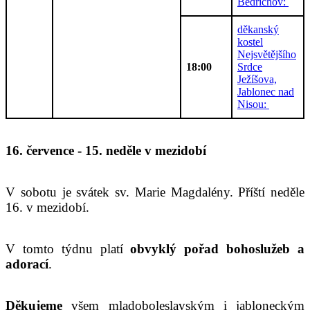
Bedřichov:
děkanský
kostel
Nejsvětějšího
18:00
Srdce
Ježíšova,
Jablonec nad
Nisou:
16. července - 15. neděle v mezidobí
V sobotu je svátek sv. Marie Magdalény. Příští neděle
16. v mezidobí.
V tomto týdnu platí
obvyklý pořad bohoslužeb a
adorací
.
Děkujeme
všem mladoboleslavským i jabloneckým