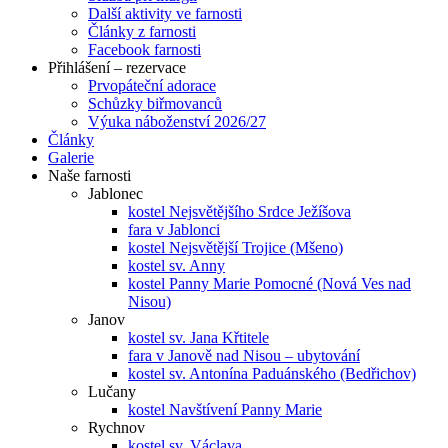
Další aktivity ve farnosti
Články z farnosti
Facebook farnosti
Přihlášení – rezervace
Prvopáteční adorace
Schůzky biřmovanců
Výuka náboženství 2026/27
Články
Galerie
Naše farnosti
Jablonec
kostel Nejsvětějšího Srdce Ježíšova
fara v Jablonci
kostel Nejsvětější Trojice (Mšeno)
kostel sv. Anny
kostel Panny Marie Pomocné (Nová Ves nad
Nisou)
Janov
kostel sv. Jana Křtitele
fara v Janově nad Nisou – ubytování
kostel sv. Antonína Paduánského (Bedřichov)
Lučany
kostel Navštívení Panny Marie
Rychnov
kostel sv. Václava