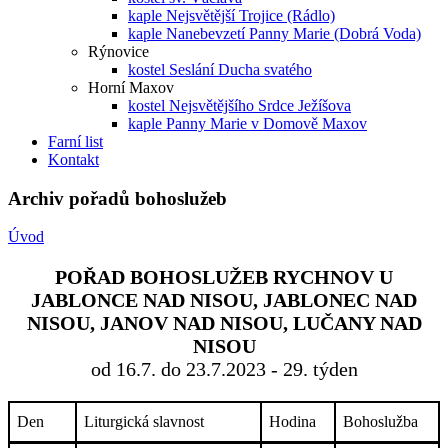
kaple Nejsvětější Trojice (Rádlo)
kaple Nanebevzetí Panny Marie (Dobrá Voda)
Rýnovice
kostel Seslání Ducha svatého
Horní Maxov
kostel Nejsvětějšího Srdce Ježíšova
kaple Panny Marie v Domově Maxov
Farní list
Kontakt
Archiv pořadů bohoslužeb
Úvod
POŘAD BOHOSLUŽEB RYCHNOV U
JABLONCE NAD NISOU, JABLONEC NAD
NISOU, JANOV NAD NISOU, LUČANY NAD
NISOU
od 16.7. do 23.7.2023 - 29. týden
Den
Liturgická slavnost
Hodina
Bohoslužba