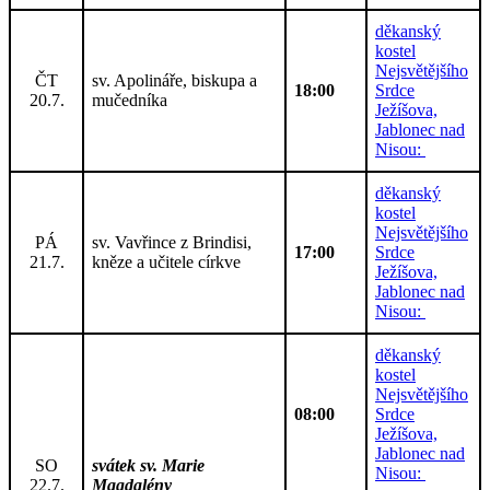
děkanský
kostel
Nejsvětějšího
ČT
sv. Apolináře, biskupa a
18:00
Srdce
20.7.
mučedníka
Ježíšova,
Jablonec nad
Nisou:
děkanský
kostel
Nejsvětějšího
PÁ
sv. Vavřince z Brindisi,
17:00
Srdce
21.7.
kněze a učitele církve
Ježíšova,
Jablonec nad
Nisou:
děkanský
kostel
Nejsvětějšího
08:00
Srdce
Ježíšova,
Jablonec nad
SO
svátek sv. Marie
Nisou:
22.7.
Magdalény