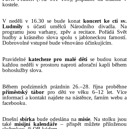
kostele.
V neděli v 16.30 se bude konat
koncert ke cti sv.
Ludmily
s účastí umělců Národního divadla.
Na
programu jsou v
arhany, zpěv
a
recitace. Pořádá Svět
hudby a krásného slova spolu s jabloneckou farností.
Dobrovolné vstupné bude věnováno
účinkující
m.
P
ravidelné
katecheze pro malé děti
se budou konat
každou neděli
v
prostoru naproti
adorační kapli během
bohoslužby slova
.
Během podzimních prázdnin 2
6
.–
28
. října
proběhne
příměstský tábor
pro děti ve věku 6–12 let. Více
informací a kontakt najdete na nástěnce, farním webu a
facebooku.
Dnešní
sbírka
bude odeslána
na
misie
.
Na stolku jsou
také
misijní kalendáře
– přispět můžete přiloženou
složenkou, či QR kódem.