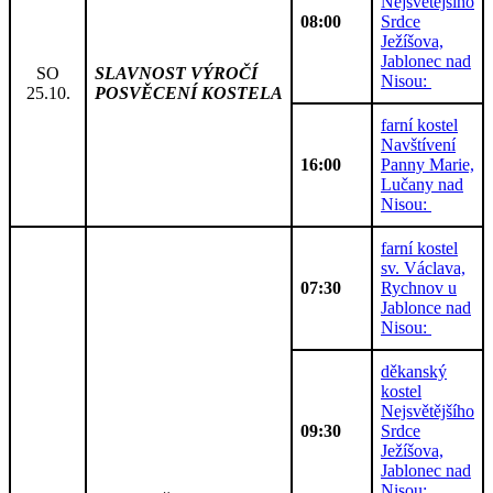
Nejsvětějšího
08:00
Srdce
Ježíšova,
Jablonec nad
SO
SLAVNOST VÝROČÍ
Nisou:
25.10.
POSVĚCENÍ KOSTELA
farní kostel
Navštívení
16:00
Panny Marie,
Lučany nad
Nisou:
farní kostel
sv. Václava,
07:30
Rychnov u
Jablonce nad
Nisou:
děkanský
kostel
Nejsvětějšího
09:30
Srdce
Ježíšova,
Jablonec nad
Nisou: