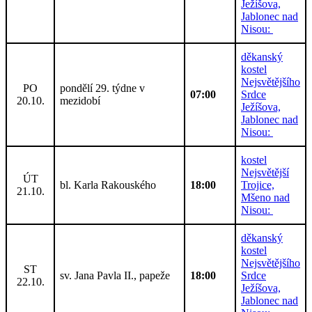
Ježíšova,
Jablonec nad
Nisou:
děkanský
kostel
Nejsvětějšího
PO
pondělí 29. týdne v
07:00
Srdce
20.10.
mezidobí
Ježíšova,
Jablonec nad
Nisou:
kostel
Nejsvětější
ÚT
bl. Karla Rakouského
18:00
Trojice,
21.10.
Mšeno nad
Nisou:
děkanský
kostel
Nejsvětějšího
ST
sv. Jana Pavla II., papeže
18:00
Srdce
22.10.
Ježíšova,
Jablonec nad