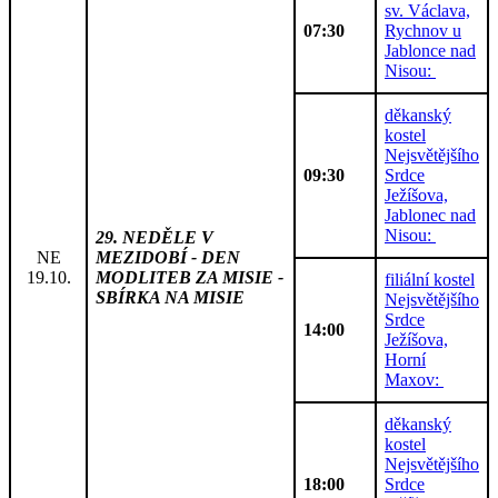
sv. Václava,
07:30
Rychnov u
Jablonce nad
Nisou:
děkanský
kostel
Nejsvětějšího
09:30
Srdce
Ježíšova,
Jablonec nad
Nisou:
29. NEDĚLE V
NE
MEZIDOBÍ - DEN
19.10.
MODLITEB ZA MISIE -
filiální kostel
SBÍRKA NA MISIE
Nejsvětějšího
Srdce
14:00
Ježíšova,
Horní
Maxov:
děkanský
kostel
Nejsvětějšího
18:00
Srdce