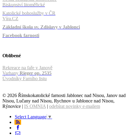
Biskupství litoměřické
Katolické bohoslužby v ČR
Víra.CZ
Základní škola sv. Zdislavy v Jablonci
Facebook farnosti
Oblíbené
Rekreace na faře v Janově
Varhany
Rieger op. 2535
Úvodníky Farního listu
© 2026 Římskokatolické farnosti Jablonec nad Nisou, Janov nad
Nisou, Lučany nad Nisou, Rychnov u Jablonce nad Nisou,
Rýnovice |
IS OMNIA
|
odebírat novinky e-mailem
Select Language
▼