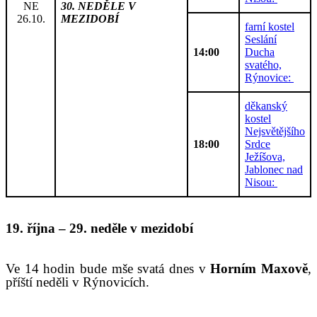
NE
30. NEDĚLE V
26.10.
MEZIDOBÍ
farní kostel
Seslání
14:00
Ducha
svatého,
Rýnovice:
děkanský
kostel
Nejsvětějšího
18:00
Srdce
Ježíšova,
Jablonec nad
Nisou:
1
9
.
ří
jna
–
2
9
. neděle v mezidobí
V
e 14 hodin bude mše svatá dnes v
Horním Maxově
,
příští neděli v
Rýnovicích.