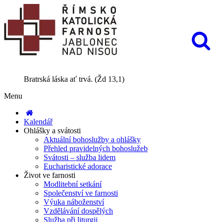
Bratrská láska ať trvá. (Žd 13,1)
Menu
Kalendář
Ohlášky a svátosti
Aktuální bohoslužby a ohlášky
Přehled pravidelných bohoslužeb
Svátosti – služba lidem
Eucharistické adorace
Život ve farnosti
Modlitební setkání
Společenství ve farnosti
Výuka náboženství
Vzdělávání dospělých
Služba při liturgii