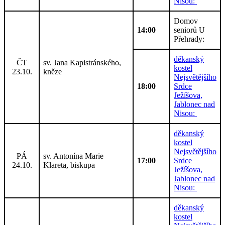
Nisou:
Domov
14:00
seniorů U
Přehrady:
děkanský
ČT
sv. Jana Kapistránského,
kostel
23.10.
kněze
Nejsvětějšího
18:00
Srdce
Ježíšova,
Jablonec nad
Nisou:
děkanský
kostel
Nejsvětějšího
PÁ
sv. Antonína Marie
17:00
Srdce
24.10.
Klareta, biskupa
Ježíšova,
Jablonec nad
Nisou:
děkanský
kostel