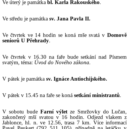
V
e
úterý
je památka
bl. Karla Rakouského
.
V
e středu je památka
sv. Jana Pavla II.
Ve čtvrtek ve 14 hodin se koná mše svatá v
Domově
senior
ů
U Přehrady
.
Ve čtvrtek
v 16.30 na faře bude setkání nad Písmem
svatým, téma:
Úvod do Nového zákona.
V
pátek je památka
sv. Ignáce Antiochijského.
V
pátek v 1
5.45
na faře se koná
setkání ministrantů
.
V sobotu bude
F
arní výlet
ze Smržovky do Lučan,
zakončený mší svatou v 16 hodin. Odjezd vlakem z
Jablonce,
hl. n.
ve 12.56,
trasa 7 km. Více informací
Pavel Peukert (792 511 105), případně na letáčku v