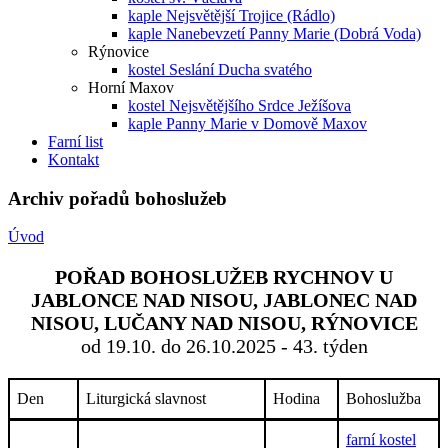
kaple Nejsvětější Trojice (Rádlo)
kaple Nanebevzetí Panny Marie (Dobrá Voda)
Rýnovice
kostel Seslání Ducha svatého
Horní Maxov
kostel Nejsvětějšího Srdce Ježíšova
kaple Panny Marie v Domově Maxov
Farní list
Kontakt
Archiv pořadů bohoslužeb
Úvod
POŘAD BOHOSLUŽEB RYCHNOV U
JABLONCE NAD NISOU, JABLONEC NAD
NISOU, LUČANY NAD NISOU, RÝNOVICE
od 19.10. do 26.10.2025 - 43. týden
Den
Liturgická slavnost
Hodina
Bohoslužba
farní kostel