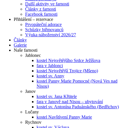
Další aktivity ve farnosti
Články z farnosti
Facebook farnosti
Přihlášení – rezervace
Prvopáteční adorace
Schůzky biřmovanců
Výuka náboženství 2026/27
Články
Galerie
Naše farnosti
Jablonec
kostel Nejsvětějšího Srdce Ježíšova
fara v Jablonci
kostel Nejsvětější Trojice (Mšeno)
kostel sv. Anny
kostel Panny Marie Pomocné (Nová Ves nad
Nisou)
Janov
kostel sv. Jana Křtitele
fara v Janově nad Nisou – ubytování
kostel sv. Antonína Paduánského (Bedřichov)
Lučany
kostel Navštívení Panny Marie
Rychnov
kostel sv. Václava