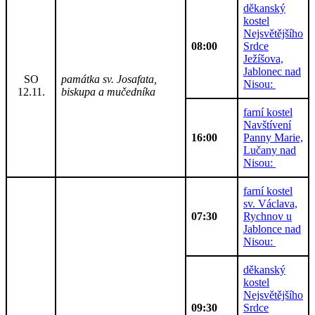
děkanský
kostel
Nejsvětějšího
08:00
Srdce
Ježíšova,
Jablonec nad
SO
památka sv. Josafata,
Nisou:
12.11.
biskupa a mučedníka
farní kostel
Navštívení
16:00
Panny Marie,
Lučany nad
Nisou:
farní kostel
sv. Václava,
07:30
Rychnov u
Jablonce nad
Nisou:
děkanský
kostel
Nejsvětějšího
09:30
Srdce