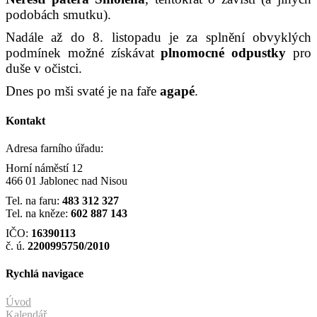
podobách smutku).
Nadále až do 8. listopadu je za splnění obvyklých
podmínek možné získávat
plnomocné odpustky
pro
duše v očistci.
Dnes po mši svaté je na faře
agapé
.
Kontakt
Adresa farního úřadu:
Horní náměstí 12
466 01 Jablonec nad Nisou
Tel. na faru:
483 312 327
Tel. na kněze:
602 887 143
IČO:
16390113
č. ú.
2200995750/2010
Rychlá navigace
Úvod
Kalendář