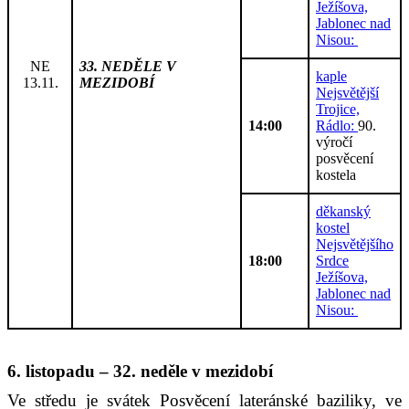
Ježíšova,
Jablonec nad
Nisou:
NE
33. NEDĚLE V
kaple
13.11.
MEZIDOBÍ
Nejsvětější
Trojice,
14:00
Rádlo:
90.
výročí
posvěcení
kostela
děkanský
kostel
Nejsvětějšího
18:00
Srdce
Ježíšova,
Jablonec nad
Nisou:
6. listopadu – 32. neděle v mezidobí
Ve středu je svátek Posvěcení lateránské baziliky, ve