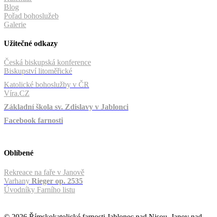
Blog
Pořad bohoslužeb
Galerie
Užitečné odkazy
Česká biskupská konference
Biskupství litoměřické
Katolické bohoslužby v ČR
Víra.CZ
Základní škola sv. Zdislavy v Jablonci
Facebook farnosti
Oblíbené
Rekreace na faře v Janově
Varhany
Rieger op. 2535
Úvodníky Farního listu
© 2026 Římskokatolické farnosti Jablonec nad Nisou, Janov nad