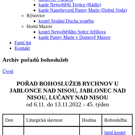
kaple Nejsvětější Trojice (Rádlo)
kaple Nanebevzetí Panny Marie (Dobrá Voda)
Rýnovice
kostel Seslání Ducha svatého
Horní Maxov
kostel Nejsvětějšího Srdce Ježíšova
kaple Panny Marie v Domově Maxov
Farní list
Kontakt
Archiv pořadů bohoslužeb
Úvod
POŘAD BOHOSLUŽEB RYCHNOV U
JABLONCE NAD NISOU, JABLONEC NAD
NISOU, LUČANY NAD NISOU
od 6.11. do 13.11.2022 - 45. týden
Den
Liturgická slavnost
Hodina
Bohoslužba
farní kostel