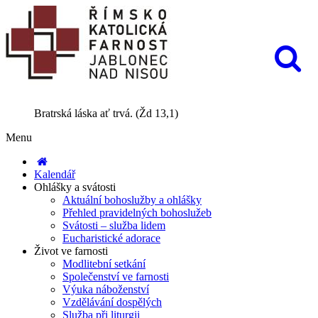
Bratrská láska ať trvá. (Žd 13,1)
Menu
Kalendář
Ohlášky a svátosti
Aktuální bohoslužby a ohlášky
Přehled pravidelných bohoslužeb
Svátosti – služba lidem
Eucharistické adorace
Život ve farnosti
Modlitební setkání
Společenství ve farnosti
Výuka náboženství
Vzdělávání dospělých
Služba při liturgii