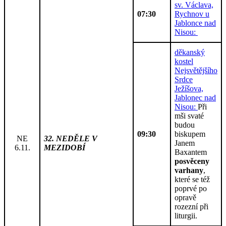
sv. Václava,
07:30
Rychnov u
Jablonce nad
Nisou:
děkanský
kostel
Nejsvětějšího
Srdce
Ježíšova,
Jablonec nad
Nisou:
Při
mši svaté
budou
09:30
biskupem
NE
32. NEDĚLE V
Janem
6.11.
MEZIDOBÍ
Baxantem
posvěceny
varhany
,
které se též
poprvé po
opravě
rozezní při
liturgii.