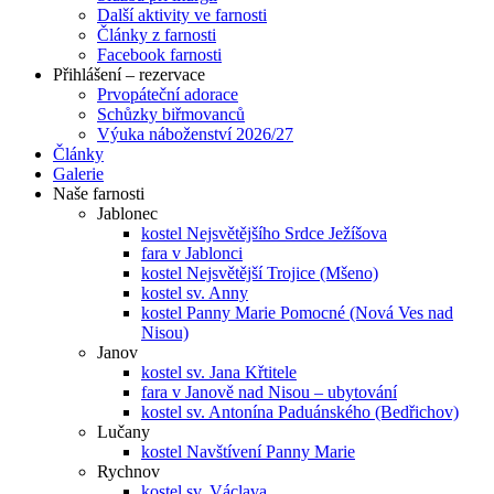
Další aktivity ve farnosti
Články z farnosti
Facebook farnosti
Přihlášení – rezervace
Prvopáteční adorace
Schůzky biřmovanců
Výuka náboženství 2026/27
Články
Galerie
Naše farnosti
Jablonec
kostel Nejsvětějšího Srdce Ježíšova
fara v Jablonci
kostel Nejsvětější Trojice (Mšeno)
kostel sv. Anny
kostel Panny Marie Pomocné (Nová Ves nad
Nisou)
Janov
kostel sv. Jana Křtitele
fara v Janově nad Nisou – ubytování
kostel sv. Antonína Paduánského (Bedřichov)
Lučany
kostel Navštívení Panny Marie
Rychnov
kostel sv. Václava