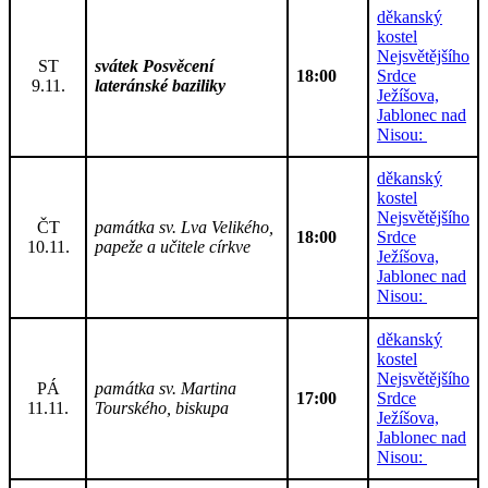
děkanský
kostel
Nejsvětějšího
ST
svátek Posvěcení
18:00
Srdce
9.11.
lateránské baziliky
Ježíšova,
Jablonec nad
Nisou:
děkanský
kostel
Nejsvětějšího
ČT
památka sv. Lva Velikého,
18:00
Srdce
10.11.
papeže a učitele církve
Ježíšova,
Jablonec nad
Nisou:
děkanský
kostel
Nejsvětějšího
PÁ
památka sv. Martina
17:00
Srdce
11.11.
Tourského, biskupa
Ježíšova,
Jablonec nad
Nisou: