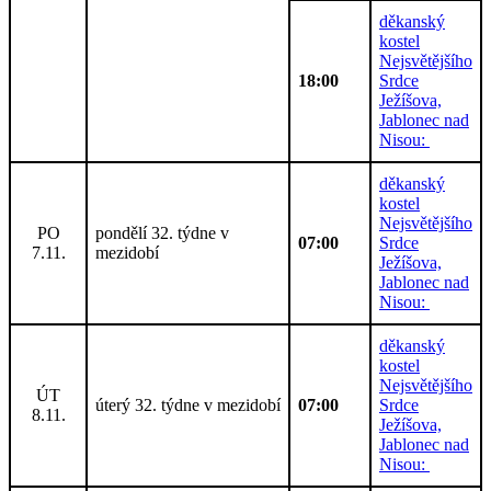
děkanský
kostel
Nejsvětějšího
18:00
Srdce
Ježíšova,
Jablonec nad
Nisou:
děkanský
kostel
Nejsvětějšího
PO
pondělí 32. týdne v
07:00
Srdce
7.11.
mezidobí
Ježíšova,
Jablonec nad
Nisou:
děkanský
kostel
Nejsvětějšího
ÚT
úterý 32. týdne v mezidobí
07:00
Srdce
8.11.
Ježíšova,
Jablonec nad
Nisou: