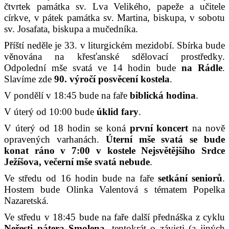
čtvrtek památka sv. Lva Velikého, papeže a učitele
církve, v pátek památka sv. Martina, biskupa, v sobotu
sv. Josafata, biskupa a mučedníka.
Příští neděle je 33. v liturgickém mezidobí. Sbírka bude
věnována na křesťanské sdělovací prostředky.
Odpolední mše svatá ve 14 hodin bude
na Rádle
.
Slavíme zde
90. výročí posvěcení kostela
.
V pondělí v 18:45 bude na faře
biblická hodina
.
V úterý od 10:00 bude
úklid fary
.
V úterý od 18 hodin se koná
první koncert
na nově
opravených varhanách.
Úterní mše svatá se bude
konat ráno v 7:00 v kostele Nejsvětějšího Srdce
Ježíšova, večerní mše svatá nebude
.
Ve středu od 16 hodin bude na faře
setkání seniorů
.
Hostem bude Olinka Valentová s tématem Popelka
Nazaretská.
Ve středu v 18:45 bude na faře další přednáška z cyklu
Neřesti pátera Smolena
, tentokrát o závisti (a jiných