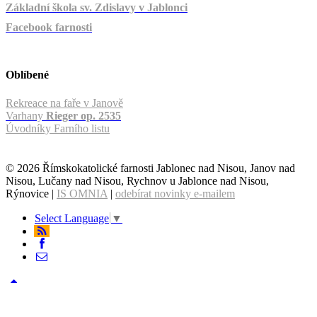
Základní škola sv. Zdislavy v Jablonci
Facebook farnosti
Oblíbené
Rekreace na faře v Janově
Varhany
Rieger op. 2535
Úvodníky Farního listu
© 2026 Římskokatolické farnosti Jablonec nad Nisou, Janov nad
Nisou, Lučany nad Nisou, Rychnov u Jablonce nad Nisou,
Rýnovice |
IS OMNIA
|
odebírat novinky e-mailem
Select Language
▼