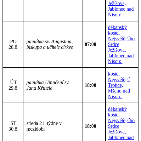
Ježíšova,
Jablonec nad
Nisou:
děkanský
kostel
Nejsvětějšího
PO
památka sv. Augustina,
07:00
Srdce
28.8.
biskupa a učitele církve
Ježíšova,
Jablonec nad
Nisou:
kostel
Nejsvětější
ÚT
památka Umučení sv.
18:00
Trojice,
29.8.
Jana Křtitele
Mšeno nad
Nisou:
děkanský
kostel
Nejsvětějšího
ST
středa 21. týdne v
18:00
Srdce
30.8.
mezidobí
Ježíšova,
Jablonec nad