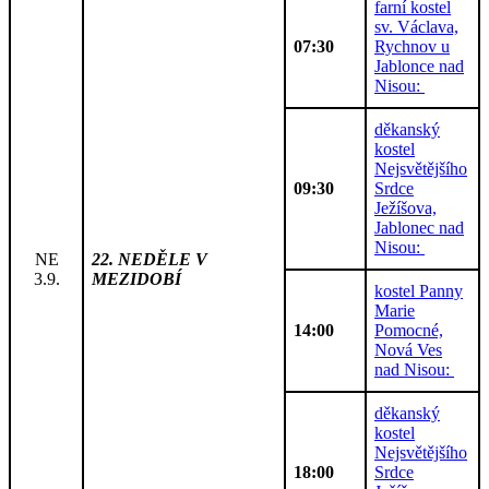
farní kostel
sv. Václava,
07:30
Rychnov u
Jablonce nad
Nisou:
děkanský
kostel
Nejsvětějšího
09:30
Srdce
Ježíšova,
Jablonec nad
Nisou:
NE
22. NEDĚLE V
3.9.
MEZIDOBÍ
kostel Panny
Marie
14:00
Pomocné,
Nová Ves
nad Nisou:
děkanský
kostel
Nejsvětějšího
18:00
Srdce