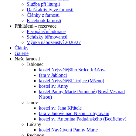
Služba při liturgii
Další aktivity ve farnosti
Články z farnosti
Facebook farnosti
Přihlášení – rezervace
Prvopáteční adorace
Schůzky biřmovanců
Výuka náboženství 2026/27
Články
Galerie
Naše farnosti
Jablonec
kostel Nejsvětějšího Srdce Ježíšova
fara v Jablonci
kostel Nejsvětější Trojice (Mšeno)
kostel sv. Anny
kostel Panny Marie Pomocné (Nová Ves nad
Nisou)
Janov
kostel sv. Jana Křtitele
fara v Janově nad Nisou – ubytování
kostel sv. Antonína Paduánského (Bedřichov)
Lučany
kostel Navštívení Panny Marie
Rychnov