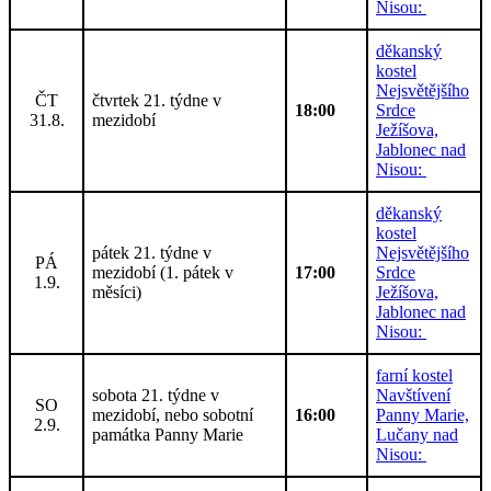
Nisou:
děkanský
kostel
Nejsvětějšího
ČT
čtvrtek 21. týdne v
18:00
Srdce
31.8.
mezidobí
Ježíšova,
Jablonec nad
Nisou:
děkanský
kostel
pátek 21. týdne v
Nejsvětějšího
PÁ
mezidobí (1. pátek v
17:00
Srdce
1.9.
měsíci)
Ježíšova,
Jablonec nad
Nisou:
farní kostel
sobota 21. týdne v
Navštívení
SO
mezidobí, nebo sobotní
16:00
Panny Marie,
2.9.
památka Panny Marie
Lučany nad
Nisou: