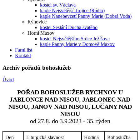
kostel sv. Václava
kaple Nejsvětější Trojice (Rádlo)
kaple Nanebevzetí Panny Marie (Dobrá Voda)
Rýnovice
kostel Seslání Ducha svatého
Horní Maxov
kostel Nejsvětějšího Srdce Ježíšova
kaple Panny Marie v Domově Maxov
Farní list
Kontakt
Archiv pořadů bohoslužeb
Úvod
POŘAD BOHOSLUŽEB RYCHNOV U
JABLONCE NAD NISOU, JABLONEC NAD
NISOU, JANOV NAD NISOU, LUČANY NAD
NISOU
od 27.8. do 3.9.2023 - 35. týden
Den
Liturgická slavnost
Hodina
Bohoslužba