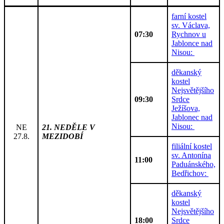
farní kostel
sv. Václava,
07:30
Rychnov u
Jablonce nad
Nisou:
děkanský
kostel
Nejsvětějšího
09:30
Srdce
Ježíšova,
Jablonec nad
Nisou:
NE
21. NEDĚLE V
27.8.
MEZIDOBÍ
filiální kostel
sv. Antonína
11:00
Paduánského,
Bedřichov:
děkanský
kostel
Nejsvětějšího
18:00
Srdce