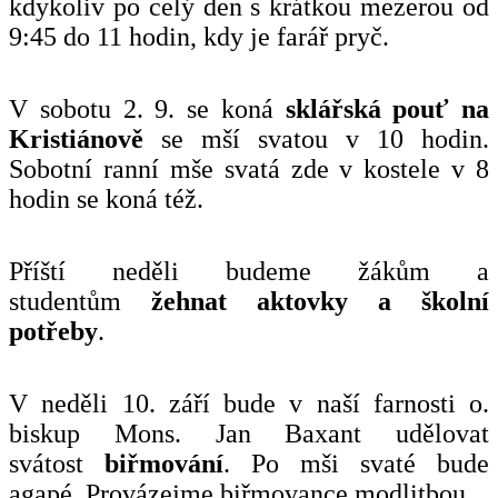
kdykoliv po celý den s krátkou mezerou od
9:45 do 11 hodin, kdy je farář pryč.
V sobotu 2. 9. se koná
sklářská
pouť na
Kristiánově
se mší svatou v 10 hodin.
Sobotní ranní mše svatá zde v kostele v 8
hodin se koná též.
Příští neděli budeme žákům a
studentům
žehnat aktovky a školní
potřeby
.
V neděli 10. září bude v naší farnosti o.
biskup Mons. Jan Baxant udělovat
svátost
biřmování
. Po mši svaté bude
agapé. Provázejme biřmovance modlitbou.