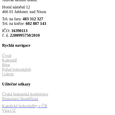
Horní náměstí 12
466 01 Jablonec nad Nisou
Tel. na faru:
483 312 327
Tel. na kněze:
602 887 143
IČO:
16390113
č. ú.
2200995750/2010
Rychlá navigace
Úvod
Kalendář
Blog
Pořad bohoslužeb
Galerie
Užitečné odkazy
Česká biskupská konference
Biskupství litoměřické
Katolické bohoslužby v ČR
Víra.CZ