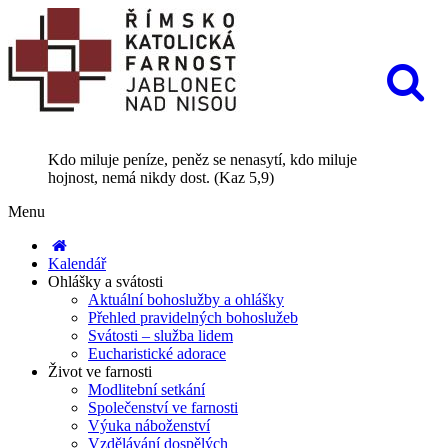
Kdo miluje peníze, peněz se nenasytí, kdo miluje
hojnost, nemá nikdy dost. (Kaz 5,9)
Menu
Kalendář
Ohlášky a svátosti
Aktuální bohoslužby a ohlášky
Přehled pravidelných bohoslužeb
Svátosti – služba lidem
Eucharistické adorace
Život ve farnosti
Modlitební setkání
Společenství ve farnosti
Výuka náboženství
Vzdělávání dospělých