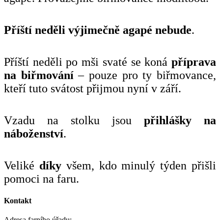
Příští neděli výjimečně agapé nebude
.
Příští neděli po mši svaté se koná
příprava
na biřmování
– pouze pro ty biřmovance,
kteří tuto svátost přijmou nyní v září.
Vzadu na stolku jsou
přihlášky na
náboženství
.
Veliké
díky
všem, kdo minulý týden přišli
pomoci na faru.
Kontakt
Adresa farního úřadu: