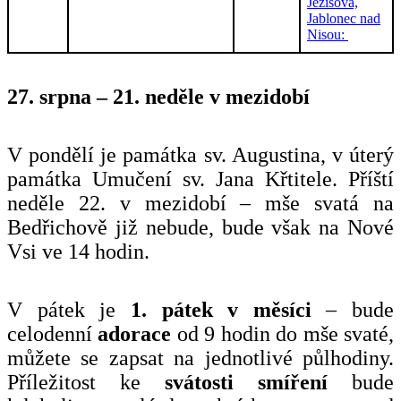
Ježíšova,
Jablonec nad
Nisou:
27. srpna – 21. neděle v mezidobí
V pondělí je památka sv. Augustina, v úterý
památka Umučení sv. Jana Křtitele. Příští
neděle 22. v mezidobí – mše svatá na
Bedřichově již nebude, bude však na Nové
Vsi ve 14 hodin.
V pátek je
1. pátek v měsíci
– bude
celodenní
adorace
od 9 hodin do mše svaté,
můžete se zapsat na jednotlivé půlhodiny.
Příležitost ke
svátosti smíření
bude