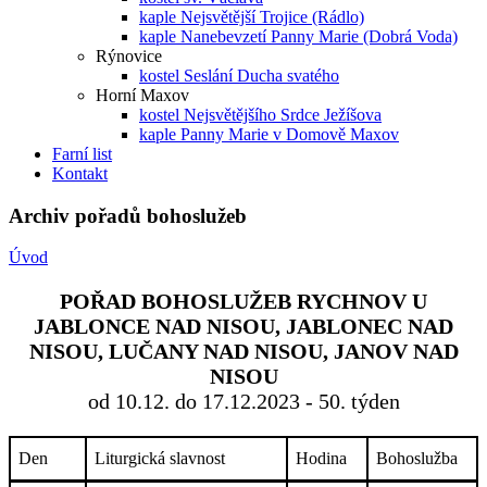
kaple Nejsvětější Trojice (Rádlo)
kaple Nanebevzetí Panny Marie (Dobrá Voda)
Rýnovice
kostel Seslání Ducha svatého
Horní Maxov
kostel Nejsvětějšího Srdce Ježíšova
kaple Panny Marie v Domově Maxov
Farní list
Kontakt
Archiv pořadů bohoslužeb
Úvod
POŘAD BOHOSLUŽEB RYCHNOV U
JABLONCE NAD NISOU, JABLONEC NAD
NISOU, LUČANY NAD NISOU, JANOV NAD
NISOU
od 10.12. do 17.12.2023 - 50. týden
Den
Liturgická slavnost
Hodina
Bohoslužba