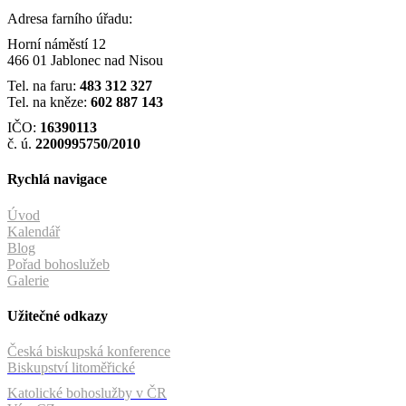
Adresa farního úřadu:
Horní náměstí 12
466 01 Jablonec nad Nisou
Tel. na faru:
483 312 327
Tel. na kněze:
602 887 143
IČO:
16390113
č. ú.
2200995750/2010
Rychlá navigace
Úvod
Kalendář
Blog
Pořad bohoslužeb
Galerie
Užitečné odkazy
Česká biskupská konference
Biskupství litoměřické
Katolické bohoslužby v ČR