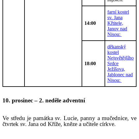
farní kostel
sv. Jana
14:00
Křtitele,
Janov nad
Nisou:
děkanský
kostel
Nejsvětějšího
18:00
Srdce
Ježíšova,
Jablonec nad
Nisou:
10. prosinec – 2. neděle adventní
Ve středu je památka sv. Lucie, panny a mučednice,
ve
čtvrtek sv. Jana od Kříže, kněze a učitele církve.