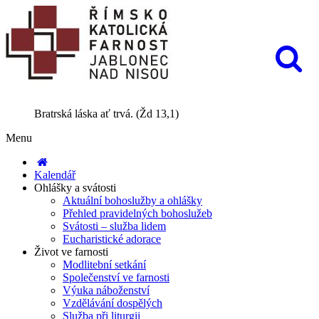
Bratrská láska ať trvá. (Žd 13,1)
Menu
Kalendář
Ohlášky a svátosti
Aktuální bohoslužby a ohlášky
Přehled pravidelných bohoslužeb
Svátosti – služba lidem
Eucharistické adorace
Život ve farnosti
Modlitební setkání
Společenství ve farnosti
Výuka náboženství
Vzdělávání dospělých
Služba při liturgii