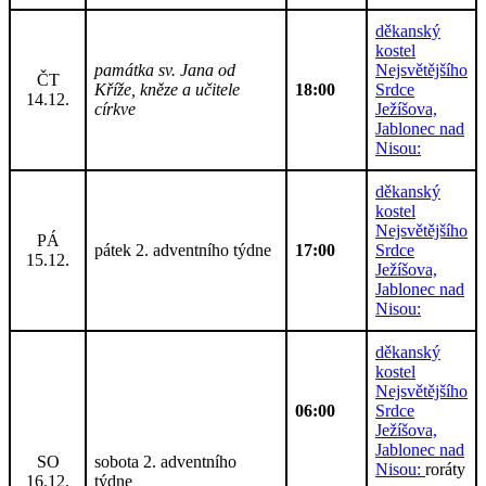
děkanský
kostel
památka sv. Jana od
Nejsvětějšího
ČT
Kříže, kněze a učitele
18:00
Srdce
14.12.
církve
Ježíšova,
Jablonec nad
Nisou:
děkanský
kostel
Nejsvětějšího
PÁ
pátek 2. adventního týdne
17:00
Srdce
15.12.
Ježíšova,
Jablonec nad
Nisou:
děkanský
kostel
Nejsvětějšího
06:00
Srdce
Ježíšova,
Jablonec nad
SO
sobota 2. adventního
Nisou:
roráty
16.12.
týdne