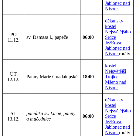
Jablonec nad
Nisou:
děkanský
kostel
Nejsvětějšího
PO
sv. Damasa I., papeže
06:00
Srdce
11.12.
Ježíšova,
Jablonec nad
Nisou:
roráty
kostel
Nejsvětější
ÚT
Panny Marie Guadalupské
18:00
Trojice,
12.12.
Mšeno nad
Nisou:
děkanský
kostel
Nejsvětějšího
ST
památka sv. Lucie, panny
06:00
Srdce
13.12.
a mučednice
Ježíšova,
Jablonec nad
Nisou:
roráty