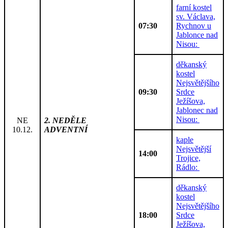
farní kostel
sv. Václava,
07:30
Rychnov u
Jablonce nad
Nisou:
děkanský
kostel
Nejsvětějšího
09:30
Srdce
Ježíšova,
Jablonec nad
Nisou:
NE
2. NEDĚLE
10.12.
ADVENTNÍ
kaple
Nejsvětější
14:00
Trojice,
Rádlo:
děkanský
kostel
Nejsvětějšího
18:00
Srdce
Ježíšova,