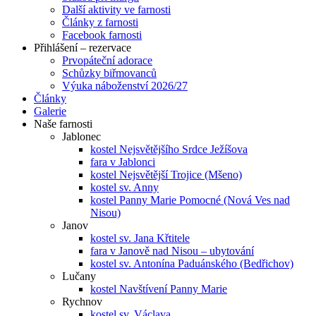
Další aktivity ve farnosti
Články z farnosti
Facebook farnosti
Přihlášení – rezervace
Prvopáteční adorace
Schůzky biřmovanců
Výuka náboženství 2026/27
Články
Galerie
Naše farnosti
Jablonec
kostel Nejsvětějšího Srdce Ježíšova
fara v Jablonci
kostel Nejsvětější Trojice (Mšeno)
kostel sv. Anny
kostel Panny Marie Pomocné (Nová Ves nad
Nisou)
Janov
kostel sv. Jana Křtitele
fara v Janově nad Nisou – ubytování
kostel sv. Antonína Paduánského (Bedřichov)
Lučany
kostel Navštívení Panny Marie
Rychnov
kostel sv. Václava