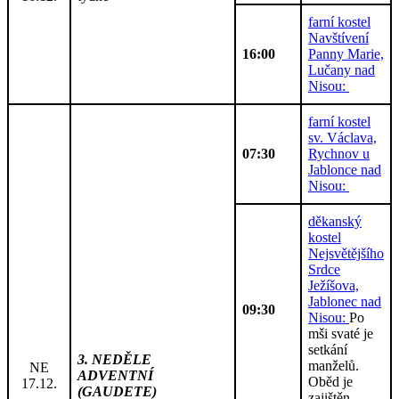
farní kostel
Navštívení
16:00
Panny Marie,
Lučany nad
Nisou:
farní kostel
sv. Václava,
07:30
Rychnov u
Jablonce nad
Nisou:
děkanský
kostel
Nejsvětějšího
Srdce
Ježíšova,
Jablonec nad
09:30
Nisou:
Po
mši svaté je
setkání
3. NEDĚLE
manželů.
NE
ADVENTNÍ
Oběd je
17.12.
(GAUDETE)
zajištěn.