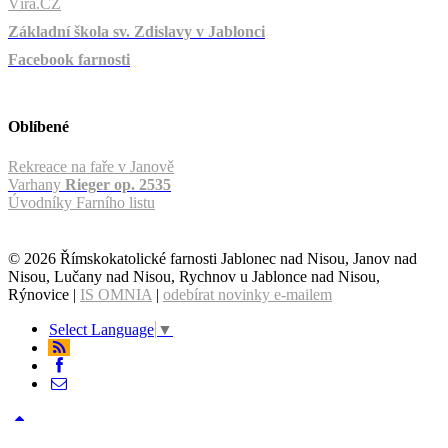
Víra.CZ
Základní škola sv. Zdislavy v Jablonci
Facebook farnosti
Oblíbené
Rekreace na faře v Janově
Varhany
Rieger op. 2535
Úvodníky Farního listu
© 2026 Římskokatolické farnosti Jablonec nad Nisou, Janov nad
Nisou, Lučany nad Nisou, Rychnov u Jablonce nad Nisou,
Rýnovice |
IS OMNIA
|
odebírat novinky e-mailem
Select Language
▼