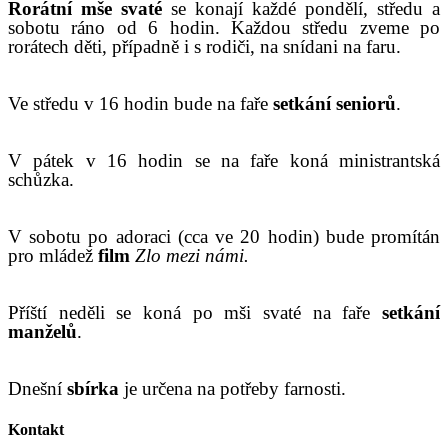
R
orátní mše svaté
se konají
každé pondělí, středu a
sobotu ráno od 6 hodin. Každou středu zveme po
rorátech děti, případně i s rodiči, na snídani na faru.
Ve středu v 16 hodin bude na faře
setkání seniorů
.
V pátek v 16 hodin se na faře koná ministrantská
schůzka.
V sobotu po adoraci (cca ve 20 hodin) bude promítán
pro mládež
film
Zlo mezi námi.
Příští neděli se koná po mši svaté na faře
setkání
manželů
.
Dnešní
sbírka
je určena na potřeby farnosti.
Kontakt