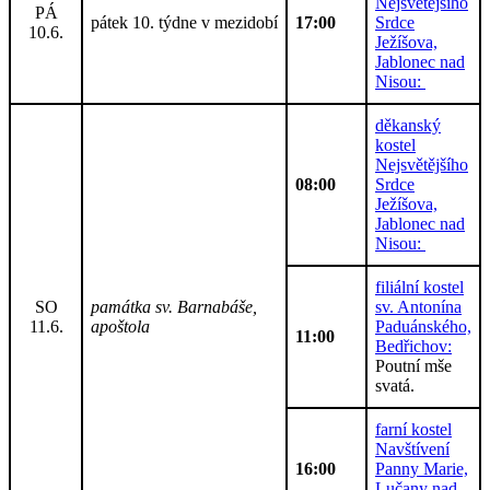
Nejsvětějšího
PÁ
pátek 10. týdne v mezidobí
17:00
Srdce
10.6.
Ježíšova,
Jablonec nad
Nisou:
děkanský
kostel
Nejsvětějšího
08:00
Srdce
Ježíšova,
Jablonec nad
Nisou:
filiální kostel
SO
památka sv. Barnabáše,
sv. Antonína
11.6.
apoštola
Paduánského,
11:00
Bedřichov:
Poutní mše
svatá.
farní kostel
Navštívení
16:00
Panny Marie,
Lučany nad