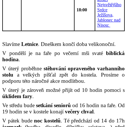
Nejsvětějšího
18:00
Srdce
Ježíšova,
Jablonec nad
Nisou:
Slavíme
Letnice
. Dneškem končí doba velikonoční.
V pondělí je na faře po večerní mši svaté
biblická
hodina
.
V úterý proběhne
stěhování opraveného varhanního
stolu
a velkých píšťal zpět do kostela. Prosíme o
podporu této náročné akce modlitbou.
V úterý je zároveň možné přijít od 10 hodin pomoci s
úklidem fary
.
Ve středu bude
setkání seniorů
od 16 hodin na faře. Od
19 hodin se v kostele konají
večery chval
.
V pátek bude
noc kostelů
. Té předchází od 14 do 17h
jarmark
(hudba, divadlo, dílničky, výstava…) před