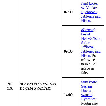
farní kostel
sv. Václava,
07:30
Rychnov u
Jablonce nad
Nisou:
děkanský
kostel
Nejsvětějšího
Srdce
Ježíšova,
09:30
Jablonec nad
Nisou:
Po
mši svaté
následuje
agapé na
faře.
farní kostel
NE
SLAVNOST SESLÁNÍ
Seslání
5.6.
DUCHA SVATÉHO
Ducha
14:00
svatého,
Rýnovice:
Poutní mše