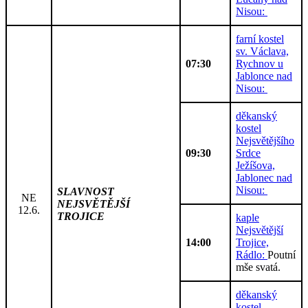
Nisou:
farní kostel
sv. Václava,
07:30
Rychnov u
Jablonce nad
Nisou:
děkanský
kostel
Nejsvětějšího
09:30
Srdce
Ježíšova,
Jablonec nad
Nisou:
SLAVNOST
NE
NEJSVĚTĚJŠÍ
12.6.
TROJICE
kaple
Nejsvětější
14:00
Trojice,
Rádlo:
Poutní
mše svatá.
děkanský
kostel