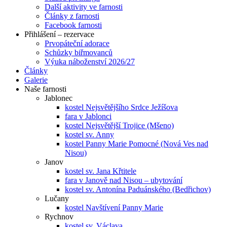
Další aktivity ve farnosti
Články z farnosti
Facebook farnosti
Přihlášení – rezervace
Prvopáteční adorace
Schůzky biřmovanců
Výuka náboženství 2026/27
Články
Galerie
Naše farnosti
Jablonec
kostel Nejsvětějšího Srdce Ježíšova
fara v Jablonci
kostel Nejsvětější Trojice (Mšeno)
kostel sv. Anny
kostel Panny Marie Pomocné (Nová Ves nad
Nisou)
Janov
kostel sv. Jana Křtitele
fara v Janově nad Nisou – ubytování
kostel sv. Antonína Paduánského (Bedřichov)
Lučany
kostel Navštívení Panny Marie
Rychnov
kostel sv. Václava