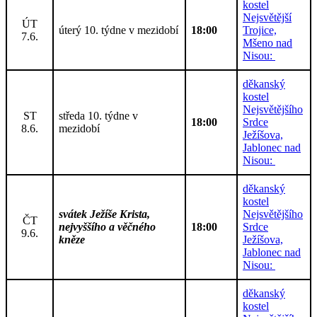
kostel
Nejsvětější
ÚT
úterý 10. týdne v mezidobí
18:00
Trojice,
7.6.
Mšeno nad
Nisou:
děkanský
kostel
Nejsvětějšího
ST
středa 10. týdne v
18:00
Srdce
8.6.
mezidobí
Ježíšova,
Jablonec nad
Nisou:
děkanský
kostel
svátek Ježíše Krista,
Nejsvětějšího
ČT
nejvyššího a věčného
18:00
Srdce
9.6.
kněze
Ježíšova,
Jablonec nad
Nisou:
děkanský
kostel