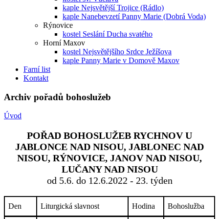
kaple Nejsvětější Trojice (Rádlo)
kaple Nanebevzetí Panny Marie (Dobrá Voda)
Rýnovice
kostel Seslání Ducha svatého
Horní Maxov
kostel Nejsvětějšího Srdce Ježíšova
kaple Panny Marie v Domově Maxov
Farní list
Kontakt
Archiv pořadů bohoslužeb
Úvod
POŘAD BOHOSLUŽEB RYCHNOV U
JABLONCE NAD NISOU, JABLONEC NAD
NISOU, RÝNOVICE, JANOV NAD NISOU,
LUČANY NAD NISOU
od 5.6. do 12.6.2022 - 23. týden
Den
Liturgická slavnost
Hodina
Bohoslužba