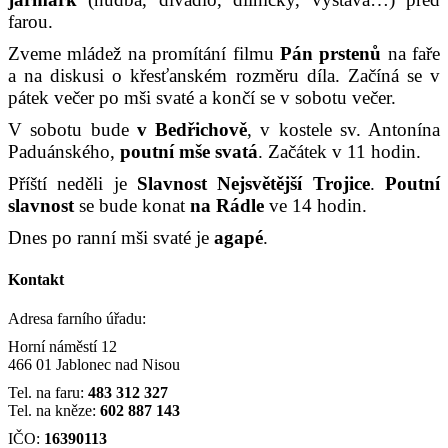
farou.
Zveme mládež na promítání filmu
Pán prstenů
na faře
a na diskusi o křesťanském rozměru díla. Začíná se v
pátek večer po mši svaté a končí se v sobotu večer.
V sobotu bude
v Bedřichově
, v kostele sv. Antonína
Paduánského,
poutní mše svatá
. Začátek v 11 hodin.
Příští neděli je
Slavnost Nejsvětější Trojice
.
Poutní
slavnost
se bude konat
na
Rádle
ve 14 hodin.
Dnes po ranní mši svaté je
agapé
.
Kontakt
Adresa farního úřadu:
Horní náměstí 12
466 01 Jablonec nad Nisou
Tel. na faru:
483 312 327
Tel. na kněze:
602 887 143
IČO:
16390113