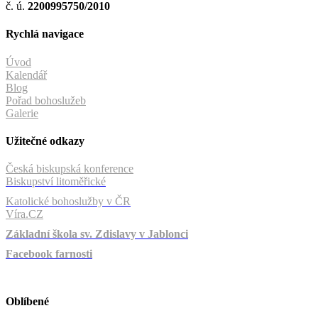
č. ú.
2200995750/2010
Rychlá navigace
Úvod
Kalendář
Blog
Pořad bohoslužeb
Galerie
Užitečné odkazy
Česká biskupská konference
Biskupství litoměřické
Katolické bohoslužby v ČR
Víra.CZ
Základní škola sv. Zdislavy v Jablonci
Facebook farnosti
Oblíbené