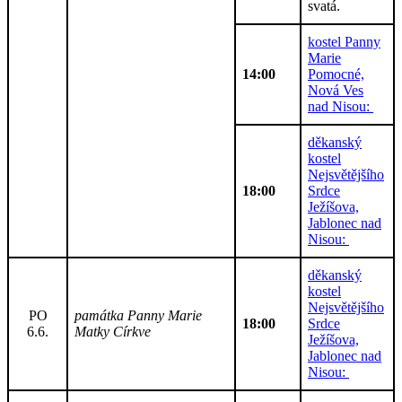
svatá.
kostel Panny
Marie
14:00
Pomocné,
Nová Ves
nad Nisou:
děkanský
kostel
Nejsvětějšího
18:00
Srdce
Ježíšova,
Jablonec nad
Nisou:
děkanský
kostel
Nejsvětějšího
PO
památka Panny Marie
18:00
Srdce
6.6.
Matky Církve
Ježíšova,
Jablonec nad
Nisou: