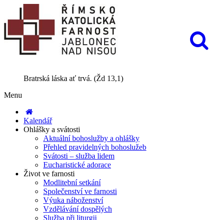
Bratrská láska ať trvá. (Žd 13,1)
Menu
Kalendář
Ohlášky a svátosti
Aktuální bohoslužby a ohlášky
Přehled pravidelných bohoslužeb
Svátosti – služba lidem
Eucharistické adorace
Život ve farnosti
Modlitební setkání
Společenství ve farnosti
Výuka náboženství
Vzdělávání dospělých
Služba při liturgii