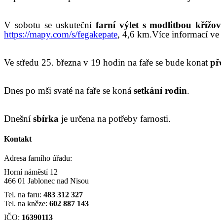
V sobotu se uskuteční
farní výlet s modlitbou křížov
https://mapy.com/s/fegakepate
,
4,6 km.
Více informací ve 
Ve středu 25. března v 19 hodin na faře se bude konat
př
Dnes
po mši svaté na faře se kon
á
setkání rodin
.
Dnešní
sbírka
je
určena
na
potřeby farnosti
.
Kontakt
Adresa farního úřadu:
Horní náměstí 12
466 01 Jablonec nad Nisou
Tel. na faru:
483 312 327
Tel. na kněze:
602 887 143
IČO:
16390113