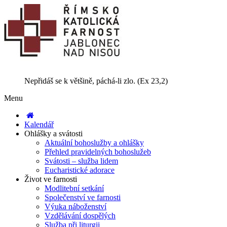
Nepřidáš se k většině, páchá-li zlo. (Ex 23,2)
Menu
Kalendář
Ohlášky a svátosti
Aktuální bohoslužby a ohlášky
Přehled pravidelných bohoslužeb
Svátosti – služba lidem
Eucharistické adorace
Život ve farnosti
Modlitební setkání
Společenství ve farnosti
Výuka náboženství
Vzdělávání dospělých
Služba při liturgii