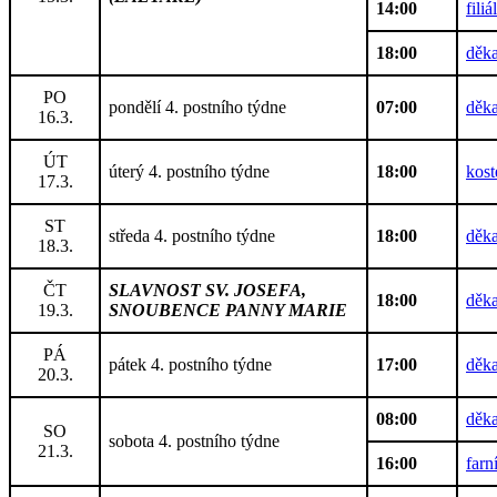
14:00
fili
18:00
děka
PO
pondělí 4. postního týdne
07:00
děka
16.3.
ÚT
úterý 4. postního týdne
18:00
kost
17.3.
ST
středa 4. postního týdne
18:00
děka
18.3.
ČT
SLAVNOST SV. JOSEFA,
18:00
děka
19.3.
SNOUBENCE PANNY MARIE
PÁ
pátek 4. postního týdne
17:00
děka
20.3.
08:00
děka
SO
sobota 4. postního týdne
21.3.
16:00
farn