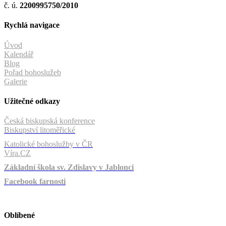
č. ú.
2200995750/2010
Rychlá navigace
Úvod
Kalendář
Blog
Pořad bohoslužeb
Galerie
Užitečné odkazy
Česká biskupská konference
Biskupství litoměřické
Katolické bohoslužby v ČR
Víra.CZ
Základní škola sv. Zdislavy v Jablonci
Facebook farnosti
Oblíbené