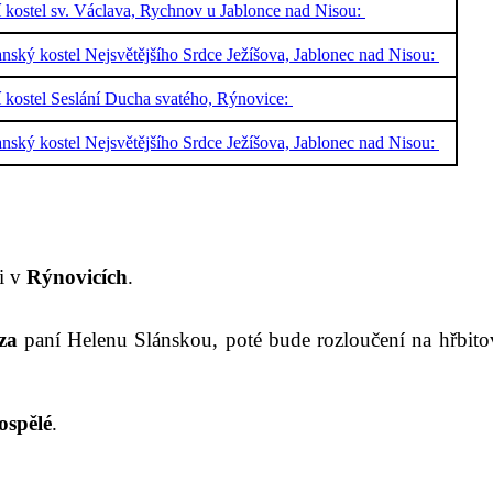
í kostel sv. Václava, Rychnov u Jablonce nad Nisou:
nský kostel Nejsvětějšího Srdce Ježíšova, Jablonec nad Nisou:
í kostel Seslání Ducha svatého, Rýnovice:
nský kostel Nejsvětějšího Srdce Ježíšova, Jablonec nad Nisou:
li
v
Rýnovicích
.
za
paní Helen
u
Slánsk
ou,
poté bude rozloučení na hřbito
ospělé
.