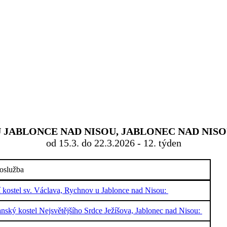
JABLONCE NAD NISOU, JABLONEC NAD NISOU
od 15.3. do 22.3.2026 - 12. týden
oslužba
í kostel sv. Václava, Rychnov u Jablonce nad Nisou:
nský kostel Nejsvětějšího Srdce Ježíšova, Jablonec nad Nisou: