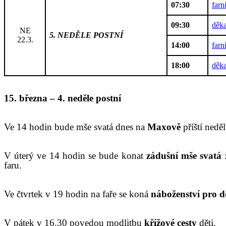
07:30
farn
09:30
děka
NE
5. NEDĚLE POSTNÍ
22.3.
14:00
farn
18:00
děka
15
.
březn
a
–
4
. neděle
postn
í
V
e 14 hodin bude mše svatá dnes
na
Maxově
příští nedě
V
úterý ve 14 hodin se bude konat
zádušní mše svatá 
faru.
V
e čtvrtek v 19 hodin na faře se koná
náboženství pro d
V
pátek
v 16.30
poved
ou
modlitbu
křížové cesty
děti.