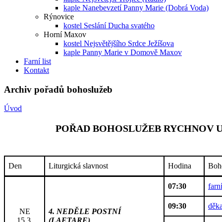
kaple Nanebevzetí Panny Marie (Dobrá Voda)
Rýnovice
kostel Seslání Ducha svatého
Horní Maxov
kostel Nejsvětějšího Srdce Ježíšova
kaple Panny Marie v Domově Maxov
Farní list
Kontakt
Archiv pořadů bohoslužeb
Úvod
POŘAD BOHOSLUŽEB RYCHNOV U 
Den
Liturgická slavnost
Hodina
Boh
07:30
farn
09:30
děka
NE
4. NEDĚLE POSTNÍ
15.3.
(LAETARE)