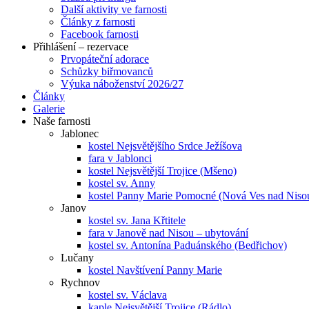
Další aktivity ve farnosti
Články z farnosti
Facebook farnosti
Přihlášení – rezervace
Prvopáteční adorace
Schůzky biřmovanců
Výuka náboženství 2026/27
Články
Galerie
Naše farnosti
Jablonec
kostel Nejsvětějšího Srdce Ježíšova
fara v Jablonci
kostel Nejsvětější Trojice (Mšeno)
kostel sv. Anny
kostel Panny Marie Pomocné (Nová Ves nad Niso
Janov
kostel sv. Jana Křtitele
fara v Janově nad Nisou – ubytování
kostel sv. Antonína Paduánského (Bedřichov)
Lučany
kostel Navštívení Panny Marie
Rychnov
kostel sv. Václava
kaple Nejsvětější Trojice (Rádlo)