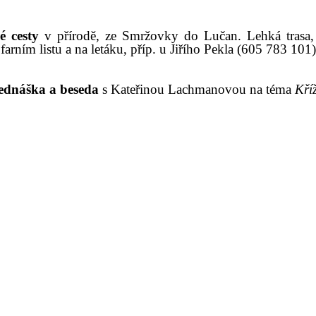
é cesty
v přírodě,
ze Smržovky do Lučan. L
ehká trasa
farním listu a na letáku, příp. u
Jiřího Pekla
(
605 783 101
)
ednáška a beseda
s Kateřinou Lachmanovou na téma
Kří