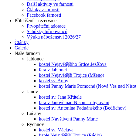
Další aktivity ve farnosti
Články z farnosti
Facebook farnosti
Přihlášení – rezervace
Prvopáteční adorace
Schůzky biřmovanců
Výuka náboženství 2026/27
Články
Galerie
Naše farnosti
Jablonec
kostel Nejsvětějšího Srdce Ježíšova
fara v Jablonci
kostel Nejsvětější Trojice (Mšeno)
kostel sv. Anny
kostel Panny Marie Pomocné (Nová Ves nad Niso
Janov
kostel sv. Jana Křtitele
fara v Janově nad Nisou – ubytování
kostel sv. Antonína Paduánského (Bedřichov)
Lučany
kostel Navštívení Panny Marie
Rychnov
kostel sv. Václava
kaple Nejsvětější Trojice (Rádlo)