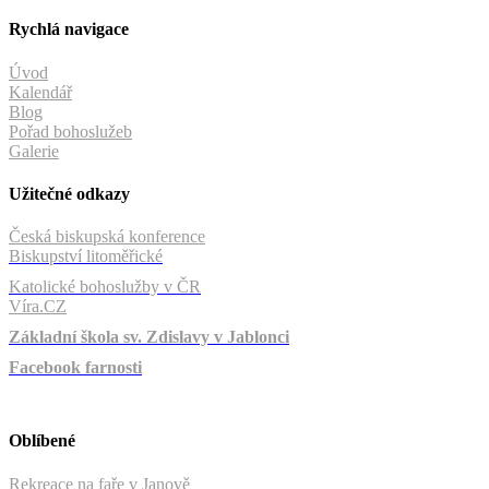
Rychlá navigace
Úvod
Kalendář
Blog
Pořad bohoslužeb
Galerie
Užitečné odkazy
Česká biskupská konference
Biskupství litoměřické
Katolické bohoslužby v ČR
Víra.CZ
Základní škola sv. Zdislavy v Jablonci
Facebook farnosti
Oblíbené
Rekreace na faře v Janově