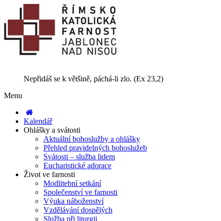
Nepřidáš se k většině, páchá-li zlo. (Ex 23,2)
Menu
Kalendář
Ohlášky a svátosti
Aktuální bohoslužby a ohlášky
Přehled pravidelných bohoslužeb
Svátosti – služba lidem
Eucharistické adorace
Život ve farnosti
Modlitební setkání
Společenství ve farnosti
Výuka náboženství
Vzdělávání dospělých
Služba při liturgii