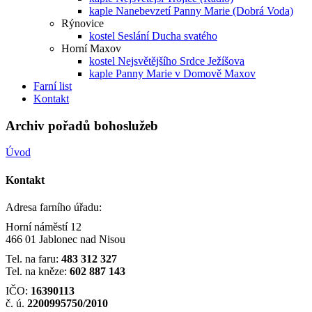
kaple Nanebevzetí Panny Marie (Dobrá Voda)
Rýnovice
kostel Seslání Ducha svatého
Horní Maxov
kostel Nejsvětějšího Srdce Ježíšova
kaple Panny Marie v Domově Maxov
Farní list
Kontakt
Archiv pořadů bohoslužeb
Úvod
Kontakt
Adresa farního úřadu:
Horní náměstí 12
466 01 Jablonec nad Nisou
Tel. na faru:
483 312 327
Tel. na kněze:
602 887 143
IČO:
16390113
č. ú.
2200995750/2010