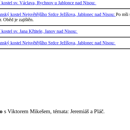
í kostel sv. Václava, Rychnov u Jablonce nad Nisou:
nský kostel Nejsvětějšího Srdce Ježíšova, Jablonec nad Nisou:
Po mši 
ár. Oběd je zajištěn.
í kostel sv. Jana Křtitele, Janov nad Nisou:
nský kostel Nejsvětějšího Srdce Ježíšova, Jablonec nad Nisou:
o
s Viktorem Mikešem, témata: Jeremiáš a Pláč.