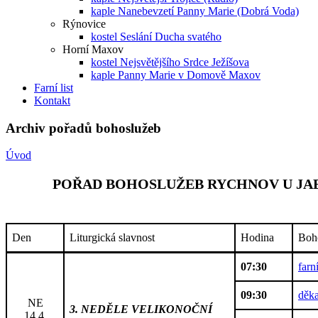
kaple Nanebevzetí Panny Marie (Dobrá Voda)
Rýnovice
kostel Seslání Ducha svatého
Horní Maxov
kostel Nejsvětějšího Srdce Ježíšova
kaple Panny Marie v Domově Maxov
Farní list
Kontakt
Archiv pořadů bohoslužeb
Úvod
POŘAD BOHOSLUŽEB RYCHNOV U JABL
Den
Liturgická slavnost
Hodina
Boh
07:30
farn
09:30
děka
NE
3. NEDĚLE VELIKONOČNÍ
14.4.