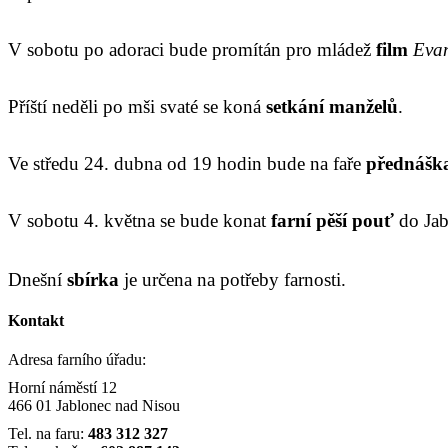
V sobotu po adoraci bude promítán pro mládež
film
Eva
Příští neděli po mši svaté se koná
setkání manželů
.
Ve středu 24. dubna od 19 hodin bude na faře
přednášk
V sobotu 4. května se bude konat
farní pěší pouť
do Jab
Dnešní
sbírka
je určena
na potřeby farnosti.
Kontakt
Adresa farního úřadu:
Horní náměstí 12
466 01 Jablonec nad Nisou
Tel. na faru:
483 312 327