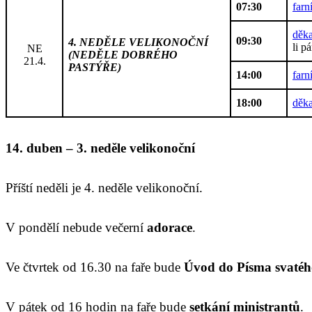
07:30
farn
děka
09:30
4. NEDĚLE VELIKONOČNÍ
li p
NE
(NEDĚLE DOBRÉHO
21.4.
PASTÝŘE)
14:00
farn
18:00
děka
14. duben – 3. neděle velikonoční
Příští neděli je 4. neděle velikonoční.
V pondělí nebude večerní
adorace
.
Ve čtvrtek od 16.30 na faře bude
Úvod do Písma svatéh
V pátek od 16 hodin na faře bude
setkání ministrantů
.