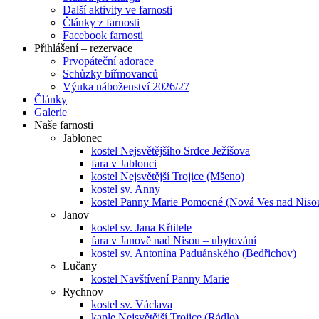
Další aktivity ve farnosti
Články z farnosti
Facebook farnosti
Přihlášení – rezervace
Prvopáteční adorace
Schůzky biřmovanců
Výuka náboženství 2026/27
Články
Galerie
Naše farnosti
Jablonec
kostel Nejsvětějšího Srdce Ježíšova
fara v Jablonci
kostel Nejsvětější Trojice (Mšeno)
kostel sv. Anny
kostel Panny Marie Pomocné (Nová Ves nad Niso
Janov
kostel sv. Jana Křtitele
fara v Janově nad Nisou – ubytování
kostel sv. Antonína Paduánského (Bedřichov)
Lučany
kostel Navštívení Panny Marie
Rychnov
kostel sv. Václava
kaple Nejsvětější Trojice (Rádlo)