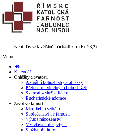
Nepřidáš se k většině, páchá-li zlo. (Ex 23,2)
Menu
Kalendář
Ohlášky a svátosti
Aktuální bohoslužby a ohlášky
Přehled pravidelných bohoslužeb
Svátosti – služba lidem
Eucharistické adorace
Život ve farnosti
Modlitební setkání
Společenství ve farnosti
Výuka náboženství
Vzdělávání dospělých
Služba při liturgii