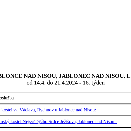
ONCE NAD NISOU, JABLONEC NAD NISOU, L
od 14.4. do 21.4.2024 - 16. týden
oslužba
í kostel sv. Václava, Rychnov u Jablonce nad Nisou:
nský kostel Nejsvětějšího Srdce Ježíšova, Jablonec nad Nisou: