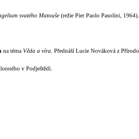
ngelium svatého Matouše
(režie Pier Paolo Pasolini, 1964).
a
na téma
Věda a víra.
Přednáší Lucie Nováková z Přírod
lonného v Podještědí.