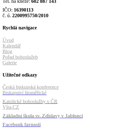
Tel. na kněze:
602 887 143
IČO:
16390113
č. ú.
2200995750/2010
Rychlá navigace
Úvod
Kalendář
Blog
Pořad bohoslužeb
Galerie
Užitečné odkazy
Česká biskupská konference
Biskupství litoměřické
Katolické bohoslužby v ČR
Víra.CZ
Základní škola sv. Zdislavy v Jablonci
Facebook farnosti