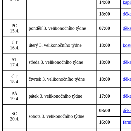
14:00
kapl
18:00
děka
PO
pondělí 3. velikonočního týdne
07:00
děka
15.4.
ÚT
úterý 3. velikonočního týdne
18:00
kost
16.4.
ST
středa 3. velikonočního týdne
18:00
děka
17.4.
ČT
čtvrtek 3. velikonočního týdne
18:00
děka
18.4.
PÁ
pátek 3. velikonočního týdne
17:00
děka
19.4.
08:00
děka
SO
sobota 3. velikonočního týdne
20.4.
16:00
farn