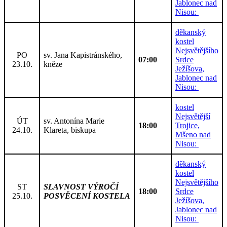
Jablonec nad
Nisou:
děkanský
kostel
Nejsvětějšího
PO
sv. Jana Kapistránského,
07:00
Srdce
23.10.
kněze
Ježíšova,
Jablonec nad
Nisou:
kostel
Nejsvětější
ÚT
sv. Antonína Marie
18:00
Trojice,
24.10.
Klareta, biskupa
Mšeno nad
Nisou:
děkanský
kostel
Nejsvětějšího
ST
SLAVNOST VÝROČÍ
18:00
Srdce
25.10.
POSVĚCENÍ KOSTELA
Ježíšova,
Jablonec nad
Nisou: