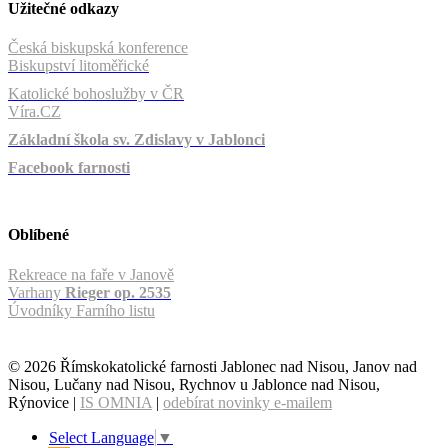
Užitečné odkazy
Česká biskupská konference
Biskupství litoměřické
Katolické bohoslužby v ČR
Víra.CZ
Základní škola sv. Zdislavy v Jablonci
Facebook farnosti
Oblíbené
Rekreace na faře v Janově
Varhany
Rieger op. 2535
Úvodníky Farního listu
© 2026 Římskokatolické farnosti Jablonec nad Nisou, Janov nad
Nisou, Lučany nad Nisou, Rychnov u Jablonce nad Nisou,
Rýnovice |
IS OMNIA
|
odebírat novinky e-mailem
Select Language
▼