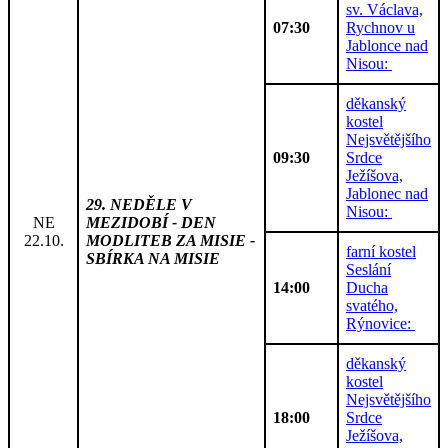
sv. Václava,
07:30
Rychnov u
Jablonce nad
Nisou:
děkanský
kostel
Nejsvětějšího
09:30
Srdce
Ježíšova,
Jablonec nad
29. NEDĚLE V
Nisou:
NE
MEZIDOBÍ - DEN
22.10.
MODLITEB ZA MISIE -
farní kostel
SBÍRKA NA MISIE
Seslání
14:00
Ducha
svatého,
Rýnovice:
děkanský
kostel
Nejsvětějšího
18:00
Srdce
Ježíšova,