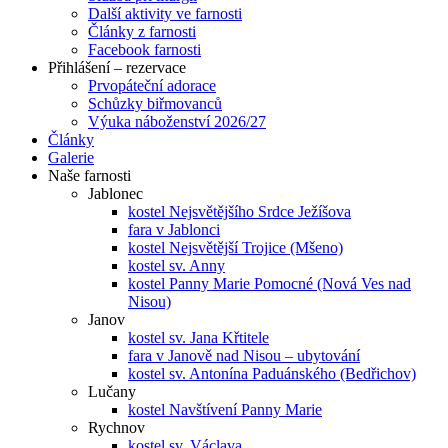
Další aktivity ve farnosti
Články z farnosti
Facebook farnosti
Přihlášení – rezervace
Prvopáteční adorace
Schůzky biřmovanců
Výuka náboženství 2026/27
Články
Galerie
Naše farnosti
Jablonec
kostel Nejsvětějšího Srdce Ježíšova
fara v Jablonci
kostel Nejsvětější Trojice (Mšeno)
kostel sv. Anny
kostel Panny Marie Pomocné (Nová Ves nad
Nisou)
Janov
kostel sv. Jana Křtitele
fara v Janově nad Nisou – ubytování
kostel sv. Antonína Paduánského (Bedřichov)
Lučany
kostel Navštívení Panny Marie
Rychnov
kostel sv. Václava