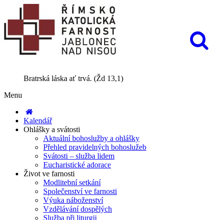
Bratrská láska ať trvá. (Žd 13,1)
Menu
Kalendář
Ohlášky a svátosti
Aktuální bohoslužby a ohlášky
Přehled pravidelných bohoslužeb
Svátosti – služba lidem
Eucharistické adorace
Život ve farnosti
Modlitební setkání
Společenství ve farnosti
Výuka náboženství
Vzdělávání dospělých
Služba při liturgii