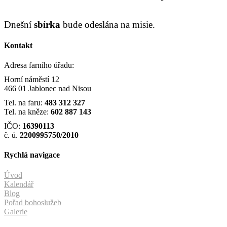
Dnešní
sbírka
bude odeslána na misie.
Kontakt
Adresa farního úřadu:
Horní náměstí 12
466 01 Jablonec nad Nisou
Tel. na faru:
483 312 327
Tel. na kněze:
602 887 143
IČO:
16390113
č. ú.
2200995750/2010
Rychlá navigace
Úvod
Kalendář
Blog
Pořad bohoslužeb
Galerie