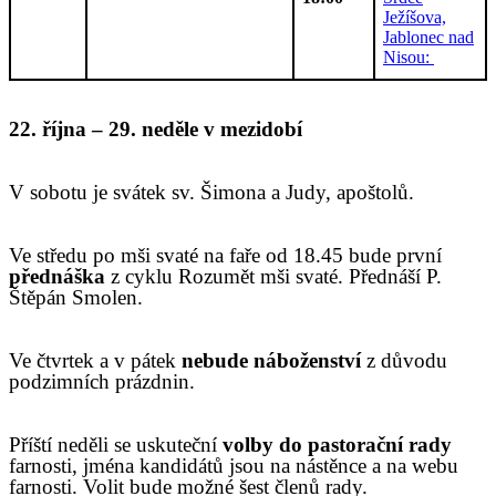
Ježíšova,
Jablonec nad
Nisou:
22. října – 29. neděle v mezidobí
V sobotu je svátek sv. Šimona a Judy, apoštolů.
Ve středu po mši svaté na faře od 18.45 bude první
přednáška
z cyklu Rozumět mši svaté. Přednáší P.
Štěpán Smolen.
Ve čtvrtek a v pátek
nebude náboženství
z důvodu
podzimních prázdnin.
Příští neděli se uskuteční
volby do pastorační rady
farnosti, jména kandidátů jsou na nástěnce a na webu
farnosti. Volit bude možné šest členů rady.