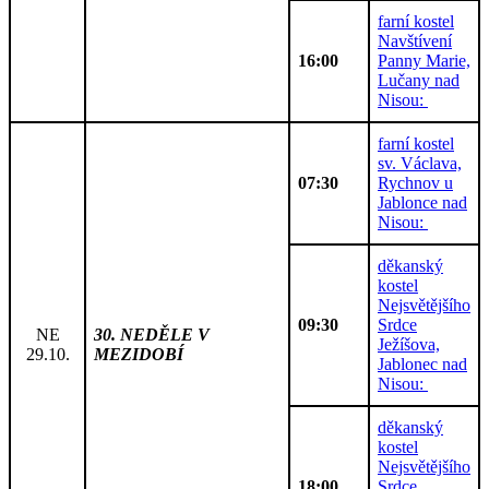
farní kostel
Navštívení
16:00
Panny Marie,
Lučany nad
Nisou:
farní kostel
sv. Václava,
07:30
Rychnov u
Jablonce nad
Nisou:
děkanský
kostel
Nejsvětějšího
09:30
Srdce
NE
30. NEDĚLE V
Ježíšova,
29.10.
MEZIDOBÍ
Jablonec nad
Nisou:
děkanský
kostel
Nejsvětějšího
18:00
Srdce