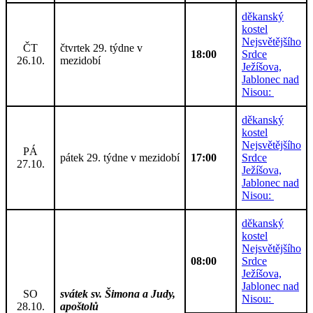
děkanský
kostel
Nejsvětějšího
ČT
čtvrtek 29. týdne v
18:00
Srdce
26.10.
mezidobí
Ježíšova,
Jablonec nad
Nisou:
děkanský
kostel
Nejsvětějšího
PÁ
pátek 29. týdne v mezidobí
17:00
Srdce
27.10.
Ježíšova,
Jablonec nad
Nisou:
děkanský
kostel
Nejsvětějšího
08:00
Srdce
Ježíšova,
Jablonec nad
SO
svátek sv. Šimona a Judy,
Nisou:
28.10.
apoštolů