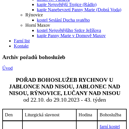
kaple Nejsvětější Trojice (Rádlo)
kaple Nanebevzetí Panny Marie (Dobrá Voda)
Rýnovice
kostel Seslání Ducha svatého
Horní Maxov
kostel Nejsvětějšího Srdce Ježíšova
kaple Panny Marie v Domově Maxov
Farní list
Kontakt
Archiv pořadů bohoslužeb
Úvod
POŘAD BOHOSLUŽEB RYCHNOV U
JABLONCE NAD NISOU, JABLONEC NAD
NISOU, RÝNOVICE, LUČANY NAD NISOU
od 22.10. do 29.10.2023 - 43. týden
Den
Liturgická slavnost
Hodina
Bohoslužba
farní kostel