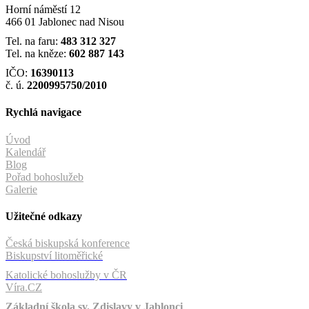
Horní náměstí 12
466 01 Jablonec nad Nisou
Tel. na faru:
483 312 327
Tel. na kněze:
602 887 143
IČO:
16390113
č. ú.
2200995750/2010
Rychlá navigace
Úvod
Kalendář
Blog
Pořad bohoslužeb
Galerie
Užitečné odkazy
Česká biskupská konference
Biskupství litoměřické
Katolické bohoslužby v ČR
Víra.CZ
Základní škola sv. Zdislavy v Jablonci