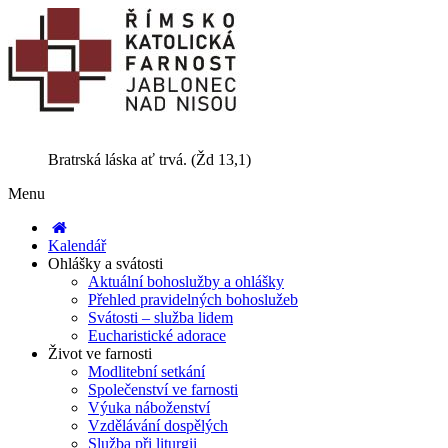
Bratrská láska ať trvá. (Žd 13,1)
Menu
Kalendář
Ohlášky a svátosti
Aktuální bohoslužby a ohlášky
Přehled pravidelných bohoslužeb
Svátosti – služba lidem
Eucharistické adorace
Život ve farnosti
Modlitební setkání
Společenství ve farnosti
Výuka náboženství
Vzdělávání dospělých
Služba při liturgii