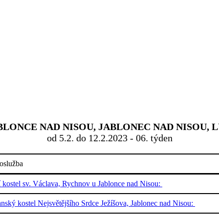
ONCE NAD NISOU, JABLONEC NAD NISOU, L
od 5.2. do 12.2.2023 - 06. týden
oslužba
í kostel sv. Václava, Rychnov u Jablonce nad Nisou:
nský kostel Nejsvětějšího Srdce Ježíšova, Jablonec nad Nisou: