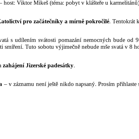
 host: Viktor Mikeš (téma: pobyt v klášteře u karmelitánů)
atolictví pro začátečníky a mírně pokročilé
. Tentokrát
atá s udílením svátosti pomazání nemocných bude od 9 
sti smíření. Tuto sobotu výjimečně nebude mše svatá v 8 h
na
zahájení Jizerské padesátky
.
a
– v záznamu není ještě nikdo napsaný. Prosím přihlaste s