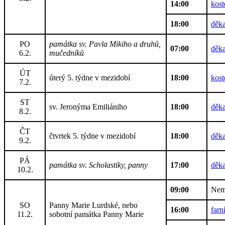
14:00
kos
18:00
děka
PO
památka sv. Pavla Mikiho a druhů,
07:00
děka
6.2.
mučedníků
ÚT
úterý 5. týdne v mezidobí
18:00
kost
7.2.
ST
sv. Jeronýma Emiliániho
18:00
děka
8.2.
ČT
čtvrtek 5. týdne v mezidobí
18:00
děka
9.2.
PÁ
památka sv. Scholastiky, panny
17:00
děka
10.2.
09:00
Nemo
SO
Panny Marie Lurdské, nebo
16:00
farn
11.2.
sobotní památka Panny Marie