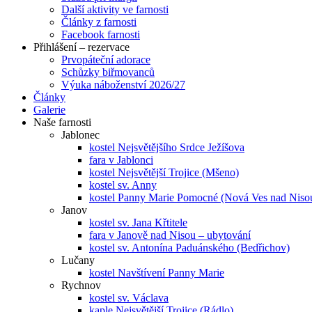
Další aktivity ve farnosti
Články z farnosti
Facebook farnosti
Přihlášení – rezervace
Prvopáteční adorace
Schůzky biřmovanců
Výuka náboženství 2026/27
Články
Galerie
Naše farnosti
Jablonec
kostel Nejsvětějšího Srdce Ježíšova
fara v Jablonci
kostel Nejsvětější Trojice (Mšeno)
kostel sv. Anny
kostel Panny Marie Pomocné (Nová Ves nad Niso
Janov
kostel sv. Jana Křtitele
fara v Janově nad Nisou – ubytování
kostel sv. Antonína Paduánského (Bedřichov)
Lučany
kostel Navštívení Panny Marie
Rychnov
kostel sv. Václava
kaple Nejsvětější Trojice (Rádlo)