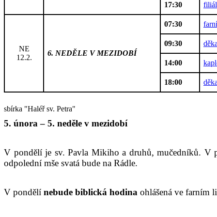
17:30
fili
07:30
farn
09:30
děka
NE
6. NEDĚLE V MEZIDOBÍ
12.2.
14:00
kapl
18:00
děka
sbírka "Haléř sv. Petra"
5. února – 5. neděle v mezidobí
V pondělí je sv. Pavla Mikiho a druhů, mučedníků. V pá
odpolední mše svatá bude na Rádle.
V pondělí
nebude biblická hodina
ohlášená ve farním li