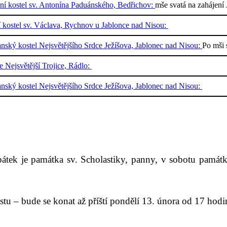
ální kostel sv. Antonína Paduánského, Bedřichov:
mše svatá na zahájení
í kostel sv. Václava, Rychnov u Jablonce nad Nisou:
nský kostel Nejsvětějšího Srdce Ježíšova, Jablonec nad Nisou:
Po mši 
e Nejsvětější Trojice, Rádlo:
nský kostel Nejsvětějšího Srdce Ježíšova, Jablonec nad Nisou:
tek je památka sv. Scholastiky, panny, v sobotu památk
stu – bude se konat až příští pondělí 13. února od 17 hodi