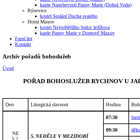
kaple Nanebevzetí Panny Marie (Dobrá Voda)
Rýnovice
kostel Seslání Ducha svatého
Horní Maxov
kostel Nejsvětějšího Srdce Ježíšova
kaple Panny Marie v Domově Maxov
Farní list
Kontakt
Archiv pořadů bohoslužeb
Úvod
POŘAD BOHOSLUŽEB RYCHNOV U JABL
Den
Liturgická slavnost
Hodina
Boh
07:30
farn
09:30
děka
NE
5. NEDĚLE V MEZIDOBÍ
5.2.