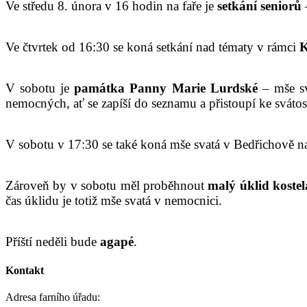
Ve středu 8. února v 16 hodin na faře je
setkání seniorů
–
Ve čtvrtek od 16:30 se koná setkání nad tématy v rámci
K
V sobotu je
památka
Panny Marie Lurdské
– mše sv
nemocných, ať se zapíší do seznamu a přistoupí ke sváto
V sobotu v 17:30 se také koná mše svatá v Bedřichově 
Zároveň by v sobotu měl proběhnout
malý
úklid kostel
čas úklidu je totiž mše svatá v nemocnici.
Příští neděli bude
agapé
.
Kontakt
Adresa farního úřadu: