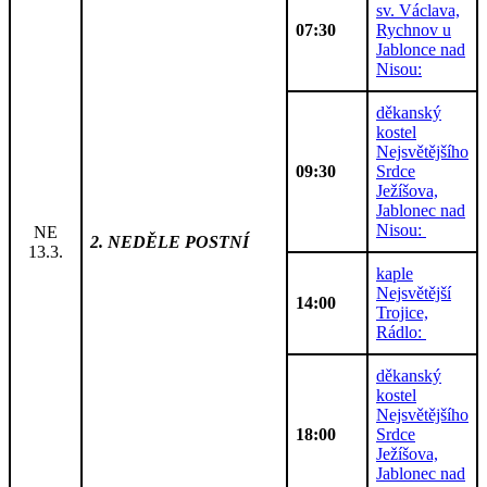
sv. Václava,
07:30
Rychnov u
Jablonce nad
Nisou:
děkanský
kostel
Nejsvětějšího
09:30
Srdce
Ježíšova,
Jablonec nad
Nisou:
NE
2. NEDĚLE POSTNÍ
13.3.
kaple
Nejsvětější
14:00
Trojice,
Rádlo:
děkanský
kostel
Nejsvětějšího
18:00
Srdce
Ježíšova,
Jablonec nad