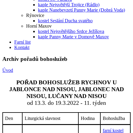
kaple Nejsvětější Trojice (Rádlo)
kaple Nanebevzetí Panny Marie (Dobrá Voda)
Rýnovice
kostel Seslání Ducha svatého
Horní Maxov
kostel Nejsvětějšího Srdce Ježíšova
kaple Panny Marie v Domově Maxov
Farní list
Kontakt
Archiv pořadů bohoslužeb
Úvod
POŘAD BOHOSLUŽEB RYCHNOV U
JABLONCE NAD NISOU, JABLONEC NAD
NISOU, LUČANY NAD NISOU
od 13.3. do 19.3.2022 - 11. týden
Den
Liturgická slavnost
Hodina
Bohoslužba
farní kostel