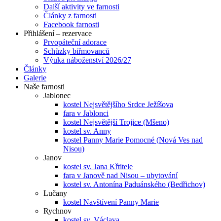
Další aktivity ve farnosti
Články z farnosti
Facebook farnosti
Přihlášení – rezervace
Prvopáteční adorace
Schůzky biřmovanců
Výuka náboženství 2026/27
Články
Galerie
Naše farnosti
Jablonec
kostel Nejsvětějšího Srdce Ježíšova
fara v Jablonci
kostel Nejsvětější Trojice (Mšeno)
kostel sv. Anny
kostel Panny Marie Pomocné (Nová Ves nad
Nisou)
Janov
kostel sv. Jana Křtitele
fara v Janově nad Nisou – ubytování
kostel sv. Antonína Paduánského (Bedřichov)
Lučany
kostel Navštívení Panny Marie
Rychnov
kostel sv. Václava