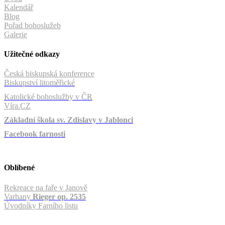
Kalendář
Blog
Pořad bohoslužeb
Galerie
Užitečné odkazy
Česká biskupská konference
Biskupství litoměřické
Katolické bohoslužby v ČR
Víra.CZ
Základní škola sv. Zdislavy v Jablonci
Facebook farnosti
Oblíbené
Rekreace na faře v Janově
Varhany
Rieger op. 2535
Úvodníky Farního listu