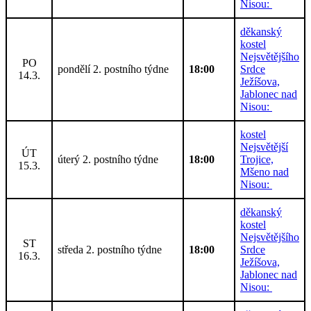
Nisou:
děkanský
kostel
Nejsvětějšího
PO
pondělí 2. postního týdne
18:00
Srdce
14.3.
Ježíšova,
Jablonec nad
Nisou:
kostel
Nejsvětější
ÚT
úterý 2. postního týdne
18:00
Trojice,
15.3.
Mšeno nad
Nisou:
děkanský
kostel
Nejsvětějšího
ST
středa 2. postního týdne
18:00
Srdce
16.3.
Ježíšova,
Jablonec nad
Nisou: