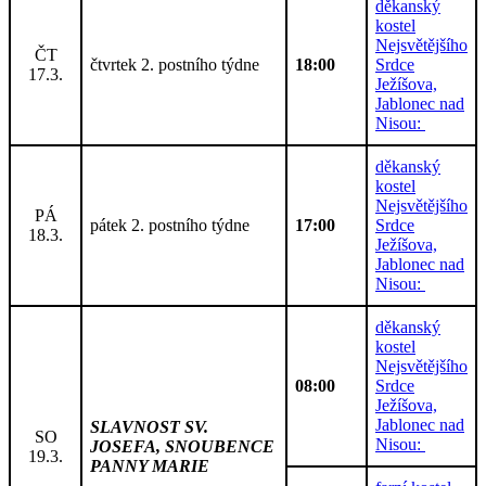
děkanský
kostel
Nejsvětějšího
ČT
čtvrtek 2. postního týdne
18:00
Srdce
17.3.
Ježíšova,
Jablonec nad
Nisou:
děkanský
kostel
Nejsvětějšího
PÁ
pátek 2. postního týdne
17:00
Srdce
18.3.
Ježíšova,
Jablonec nad
Nisou:
děkanský
kostel
Nejsvětějšího
08:00
Srdce
Ježíšova,
Jablonec nad
SLAVNOST SV.
SO
Nisou:
JOSEFA, SNOUBENCE
19.3.
PANNY MARIE