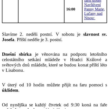
farní kostel
Navštívení
16:00
Panny Marie,
Lučany nad
Nisou:
Slavíme 2. neděli postní. V sobotu je
slavnost sv.
Josefa
. Příští neděle je 3. postní.
Dnešní sbírka
je věnována na podporu letošního
celostátního setkání mládeže v Hradci Králové a
světových dnů mládeže, které se budou konat příští léto
v Lisabonu.
V úterý od 10 hodin můžete přijít na faru pomoci s
úklidem
.
Od nynějška se každý čtvrtek od 9:30 koná na faře