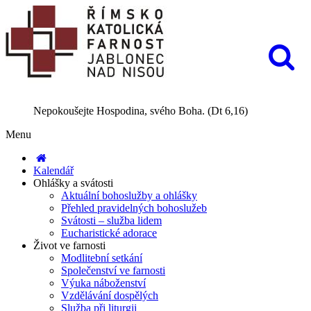
Nepokoušejte Hospodina, svého Boha. (Dt 6,16)
Menu
Kalendář
Ohlášky a svátosti
Aktuální bohoslužby a ohlášky
Přehled pravidelných bohoslužeb
Svátosti – služba lidem
Eucharistické adorace
Život ve farnosti
Modlitební setkání
Společenství ve farnosti
Výuka náboženství
Vzdělávání dospělých
Služba při liturgii