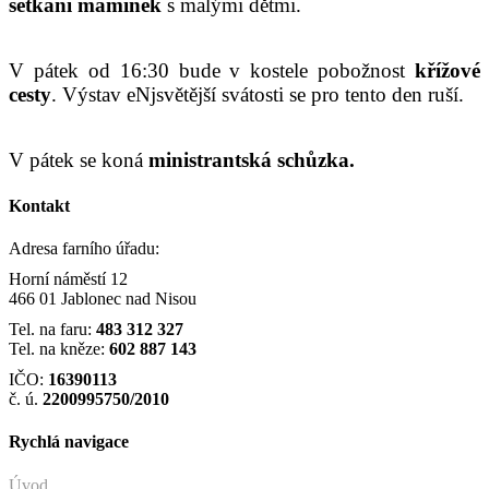
setkání maminek
s malými dětmi.
V pátek od 16:30 bude v kostele pobožnost
křížové
cesty
. Výstav eNjsvětější svátosti se pro tento den ruší.
V pátek se koná
ministrantská schůzka.
Kontakt
Adresa farního úřadu:
Horní náměstí 12
466 01 Jablonec nad Nisou
Tel. na faru:
483 312 327
Tel. na kněze:
602 887 143
IČO:
16390113
č. ú.
2200995750/2010
Rychlá navigace
Úvod