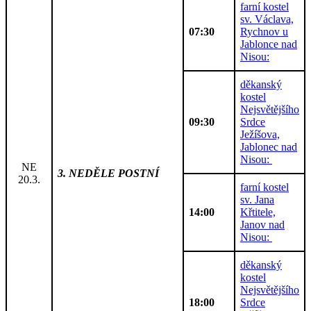
farní kostel
sv. Václava,
07:30
Rychnov u
Jablonce nad
Nisou:
děkanský
kostel
Nejsvětějšího
09:30
Srdce
Ježíšova,
Jablonec nad
Nisou:
NE
3. NEDĚLE POSTNÍ
20.3.
farní kostel
sv. Jana
14:00
Křtitele,
Janov nad
Nisou:
děkanský
kostel
Nejsvětějšího
18:00
Srdce