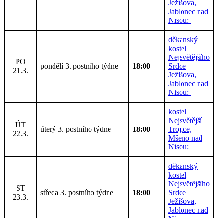
Ježíšova,
Jablonec nad
Nisou:
děkanský
kostel
Nejsvětějšího
PO
pondělí 3. postního týdne
18:00
Srdce
21.3.
Ježíšova,
Jablonec nad
Nisou:
kostel
Nejsvětější
ÚT
úterý 3. postního týdne
18:00
Trojice,
22.3.
Mšeno nad
Nisou:
děkanský
kostel
Nejsvětějšího
ST
středa 3. postního týdne
18:00
Srdce
23.3.
Ježíšova,
Jablonec nad