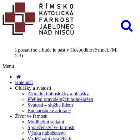
I postaví se a bude je pást v Hospodinově moci. (Mi
5,3)
Menu
Kalendář
Ohlášky a svátosti
Aktuální bohoslužby a ohlášky
Přehled pravidelných bohoslužeb
Svátosti – služba lidem
Eucharistické adorace
Život ve farnosti
Modlitební setkání
Společenství ve farnosti
Výuka náboženství
Vzdělávání dospělých