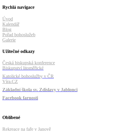
Rychlá navigace
Úvod
Kalendář
Blog
Pořad bohoslužeb
Galerie
Užitečné odkazy
Česká biskupská konference
Biskupství litoměřické
Katolické bohoslužby v ČR
Víra.CZ
Základní škola sv. Zdislavy v Jablonci
Facebook farnosti
Oblíbené
Rekreace na faře v Janově