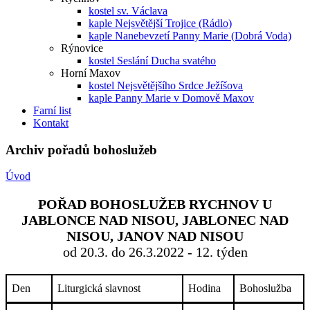
kostel sv. Václava
kaple Nejsvětější Trojice (Rádlo)
kaple Nanebevzetí Panny Marie (Dobrá Voda)
Rýnovice
kostel Seslání Ducha svatého
Horní Maxov
kostel Nejsvětějšího Srdce Ježíšova
kaple Panny Marie v Domově Maxov
Farní list
Kontakt
Archiv pořadů bohoslužeb
Úvod
POŘAD BOHOSLUŽEB RYCHNOV U
JABLONCE NAD NISOU, JABLONEC NAD
NISOU, JANOV NAD NISOU
od 20.3. do 26.3.2022 - 12. týden
Den
Liturgická slavnost
Hodina
Bohoslužba