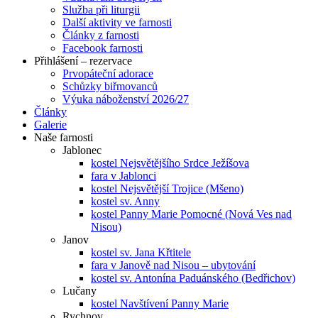
Služba při liturgii
Další aktivity ve farnosti
Články z farnosti
Facebook farnosti
Přihlášení – rezervace
Prvopáteční adorace
Schůzky biřmovanců
Výuka náboženství 2026/27
Články
Galerie
Naše farnosti
Jablonec
kostel Nejsvětějšího Srdce Ježíšova
fara v Jablonci
kostel Nejsvětější Trojice (Mšeno)
kostel sv. Anny
kostel Panny Marie Pomocné (Nová Ves nad
Nisou)
Janov
kostel sv. Jana Křtitele
fara v Janově nad Nisou – ubytování
kostel sv. Antonína Paduánského (Bedřichov)
Lučany
kostel Navštívení Panny Marie
Rychnov