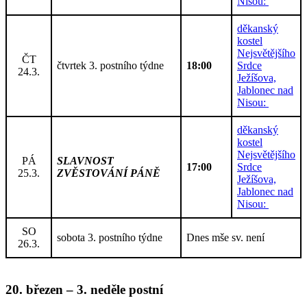
Nisou:
děkanský
kostel
Nejsvětějšího
ČT
čtvrtek 3. postního týdne
18:00
Srdce
24.3.
Ježíšova,
Jablonec nad
Nisou:
děkanský
kostel
Nejsvětějšího
PÁ
SLAVNOST
17:00
Srdce
25.3.
ZVĚSTOVÁNÍ PÁNĚ
Ježíšova,
Jablonec nad
Nisou:
SO
sobota 3. postního týdne
Dnes mše sv. není
26.3.
20. březen – 3. neděle postní