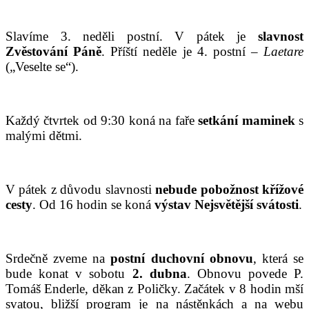
Slavíme 3. neděli postní. V pátek je
slavnost
Zvěstování Páně
. Příští neděle je 4. postní –
Laetar
e
(„Veselte se“).
Každý čtvrtek od 9:30 koná na faře
setkání maminek
s
malými dětmi.
V pátek z důvodu slavnosti
nebude pobožnost křížové
cesty
. Od 16 hodin se koná
v
ýstav N
e
jsvětější svátosti
.
Srdečně zveme na
postní duchovní obnovu
, která se
bude konat v sobotu
2. dubna
. Obnovu povede P.
Tomáš Enderle, děkan z Poličky. Začátek v 8 hodin mší
svatou, bližší program je na nástěnkách a na webu