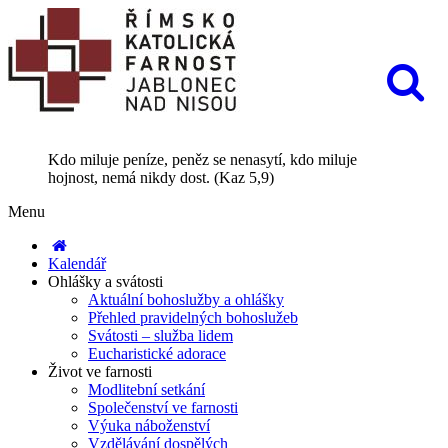
Kdo miluje peníze, peněz se nenasytí, kdo miluje
hojnost, nemá nikdy dost. (Kaz 5,9)
Menu
Kalendář
Ohlášky a svátosti
Aktuální bohoslužby a ohlášky
Přehled pravidelných bohoslužeb
Svátosti – služba lidem
Eucharistické adorace
Život ve farnosti
Modlitební setkání
Společenství ve farnosti
Výuka náboženství
Vzdělávání dospělých