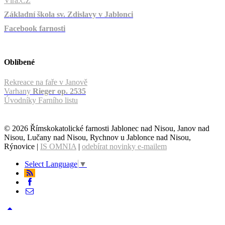
Víra.CZ
Základní škola sv. Zdislavy v Jablonci
Facebook farnosti
Oblíbené
Rekreace na faře v Janově
Varhany
Rieger op. 2535
Úvodníky Farního listu
© 2026 Římskokatolické farnosti Jablonec nad Nisou, Janov nad
Nisou, Lučany nad Nisou, Rychnov u Jablonce nad Nisou,
Rýnovice |
IS OMNIA
|
odebírat novinky e-mailem
Select Language
▼