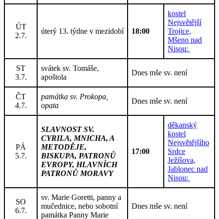
kostel
Nejsvětější
ÚT
úterý 13. týdne v mezidobí
18:00
Trojice,
2.7.
Mšeno nad
Nisou:
ST
svátek sv. Tomáše,
Dnes mše sv. není
3.7.
apoštola
ČT
památka sv. Prokopa,
Dnes mše sv. není
4.7.
opata
děkanský
SLAVNOST SV.
kostel
CYRILA, MNICHA, A
Nejsvětějšího
PÁ
METODĚJE,
17:00
Srdce
5.7.
BISKUPA, PATRONŮ
Ježíšova,
EVROPY, HLAVNÍCH
Jablonec nad
PATRONŮ MORAVY
Nisou:
sv. Marie Goretti, panny a
SO
mučednice, nebo sobotní
Dnes mše sv. není
6.7.
památka Panny Marie