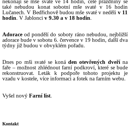
nekonají se mše svaté ve 14 hodin, celé prázdniny se
také nebudou konat sobotní mše svaté v 16 hodin
Lučanech. V Bedřichově budou mše svaté v neděli
v 11
hodin
. V Jablonci
v 9.30 a v 18 hodin
.
Adorace
od pondělí do soboty ráno nebudou, nejbližší
adorace bude v sobotu 6. července v 19 hodin, další dva
týdny již budou v obvyklém pořadu.
Dnes po mši svaté se koná
den otevřených dveří
na
faře – možnost zhlédnout farní podkroví, které se bude
rekonstruovat. Leták k podpoře tohoto projektu je
vzadu v kostele, více informaci a fotek na farním webu.
V
yšel nový
Farní list
.
Kontakt