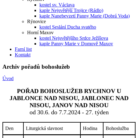
kostel sv. Václava
kaple Nejsvětější Trojice (Rádlo)
kaple Nanebevzetí Panny Marie (Dobrá Voda)
Rýnovice
kostel Seslání Ducha svatého
Horní Maxov
kostel Nejsvětějšího Srdce Ježíšova
kaple Panny Marie v Domově Maxov
Farní list
Kontakt
Archiv pořadů bohoslužeb
Úvod
POŘAD BOHOSLUŽEB RYCHNOV U
JABLONCE NAD NISOU, JABLONEC NAD
NISOU, JANOV NAD NISOU
od 30.6. do 7.7.2024 - 27. týden
Den
Liturgická slavnost
Hodina
Bohoslužba