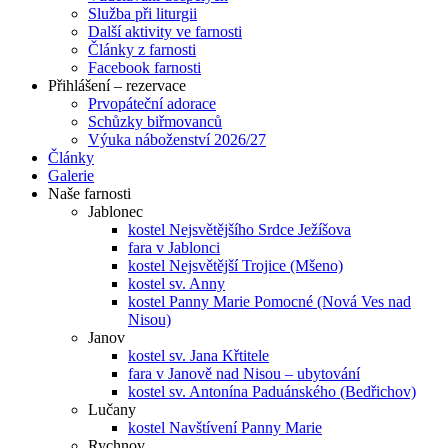
Služba při liturgii
Další aktivity ve farnosti
Články z farnosti
Facebook farnosti
Přihlášení – rezervace
Prvopáteční adorace
Schůzky biřmovanců
Výuka náboženství 2026/27
Články
Galerie
Naše farnosti
Jablonec
kostel Nejsvětějšího Srdce Ježíšova
fara v Jablonci
kostel Nejsvětější Trojice (Mšeno)
kostel sv. Anny
kostel Panny Marie Pomocné (Nová Ves nad
Nisou)
Janov
kostel sv. Jana Křtitele
fara v Janově nad Nisou – ubytování
kostel sv. Antonína Paduánského (Bedřichov)
Lučany
kostel Navštívení Panny Marie
Rychnov