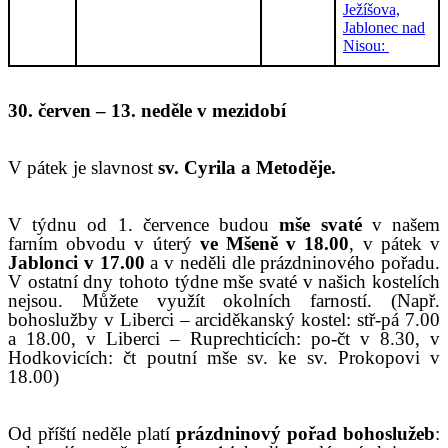
Ježíšova,
Jablonec nad
Nisou:
30. červen – 13. neděle v mezidobí
V pátek je slavnost
sv. Cyrila a Metoděje.
V týdnu od 1. července budou
mše svaté
v našem
farním obvodu v úterý
ve Mšeně v 18.00
, v pátek v
Jablonci v 17.00
a v neděli dle prázdninového pořadu.
V ostatní dny tohoto týdne mše svaté v našich kostelích
nejsou. Můžete využít okolních farností. (Např.
bohoslužby v Liberci – arciděkanský kostel: stř-pá 7.00
a 18.00, v Liberci – Ruprechticích: po-čt v 8.30, v
Hodkovicích: čt poutní mše sv. ke sv. Prokopovi v
18.00)
Od příští neděle platí
prázdninový pořad bohoslužeb
: