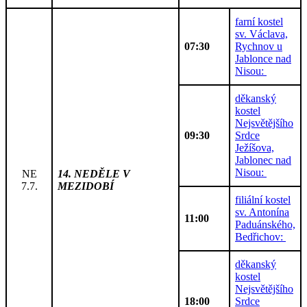
farní kostel
sv. Václava,
07:30
Rychnov u
Jablonce nad
Nisou:
děkanský
kostel
Nejsvětějšího
09:30
Srdce
Ježíšova,
Jablonec nad
Nisou:
NE
14. NEDĚLE V
7.7.
MEZIDOBÍ
filiální kostel
sv. Antonína
11:00
Paduánského,
Bedřichov:
děkanský
kostel
Nejsvětějšího
18:00
Srdce