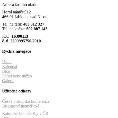
Adresa farního úřadu:
Horní náměstí 12
466 01 Jablonec nad Nisou
Tel. na faru:
483 312 327
Tel. na kněze:
602 887 143
IČO:
16390113
č. ú.
2200995750/2010
Rychlá navigace
Úvod
Kalendář
Blog
Pořad bohoslužeb
Galerie
Užitečné odkazy
Česká biskupská konference
Biskupství litoměřické
Katolické bohoslužby v ČR