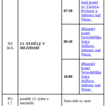
farní kostel
sv. Václava,
07:30
Rychnov u
Jablonce nad
Nisou:
děkanský
kostel
Nejsvětějšího
09:30
Srdce
NE
13. NEDĚLE V
Ježíšova,
30.6.
MEZIDOBÍ
Jablonec nad
Nisou:
děkanský
kostel
Nejsvětějšího
18:00
Srdce
Ježíšova,
Jablonec nad
Nisou:
PO
pondělí 13. týdne v
Dnes mše sv. není
1.7.
mezidobí