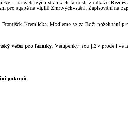
ronicky – na webových stránkách farnosti v odkazu
Rezerv
ení pro agapé na vigilii Zmrtvýchvstání.
Zapisování na pa
 František Kremlička.
Modleme se za Boží požehnání pr
nský večer pro
farníky
. Vstupenky jsou již v prodeji ve fa
ání pokrm
ů
.