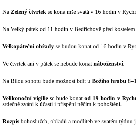
Na
Zelený čtvrtek
se koná mše svatá v 16 hodin v Rychn
Na Velký pátek od 11 hodin v Bedřichově před kostelem
Velkopáteční obřady
se budou konat od 16 hodin v Ry
Ve čtvrtek ani v pátek se nebude konat
náboženství
.
Na Bílou sobotu bude možnost bdít u
Božího hrobu
8–1
Velikonoční vigilie
se bude konat
od 19 hodin v Rych
srdečně zváni k účasti i přispění něčím k pohoštění.
Rozpis
bohoslužeb, obřadů a modliteb ve svatém týdnu je