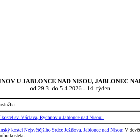
OV U JABLONCE NAD NISOU, JABLONEC NAD
od 29.3. do 5.4.2026 - 14. týden
oslužba
í kostel sv. Václava, Rychnov u Jablonce nad Nisou:
nský kostel Nejsvětějšího Srdce Ježíšova, Jablonec nad Nisou:
V devět
ního kostela.