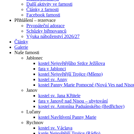
Další aktivity ve farnosti
Články z farnosti
Facebook farnosti
Přihlášení – rezervace
Prvopáteční adorace
Schůzky biřmovanců
Výuka náboženství 2026/27
Články
Galerie
Naše farnosti
Jablonec
kostel Nejsvětějšího Srdce Ježíšova
fara v Jablonci
kostel Nejsvětější Trojice (Mšeno)
kostel sv. Anny
kostel Panny Marie Pomocné (Nová Ves nad Niso
Janov
kostel sv. Jana Křtitele
fara v Janově nad Nisou – ubytování
kostel sv. Antonína Paduánského (Bedřichov)
Lučany
kostel Navštívení Panny Marie
Rychnov
kostel sv. Václava
kaple Nejsvětější Trojice (Rádlo)