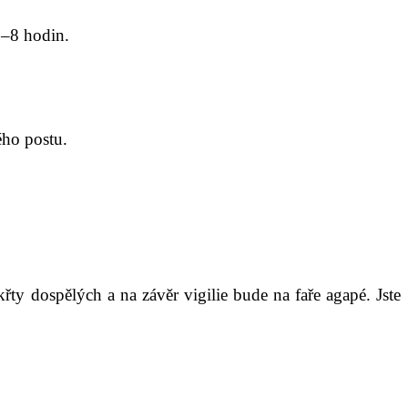
–8 hodin.
ého postu.
křty dospělých a na závěr vigilie bude na faře agapé. Jste