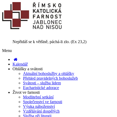
Nepřidáš se k většině, páchá-li zlo. (Ex 23,2)
Menu
Kalendář
Ohlášky a svátosti
Aktuální bohoslužby a ohlášky
Přehled pravidelných bohoslužeb
Svátosti – služba lidem
Eucharistické adorace
Život ve farnosti
Modlitební setkání
Společenství ve farnosti
Výuka náboženství
Vzdělávání dospělých
Služba při liturgii