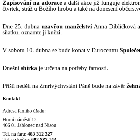
Zapisování na adorace
a další akce již funguje elekt
čtvrtek,
s
tráž u Božího hrobu a
také
na donesení občerstv
Dne
25. dubna
uzavřou manželství
Anna Diblíčková a
sňatku, oznamte ji knězi.
V sobotu
10
. dubna se bude konat v Eurocentru
Společe
Dnešní
sbírka
je
určena
na
potřeby farnosti
.
P
říští neděli na Zmrtvýchvstání Páně bude na závěr
žehn
Kontakt
Adresa farního úřadu:
Horní náměstí 12
466 01 Jablonec nad Nisou
Tel. na faru:
483 312 327
Tel. na kněze:
602 887 143