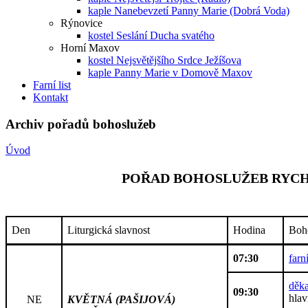
kaple Nanebevzetí Panny Marie (Dobrá Voda)
Rýnovice
kostel Seslání Ducha svatého
Horní Maxov
kostel Nejsvětějšího Srdce Ježíšova
kaple Panny Marie v Domově Maxov
Farní list
Kontakt
Archiv pořadů bohoslužeb
Úvod
POŘAD BOHOSLUŽEB RYCHN
Den
Liturgická slavnost
Hodina
Boh
07:30
farn
děka
09:30
hlav
NE
KVĚTNÁ (PAŠIJOVÁ)