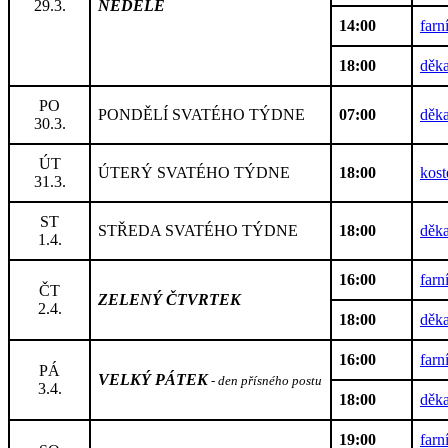
29.3.
NEDĚLE
14:00
farn
18:00
děka
PO
PONDĚLÍ SVATÉHO TÝDNE
07:00
děka
30.3.
ÚT
ÚTERÝ SVATÉHO TÝDNE
18:00
kost
31.3.
ST
STŘEDA SVATÉHO TÝDNE
18:00
děka
1.4.
16:00
farn
ČT
ZELENÝ ČTVRTEK
2.4.
18:00
děka
16:00
farn
PÁ
VELKÝ PÁTEK
- den přísného postu
3.4.
18:00
děka
19:00
farn