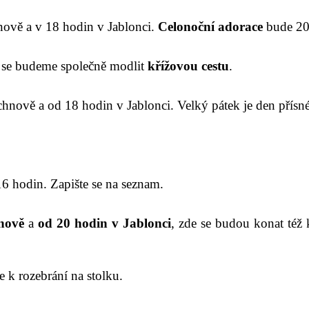
ově a v 18 hodin v Jablonci.
Celonoční adorace
bude 20
 se budeme společně modlit
křížovou cestu
.
chnově a od 18 hodi
n
v Jablonci.
Velký pátek je den přísn
6 hodin. Zapište se na seznam.
nově
a
od 2
0
hodin
v Jablonci
, zde se budou konat též 
 k rozebrání na stolku.