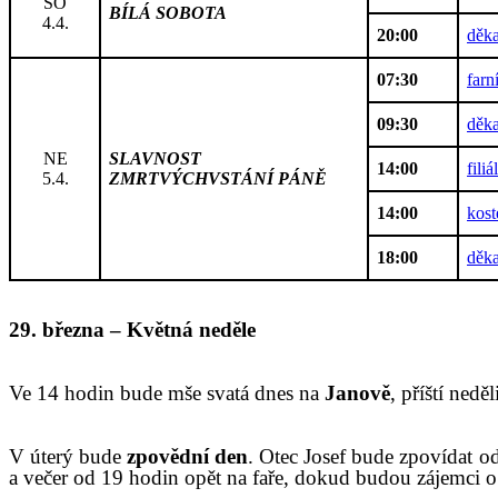
SO
BÍLÁ SOBOTA
4.4.
20:00
děka
07:30
farn
09:30
děka
NE
SLAVNOST
14:00
fili
5.4.
ZMRTVÝCHVSTÁNÍ PÁNĚ
14:00
kos
18:00
děka
2
9
.
březn
a
–
Květná neděle
V
e 14 hodin bude mše svatá dnes
na
Janově
,
příští neděl
V úterý bude
zpovědní den
.
Otec Josef bude zpovídat o
a
večer
od 19 hodin
opět
na faře, dokud budou zájemci 