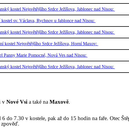
nský kostel Nejsvětějšího Srdce Ježíšova, Jablonec nad Nisou:
í kostel sv. Václava, Rychnov u Jablonce nad Nisou:
nský kostel Nejsvětějšího Srdce Ježíšova, Jablonec nad Nisou:
ální kostel Nejsvětějšího Srdce Ježíšova, Horní Maxov:
tel Panny Marie Pomocné, Nová Ves nad Nisou:
nský kostel Nejsvětějšího Srdce Ježíšova, Jablonec nad Nisou:
i
v
Nové Vsi
a také na
Maxově
.
d
6 do 7.30 v kostele, pak
až
do 15 hodin na faře. Otec Št
o zpověď.