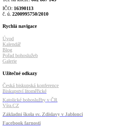
IČO:
16390113
č. ú.
2200995750/2010
Rychlá navigace
Úvod
Kalendář
Blog
Pořad bohoslužeb
Galerie
Užitečné odkazy
Česká biskupská konference
Biskupství litoměřické
Katolické bohoslužby v ČR
Víra.CZ
Základní škola sv. Zdislavy v Jablonci
Facebook farnosti