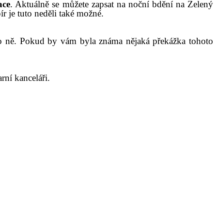
ace
. Aktuálně se můžete zapsat na noční bdění na Zelený
pír
j
e
tuto neděli
také možné.
o ně. Pokud by vám byla známa nějaká překážka tohoto
rní kanceláři.