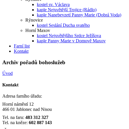
kostel sv. Václava
kaple Nejsvětější Trojice (Rádlo)
kaple Nanebevzetí Panny Marie (Dobrá Voda)
Rýnovice
kostel Seslání Ducha svatého
Horní Maxov
kostel Nejsvětějšího Srdce Ježíšova
kaple Panny Marie v Domově Maxov
Farní list
Kontakt
Archiv pořadů bohoslužeb
Úvod
Kontakt
Adresa farního úřadu:
Horní náměstí 12
466 01 Jablonec nad Nisou
Tel. na faru:
483 312 327
Tel. na kněze:
602 887 143