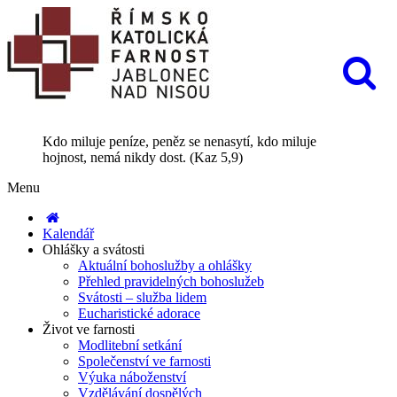
Kdo miluje peníze, peněz se nenasytí, kdo miluje
hojnost, nemá nikdy dost. (Kaz 5,9)
Menu
Kalendář
Ohlášky a svátosti
Aktuální bohoslužby a ohlášky
Přehled pravidelných bohoslužeb
Svátosti – služba lidem
Eucharistické adorace
Život ve farnosti
Modlitební setkání
Společenství ve farnosti
Výuka náboženství
Vzdělávání dospělých