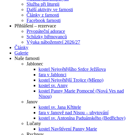
Služba při liturgii
Další aktivity ve farnosti
Články z farnosti
Facebook farnosti
Přihlášení – rezervace
Prvopáteční adorace
Schůzky biřmovanců
Výuka náboženství 2026/27
Články
Galerie
Naše farnosti
Jablonec
kostel Nejsvětějšího Srdce Ježíšova
fara v Jablonci
kostel Nejsvětější Trojice (Mšeno)
kostel sv. Anny
kostel Panny Marie Pomocné (Nová Ves nad
Nisou)
Janov
kostel sv. Jana Křtitele
fara v Janově nad Nisou – ubytování
kostel sv. Antonína Paduánského (Bedřichov)
Lučany
kostel Navštívení Panny Marie
Rychnov