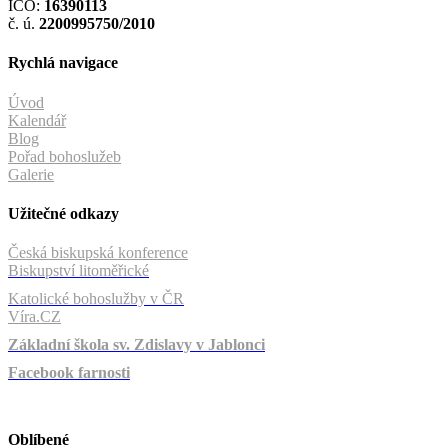
IČO:
16390113
č. ú.
2200995750/2010
Rychlá navigace
Úvod
Kalendář
Blog
Pořad bohoslužeb
Galerie
Užitečné odkazy
Česká biskupská konference
Biskupství litoměřické
Katolické bohoslužby v ČR
Víra.CZ
Základní škola sv. Zdislavy v Jablonci
Facebook farnosti
Oblíbené