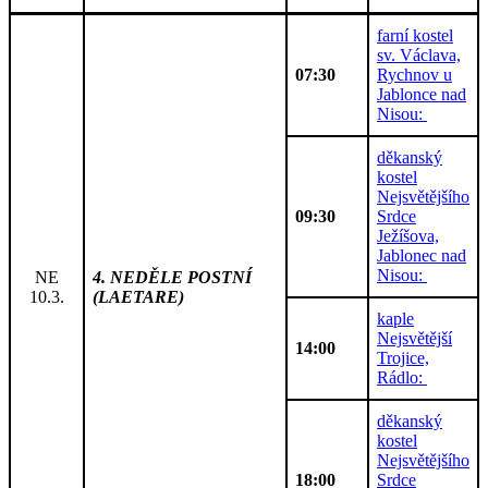
farní kostel
sv. Václava,
07:30
Rychnov u
Jablonce nad
Nisou:
děkanský
kostel
Nejsvětějšího
09:30
Srdce
Ježíšova,
Jablonec nad
Nisou:
NE
4. NEDĚLE POSTNÍ
10.3.
(LAETARE)
kaple
Nejsvětější
14:00
Trojice,
Rádlo:
děkanský
kostel
Nejsvětějšího
18:00
Srdce