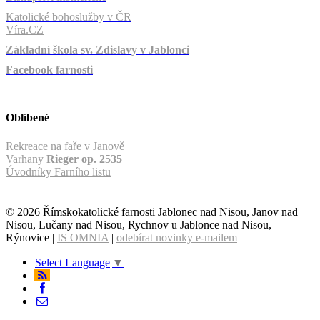
Katolické bohoslužby v ČR
Víra.CZ
Základní škola sv. Zdislavy v Jablonci
Facebook farnosti
Oblíbené
Rekreace na faře v Janově
Varhany
Rieger op. 2535
Úvodníky Farního listu
© 2026 Římskokatolické farnosti Jablonec nad Nisou, Janov nad
Nisou, Lučany nad Nisou, Rychnov u Jablonce nad Nisou,
Rýnovice |
IS OMNIA
|
odebírat novinky e-mailem
Select Language
▼