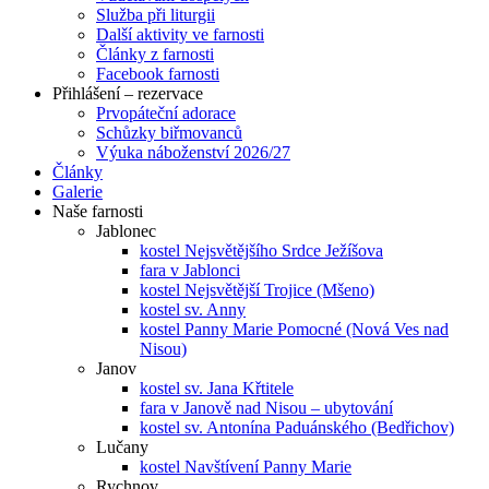
Služba při liturgii
Další aktivity ve farnosti
Články z farnosti
Facebook farnosti
Přihlášení – rezervace
Prvopáteční adorace
Schůzky biřmovanců
Výuka náboženství 2026/27
Články
Galerie
Naše farnosti
Jablonec
kostel Nejsvětějšího Srdce Ježíšova
fara v Jablonci
kostel Nejsvětější Trojice (Mšeno)
kostel sv. Anny
kostel Panny Marie Pomocné (Nová Ves nad
Nisou)
Janov
kostel sv. Jana Křtitele
fara v Janově nad Nisou – ubytování
kostel sv. Antonína Paduánského (Bedřichov)
Lučany
kostel Navštívení Panny Marie
Rychnov