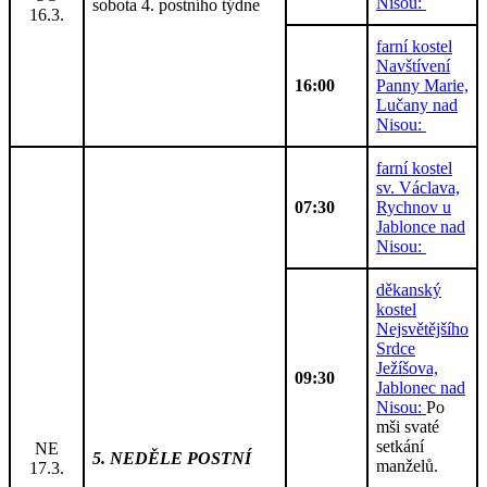
Nisou:
sobota 4. postního týdne
16.3.
farní kostel
Navštívení
16:00
Panny Marie,
Lučany nad
Nisou:
farní kostel
sv. Václava,
07:30
Rychnov u
Jablonce nad
Nisou:
děkanský
kostel
Nejsvětějšího
Srdce
Ježíšova,
09:30
Jablonec nad
Nisou:
Po
mši svaté
setkání
NE
5. NEDĚLE POSTNÍ
manželů.
17.3.