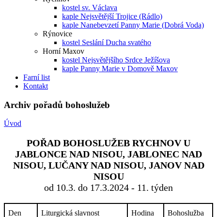
kostel sv. Václava
kaple Nejsvětější Trojice (Rádlo)
kaple Nanebevzetí Panny Marie (Dobrá Voda)
Rýnovice
kostel Seslání Ducha svatého
Horní Maxov
kostel Nejsvětějšího Srdce Ježíšova
kaple Panny Marie v Domově Maxov
Farní list
Kontakt
Archiv pořadů bohoslužeb
Úvod
POŘAD BOHOSLUŽEB RYCHNOV U
JABLONCE NAD NISOU, JABLONEC NAD
NISOU, LUČANY NAD NISOU, JANOV NAD
NISOU
od 10.3. do 17.3.2024 - 11. týden
Den
Liturgická slavnost
Hodina
Bohoslužba