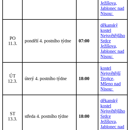
Ježíšova,
Jablonec nad
Nisou:
děkanský
kostel
Nejsvětějšího
PO
pondělí 4. postního týdne
07:00
Srdce
11.3.
Ježíšova,
Jablonec nad
Nisou:
kostel
Nejsvětější
ÚT
úterý 4. postního týdne
18:00
Trojice,
12.3.
Mšeno nad
Nisou:
děkanský
kostel
Nejsvětějšího
ST
středa 4. postního týdne
18:00
Srdce
13.3.
Ježíšova,
Jablonec nad