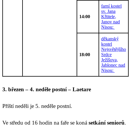
farní kostel
sv. Jana
14:00
Křtitele,
Janov nad
Nisou:
děkanský
kostel
Nejsvětějšího
18:00
Srdce
Ježíšova,
Jablonec nad
Nisou:
3. březen – 4. neděle postní – Laetare
Příští neděli je 5. neděle postní.
Ve středu od 16 hodin na faře se koná
setkání seniorů
.