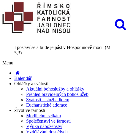
I postaví se a bude je pást v Hospodinově moci. (Mi
5,3)
Menu
Kalendář
Ohlášky a svátosti
Aktuální bohoslužby a ohlášky
Přehled pravidelných bohoslužeb
Svátosti – služba lidem
Eucharistické adorace
Život ve farnosti
Modlitební setkání
Společenství ve farnosti
Výuka náboženství
Vzdělávání dospělých