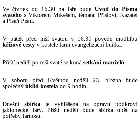
Ve čtvrtek od 16.30 na faře bude
Úvod do Písma
svatého
s Viktorem Mikešem, témata: Přísloví, Kazatel
a Píseň Písní.
V pátek před mší svatou v 16.30 povede modlitbu
křížov
é
cest
y
v kostele
farní evangelizační buňka
.
Příští neděli po mši svaté se koná
setkání manželů
.
V
sobotu před Květnou nedělí 23. března bude
společný
úklid kostela
od 9 hodin.
Dnešní
sbírka
je
vyhláše
na na
opravu podkroví
jablonecké fary
.
Příští neděli bude sbírka opět na
potřeby farnosti.