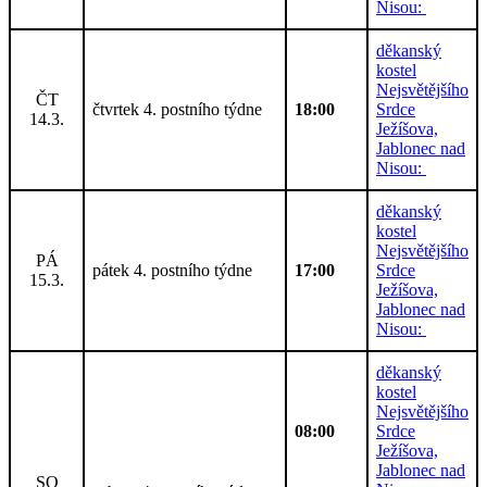
Nisou:
děkanský
kostel
Nejsvětějšího
ČT
čtvrtek 4. postního týdne
18:00
Srdce
14.3.
Ježíšova,
Jablonec nad
Nisou:
děkanský
kostel
Nejsvětějšího
PÁ
pátek 4. postního týdne
17:00
Srdce
15.3.
Ježíšova,
Jablonec nad
Nisou:
děkanský
kostel
Nejsvětějšího
08:00
Srdce
Ježíšova,
Jablonec nad
SO