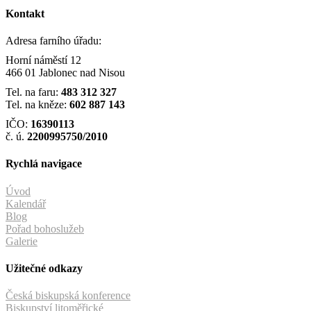
Kontakt
Adresa farního úřadu:
Horní náměstí 12
466 01 Jablonec nad Nisou
Tel. na faru:
483 312 327
Tel. na kněze:
602 887 143
IČO:
16390113
č. ú.
2200995750/2010
Rychlá navigace
Úvod
Kalendář
Blog
Pořad bohoslužeb
Galerie
Užitečné odkazy
Česká biskupská konference
Biskupství litoměřické