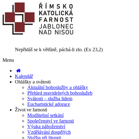
Nepřidáš se k většině, páchá-li zlo. (Ex 23,2)
Menu
Kalendář
Ohlášky a svátosti
Aktuální bohoslužby a ohlášky
Přehled pravidelných bohoslužeb
Svátosti – služba lidem
Eucharistické adorace
Život ve farnosti
Modlitební setkání
Společenství ve farnosti
Výuka náboženství
Vzdělávání dospělých
Služba při liturgii