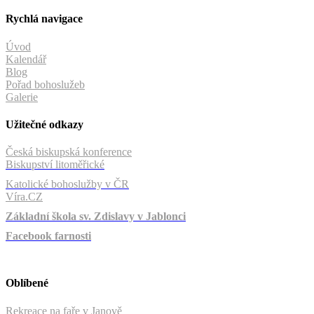
Rychlá navigace
Úvod
Kalendář
Blog
Pořad bohoslužeb
Galerie
Užitečné odkazy
Česká biskupská konference
Biskupství litoměřické
Katolické bohoslužby v ČR
Víra.CZ
Základní škola sv. Zdislavy v Jablonci
Facebook farnosti
Oblíbené
Rekreace na faře v Janově