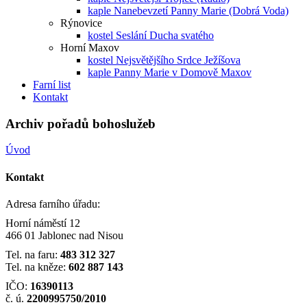
kaple Nanebevzetí Panny Marie (Dobrá Voda)
Rýnovice
kostel Seslání Ducha svatého
Horní Maxov
kostel Nejsvětějšího Srdce Ježíšova
kaple Panny Marie v Domově Maxov
Farní list
Kontakt
Archiv pořadů bohoslužeb
Úvod
Kontakt
Adresa farního úřadu:
Horní náměstí 12
466 01 Jablonec nad Nisou
Tel. na faru:
483 312 327
Tel. na kněze:
602 887 143
IČO:
16390113
č. ú.
2200995750/2010