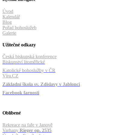
Úvod
Kalendář
Blog
Pořad bohoslužeb
Galerie
Užitečné odkazy
Česká biskupská konference
Biskupství litoměřické
Katolické bohoslužby v ČR
Víra.CZ
Základní škola sv. Zdislavy v Jablonci
Facebook farnosti
Oblíbené
Rekreace na faře v Janově
Varhany
Rieger op. 2535