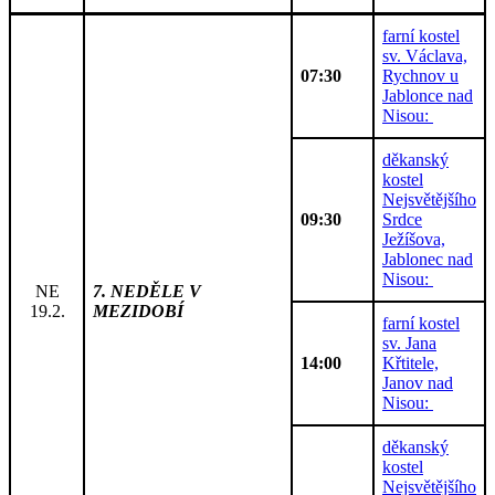
farní kostel
sv. Václava,
07:30
Rychnov u
Jablonce nad
Nisou:
děkanský
kostel
Nejsvětějšího
09:30
Srdce
Ježíšova,
Jablonec nad
Nisou:
NE
7. NEDĚLE V
19.2.
MEZIDOBÍ
farní kostel
sv. Jana
14:00
Křtitele,
Janov nad
Nisou:
děkanský
kostel
Nejsvětějšího