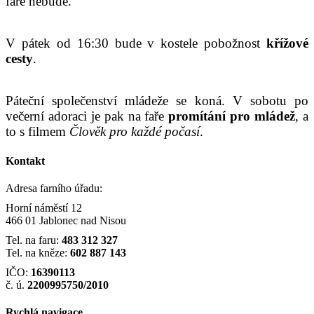
faře nebude.
V pátek od 16:30 bude v kostele pobožnost
křížové
cesty
.
Páteční společenství mládeže se koná. V sobotu po
večerní adoraci je pak na faře
promítání pro mládež
, a
to s filmem
Člověk pro každé počasí
.
Kontakt
Adresa farního úřadu:
Horní náměstí 12
466 01 Jablonec nad Nisou
Tel. na faru:
483 312 327
Tel. na kněze:
602 887 143
IČO:
16390113
č. ú.
2200995750/2010
Rychlá navigace