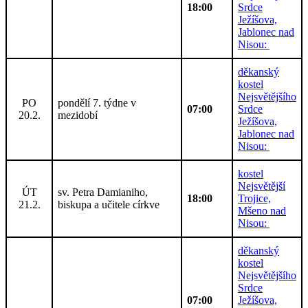
18:00
Srdce
Ježíšova,
Jablonec nad
Nisou:
děkanský
kostel
Nejsvětějšího
PO
pondělí 7. týdne v
07:00
Srdce
20.2.
mezidobí
Ježíšova,
Jablonec nad
Nisou:
kostel
Nejsvětější
ÚT
sv. Petra Damianiho,
18:00
Trojice,
21.2.
biskupa a učitele církve
Mšeno nad
Nisou:
děkanský
kostel
Nejsvětějšího
Srdce
07:00
Ježíšova,