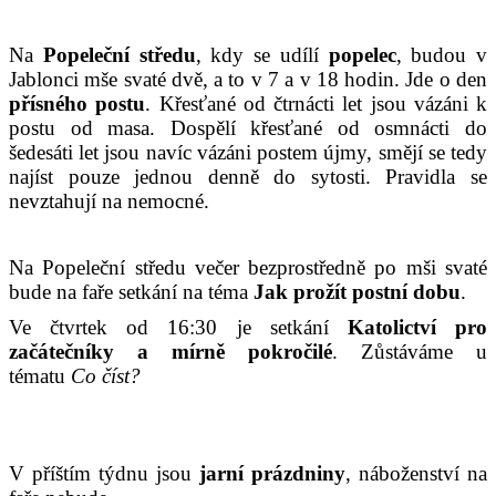
Na
P
opeleční středu
, kdy se udílí
popelec
, budou v
Jablonci mše svaté dvě, a to v 7 a v 18 hodin. Jde o den
přísného postu
. Křesťané od čtrnácti let jsou vázáni k
postu od masa. Dospělí křesťané od osmnácti do
šedesáti let jsou navíc vázáni postem újmy, smějí se tedy
najíst pouze jednou denně do sytosti. Pravidla se
nevztahují na nemocné.
Na Popeleční středu večer bezprostředně po mši svaté
bude na faře setkání na téma
Jak prožít postní dobu
.
Ve čtvrtek od 16:30 je setkání
Katolictví pro
začátečníky a mírně pokročilé
. Zůstáváme u
tématu
Co číst?
V příštím týdnu jsou
jarní prázdniny
, náboženství na