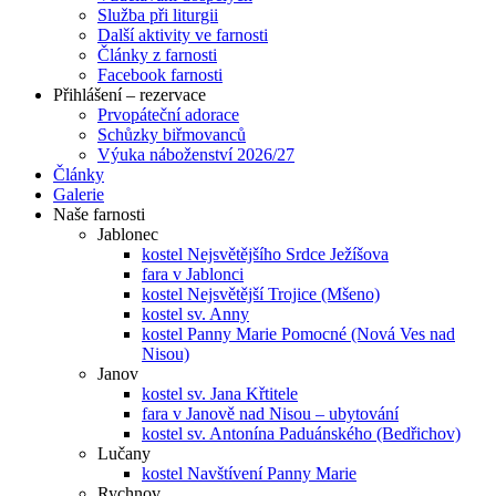
Služba při liturgii
Další aktivity ve farnosti
Články z farnosti
Facebook farnosti
Přihlášení – rezervace
Prvopáteční adorace
Schůzky biřmovanců
Výuka náboženství 2026/27
Články
Galerie
Naše farnosti
Jablonec
kostel Nejsvětějšího Srdce Ježíšova
fara v Jablonci
kostel Nejsvětější Trojice (Mšeno)
kostel sv. Anny
kostel Panny Marie Pomocné (Nová Ves nad
Nisou)
Janov
kostel sv. Jana Křtitele
fara v Janově nad Nisou – ubytování
kostel sv. Antonína Paduánského (Bedřichov)
Lučany
kostel Navštívení Panny Marie
Rychnov