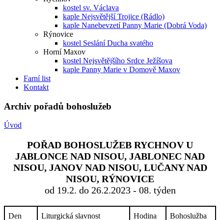
kostel sv. Václava
kaple Nejsvětější Trojice (Rádlo)
kaple Nanebevzetí Panny Marie (Dobrá Voda)
Rýnovice
kostel Seslání Ducha svatého
Horní Maxov
kostel Nejsvětějšího Srdce Ježíšova
kaple Panny Marie v Domově Maxov
Farní list
Kontakt
Archiv pořadů bohoslužeb
Úvod
POŘAD BOHOSLUŽEB RYCHNOV U
JABLONCE NAD NISOU, JABLONEC NAD
NISOU, JANOV NAD NISOU, LUČANY NAD
NISOU, RÝNOVICE
od 19.2. do 26.2.2023 - 08. týden
Den
Liturgická slavnost
Hodina
Bohoslužba