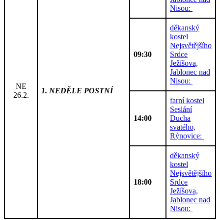
Nisou:
děkanský
kostel
Nejsvětějšího
09:30
Srdce
Ježíšova,
Jablonec nad
Nisou:
NE
1. NEDĚLE POSTNÍ
26.2.
farní kostel
Seslání
14:00
Ducha
svatého,
Rýnovice:
děkanský
kostel
Nejsvětějšího
18:00
Srdce
Ježíšova,
Jablonec nad
Nisou: