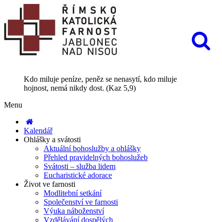
Kdo miluje peníze, peněz se nenasytí, kdo miluje
hojnost, nemá nikdy dost. (Kaz 5,9)
Menu
Kalendář
Ohlášky a svátosti
Aktuální bohoslužby a ohlášky
Přehled pravidelných bohoslužeb
Svátosti – služba lidem
Eucharistické adorace
Život ve farnosti
Modlitební setkání
Společenství ve farnosti
Výuka náboženství
Vzdělávání dospělých