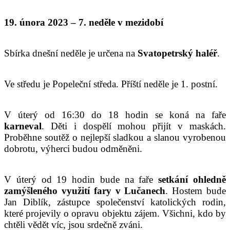
19. února 2023 – 7. neděle v mezidobí
Sbírka dnešní neděle je určena na
Svatopetrský haléř
.
Ve středu je Popeleční středa. Příští neděle je 1. postní.
V úterý od 16:30 do 18 hodin se koná na faře
karneval
. Děti i dospělí mohou přijít v maskách.
Proběhne soutěž o nejlepší sladkou a slanou vyrobenou
dobrotu, výherci budou odměněni.
V úterý od 19 hodin bude na faře
setkání ohledně
zamýšleného využití fary v Lučanech
. Hostem bude
Jan Diblík, zástupce společenství katolických rodin,
které projevily o opravu objektu zájem. Všichni, kdo by
chtěli vědět víc, jsou srdečně zváni.