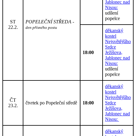
Jablonec nad
Nisou:
udílení
popelce
ST
POPELEČNÍ STŘEDA -
22.2.
den přísného postu
děkanský
kostel
Nejsvětějšího
Srdce
18:00
Ježíšova,
Jablonec nad
Nisou:
udílení
popelce
děkanský
kostel
Nejsvětějšího
ČT
čtvrtek po Popeleční středě
18:00
Srdce
23.2.
Ježíšova,
Jablonec nad
Nisou:
děkanský