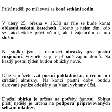
P
říští neděli po mši svat
é
se koná
setkání rodin
.
V úterý 25. března v 16.30 na faře se bude konat
oblastní setkání
katechetů
.
Určeno je nejen těm, kdo
se katechetické práci věnují, ale i zájemcům o tuto
službu.
Na stolku jsou k dispozici
obrázky pro postní
rozjímání
. Vezměte si je v případě zájmu domů.
N
a
každý postní týden budou obrázky nové.
Dále si můžete vzít
postní pokladničku
, určenou pro
střádání almužny. Na konci postní doby budou
darované peníze odeslány na Vámi vybraný účel.
Dnešní
sbírka
je určena na potřeby farnosti.
S
bírka
příští
neděle je určena na
podporu připravovaných
setkání mládeže.