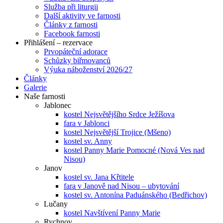
Služba při liturgii
Další aktivity ve farnosti
Články z farnosti
Facebook farnosti
Přihlášení – rezervace
Prvopáteční adorace
Schůzky biřmovanců
Výuka náboženství 2026/27
Články
Galerie
Naše farnosti
Jablonec
kostel Nejsvětějšího Srdce Ježíšova
fara v Jablonci
kostel Nejsvětější Trojice (Mšeno)
kostel sv. Anny
kostel Panny Marie Pomocné (Nová Ves nad
Nisou)
Janov
kostel sv. Jana Křtitele
fara v Janově nad Nisou – ubytování
kostel sv. Antonína Paduánského (Bedřichov)
Lučany
kostel Navštívení Panny Marie
Rychnov