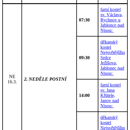
farní kostel
sv. Václava,
07:30
Rychnov u
Jablonce nad
Nisou:
děkanský
kostel
Nejsvětějšího
09:30
Srdce
Ježíšova,
Jablonec nad
Nisou:
NE
2. NEDĚLE POSTNÍ
16.3.
farní kostel
sv. Jana
14:00
Křtitele,
Janov nad
Nisou:
děkanský
kostel
Nejsvětějšího