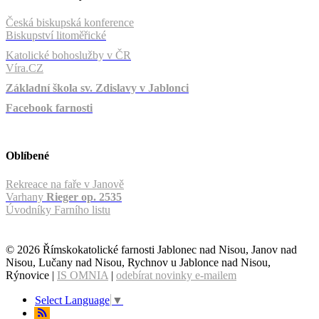
Česká biskupská konference
Biskupství litoměřické
Katolické bohoslužby v ČR
Víra.CZ
Základní škola sv. Zdislavy v Jablonci
Facebook farnosti
Oblíbené
Rekreace na faře v Janově
Varhany
Rieger op. 2535
Úvodníky Farního listu
© 2026 Římskokatolické farnosti Jablonec nad Nisou, Janov nad
Nisou, Lučany nad Nisou, Rychnov u Jablonce nad Nisou,
Rýnovice |
IS OMNIA
|
odebírat novinky e-mailem
Select Language
▼