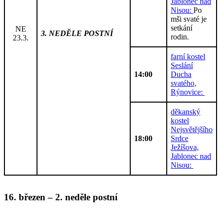
Jablonec nad
Nisou:
Po
mši svaté je
setkání
NE
3. NEDĚLE POSTNÍ
rodin.
23.3.
farní kostel
Seslání
14:00
Ducha
svatého,
Rýnovice:
děkanský
kostel
Nejsvětějšího
18:00
Srdce
Ježíšova,
Jablonec nad
Nisou:
16
.
březen
– 2
. neděle
postní