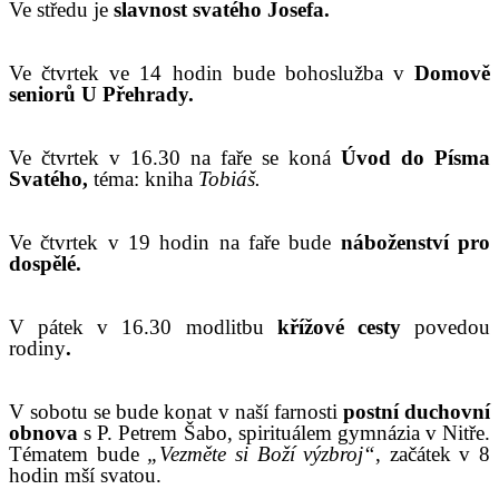
V
e středu je
slavnost svatého Josefa.
V
e čtvrtek ve 14 hodin
bude
bohoslužba v
Domově
seniorů U Přehrady.
Ve čtvrtek v 16.30 na faře se koná
Úvod do Písma
Svatého,
téma: kniha
Tob
iáš.
Ve čtvrtek v 19 hodin na faře bude
náboženství pro
dospělé.
V pátek v 16.30 modlitbu
křížov
é
cest
y
povedou
rodiny
.
V sobotu se bude konat v naší farnosti
postní duchovní
obnova
s P. Petrem Šabo, spirituálem gymnázia v Nitře.
Tématem bude
„
Vezměte si Boží výzbroj“
,
začátek v 8
hodin mší svatou.