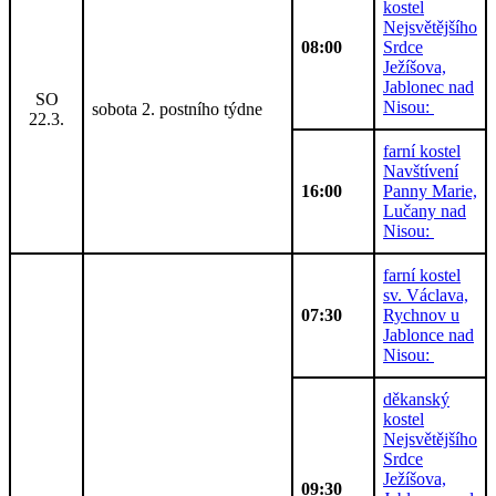
kostel
Nejsvětějšího
08:00
Srdce
Ježíšova,
Jablonec nad
SO
Nisou:
sobota 2. postního týdne
22.3.
farní kostel
Navštívení
16:00
Panny Marie,
Lučany nad
Nisou:
farní kostel
sv. Václava,
07:30
Rychnov u
Jablonce nad
Nisou:
děkanský
kostel
Nejsvětějšího
Srdce
Ježíšova,
09:30