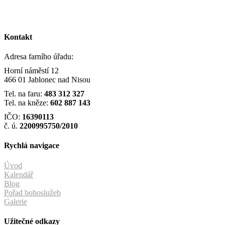
Kontakt
Adresa farního úřadu:
Horní náměstí 12
466 01 Jablonec nad Nisou
Tel. na faru:
483 312 327
Tel. na kněze:
602 887 143
IČO:
16390113
č. ú.
2200995750/2010
Rychlá navigace
Úvod
Kalendář
Blog
Pořad bohoslužeb
Galerie
Užitečné odkazy