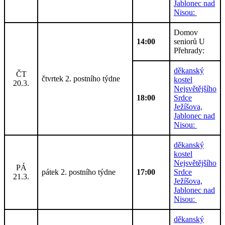
Jablonec nad
Nisou:
Domov
14:00
seniorů U
Přehrady:
děkanský
ČT
čtvrtek 2. postního týdne
kostel
20.3.
Nejsvětějšího
18:00
Srdce
Ježíšova,
Jablonec nad
Nisou:
děkanský
kostel
Nejsvětějšího
PÁ
pátek 2. postního týdne
17:00
Srdce
21.3.
Ježíšova,
Jablonec nad
Nisou:
děkanský