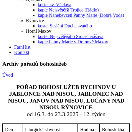
kostel sv. Václava
kaple Nejsvětější Trojice (Rádlo)
kaple Nanebevzetí Panny Marie (Dobrá Voda)
Rýnovice
kostel Seslání Ducha svatého
Horní Maxov
kostel Nejsvětějšího Srdce Ježíšova
kaple Panny Marie v Domově Maxov
Farní list
Kontakt
Archiv pořadů bohoslužeb
Úvod
POŘAD BOHOSLUŽEB RYCHNOV U
JABLONCE NAD NISOU, JABLONEC NAD
NISOU, JANOV NAD NISOU, LUČANY NAD
NISOU, RÝNOVICE
od 16.3. do 23.3.2025 - 12. týden
Den
Liturgická slavnost
Hodina
Bohoslužba