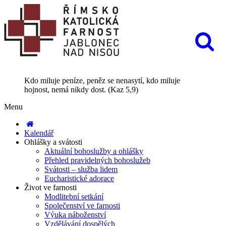
Kdo miluje peníze, peněz se nenasytí, kdo miluje
hojnost, nemá nikdy dost. (Kaz 5,9)
Menu
Kalendář
Ohlášky a svátosti
Aktuální bohoslužby a ohlášky
Přehled pravidelných bohoslužeb
Svátosti – služba lidem
Eucharistické adorace
Život ve farnosti
Modlitební setkání
Společenství ve farnosti
Výuka náboženství
Vzdělávání dospělých