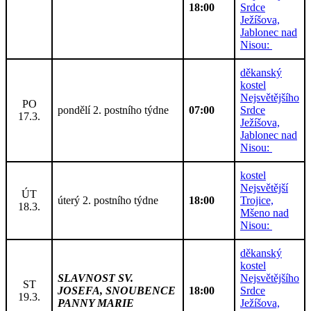
18:00
Srdce
Ježíšova,
Jablonec nad
Nisou:
děkanský
kostel
Nejsvětějšího
PO
pondělí 2. postního týdne
07:00
Srdce
17.3.
Ježíšova,
Jablonec nad
Nisou:
kostel
Nejsvětější
ÚT
úterý 2. postního týdne
18:00
Trojice,
18.3.
Mšeno nad
Nisou:
děkanský
kostel
SLAVNOST SV.
Nejsvětějšího
ST
JOSEFA, SNOUBENCE
18:00
Srdce
19.3.
PANNY MARIE
Ježíšova,