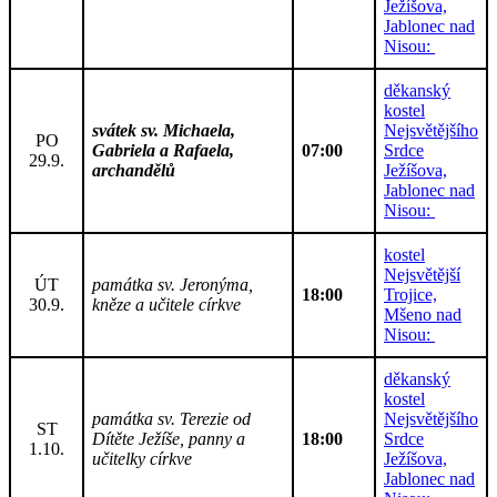
Ježíšova,
Jablonec nad
Nisou:
děkanský
kostel
svátek sv. Michaela,
Nejsvětějšího
PO
Gabriela a Rafaela,
07:00
Srdce
29.9.
archandělů
Ježíšova,
Jablonec nad
Nisou:
kostel
Nejsvětější
ÚT
památka sv. Jeronýma,
18:00
Trojice,
30.9.
kněze a učitele církve
Mšeno nad
Nisou:
děkanský
kostel
památka sv. Terezie od
Nejsvětějšího
ST
Dítěte Ježíše, panny a
18:00
Srdce
1.10.
učitelky církve
Ježíšova,
Jablonec nad