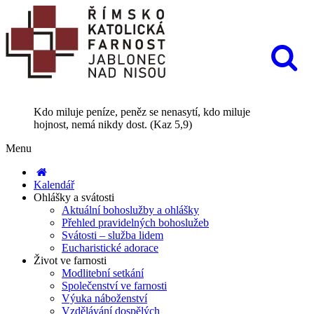
Kdo miluje peníze, peněz se nenasytí, kdo miluje
hojnost, nemá nikdy dost. (Kaz 5,9)
Menu
Kalendář
Ohlášky a svátosti
Aktuální bohoslužby a ohlášky
Přehled pravidelných bohoslužeb
Svátosti – služba lidem
Eucharistické adorace
Život ve farnosti
Modlitební setkání
Společenství ve farnosti
Výuka náboženství
Vzdělávání dospělých