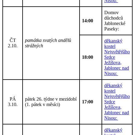
Nisou:
Domov
důchodců
14:00
Jablonecké
Paseky:
ČT
památka svatých andělů
děkanský
2.10.
strážných
kostel
Nejsvětějšího
18:00
Srdce
Ježíšova,
Jablonec nad
Nisou:
děkanský
kostel
Nejsvětějšího
PÁ
pátek 26. týdne v mezidobí
17:00
Srdce
3.10.
(1. pátek v měsíci)
Ježíšova,
Jablonec nad
Nisou:
děkanský