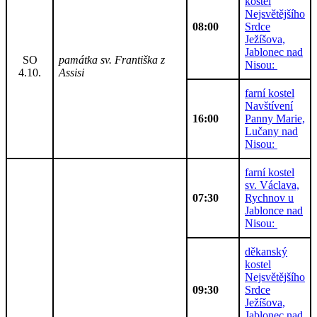
kostel
Nejsvětějšího
08:00
Srdce
Ježíšova,
Jablonec nad
SO
památka sv. Františka z
Nisou:
4.10.
Assisi
farní kostel
Navštívení
16:00
Panny Marie,
Lučany nad
Nisou:
farní kostel
sv. Václava,
07:30
Rychnov u
Jablonce nad
Nisou:
děkanský
kostel
Nejsvětějšího
09:30
Srdce
Ježíšova,
Jablonec nad