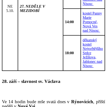
Nisou:
NE
27. NEDĚLE V
5.10.
MEZIDOBÍ
kostel Panny
Marie
14:00
Pomocné,
Nová Ves
nad Nisou:
děkanský
kostel
Nejsvětějšího
18:00
Srdce
Ježíšova,
Jablonec nad
Nisou:
2
8
.
září
–
slavnost sv. Václava
V
e 14 hodin bude mše svatá dnes v
Rýnovicích
, příští
neděli v
Nové Vsi
.