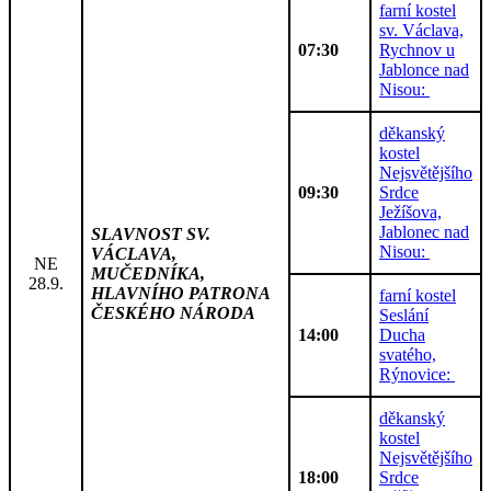
farní kostel
sv. Václava,
07:30
Rychnov u
Jablonce nad
Nisou:
děkanský
kostel
Nejsvětějšího
09:30
Srdce
Ježíšova,
Jablonec nad
SLAVNOST SV.
Nisou:
VÁCLAVA,
NE
MUČEDNÍKA,
28.9.
HLAVNÍHO PATRONA
farní kostel
ČESKÉHO NÁRODA
Seslání
14:00
Ducha
svatého,
Rýnovice:
děkanský
kostel
Nejsvětějšího
18:00
Srdce