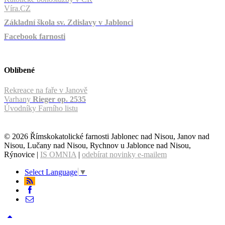
Víra.CZ
Základní škola sv. Zdislavy v Jablonci
Facebook farnosti
Oblíbené
Rekreace na faře v Janově
Varhany
Rieger op. 2535
Úvodníky Farního listu
© 2026 Římskokatolické farnosti Jablonec nad Nisou, Janov nad
Nisou, Lučany nad Nisou, Rychnov u Jablonce nad Nisou,
Rýnovice |
IS OMNIA
|
odebírat novinky e-mailem
Select Language
▼