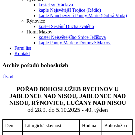
kostel sv. Václava
kaple Nejsvětější Trojice (Rádlo)
kaple Nanebevzetí Panny Marie (Dobrá Voda)
Rýnovice
kostel Seslání Ducha svatého
Horní Maxov
kostel Nejsvětějšího Srdce Ježíšova
kaple Panny Marie v Domově Maxov
Farní list
Kontakt
Archiv pořadů bohoslužeb
Úvod
POŘAD BOHOSLUŽEB RYCHNOV U
JABLONCE NAD NISOU, JABLONEC NAD
NISOU, RÝNOVICE, LUČANY NAD NISOU
od 28.9. do 5.10.2025 - 40. týden
Den
Liturgická slavnost
Hodina
Bohoslužba