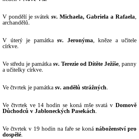
V
pondělí je svátek
sv. Michaela, Gabriela a Rafaela
,
archandělů.
V úterý je památka
sv.
Jeronýma
,
kněze
a učitele
církve
.
V
e středu je památka
sv. Terezie od Dítěte Ježíše
, panny
a učitelky církve.
Ve čtvrtek je pamá
tka
sv. andělů strážných
.
Ve čtvrtek ve 14 hodin se koná mše svatá v
Domově
Důchodců v Jabloneckých Pasekách
.
V
e čtvrtek v 19 hodin na faře se koná
náboženství pro
dospělé
.