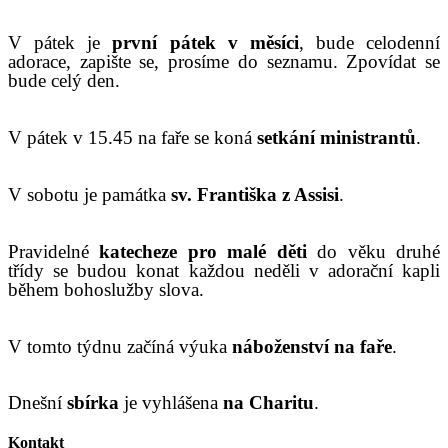
V pátek je
první pátek v měsíci
, bude celodenní
adorace, zapište se, prosíme do seznamu. Zpovídat se
bude
celý den.
V
pátek v 1
5.45
na faře se koná
setkání ministrantů
.
V
sobotu je památka
sv.
Františka z Assisi
.
P
ravidelné
katecheze pro malé děti
do věku druhé
třídy
se budou konat každou neděli
v adorační kapli
během
bohoslužby slova
.
V
tomto týdnu začíná výuka
náboženství na faře
.
Dnešní
sbírka
je
vyhlášena
na Charitu
.
Kontakt