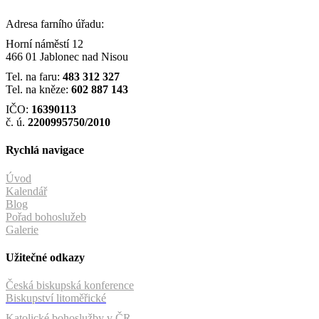
Adresa farního úřadu:
Horní náměstí 12
466 01 Jablonec nad Nisou
Tel. na faru:
483 312 327
Tel. na kněze:
602 887 143
IČO:
16390113
č. ú.
2200995750/2010
Rychlá navigace
Úvod
Kalendář
Blog
Pořad bohoslužeb
Galerie
Užitečné odkazy
Česká biskupská konference
Biskupství litoměřické
Katolické bohoslužby v ČR