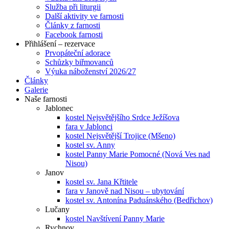
Služba při liturgii
Další aktivity ve farnosti
Články z farnosti
Facebook farnosti
Přihlášení – rezervace
Prvopáteční adorace
Schůzky biřmovanců
Výuka náboženství 2026/27
Články
Galerie
Naše farnosti
Jablonec
kostel Nejsvětějšího Srdce Ježíšova
fara v Jablonci
kostel Nejsvětější Trojice (Mšeno)
kostel sv. Anny
kostel Panny Marie Pomocné (Nová Ves nad
Nisou)
Janov
kostel sv. Jana Křtitele
fara v Janově nad Nisou – ubytování
kostel sv. Antonína Paduánského (Bedřichov)
Lučany
kostel Navštívení Panny Marie
Rychnov