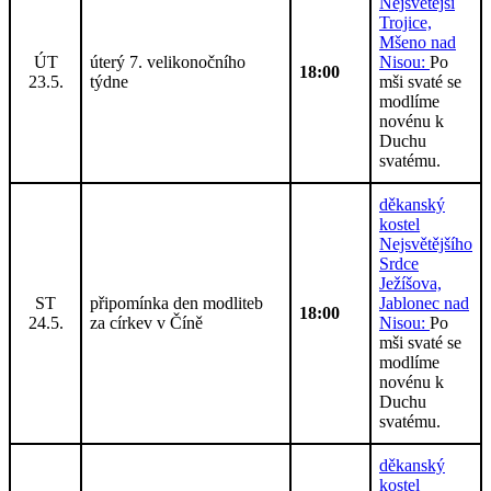
Nejsvětější
Trojice,
Mšeno nad
ÚT
úterý 7. velikonočního
Nisou:
Po
18:00
23.5.
týdne
mši svaté se
modlíme
novénu k
Duchu
svatému.
děkanský
kostel
Nejsvětějšího
Srdce
Ježíšova,
ST
připomínka den modliteb
Jablonec nad
18:00
24.5.
za církev v Číně
Nisou:
Po
mši svaté se
modlíme
novénu k
Duchu
svatému.
děkanský
kostel