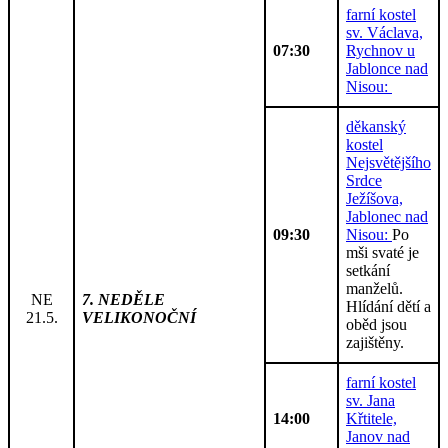
farní kostel
sv. Václava,
07:30
Rychnov u
Jablonce nad
Nisou:
děkanský
kostel
Nejsvětějšího
Srdce
Ježíšova,
Jablonec nad
09:30
Nisou:
Po
mši svaté je
setkání
manželů.
NE
7. NEDĚLE
Hlídání dětí a
21.5.
VELIKONOČNÍ
oběd jsou
zajištěny.
farní kostel
sv. Jana
14:00
Křtitele,
Janov nad