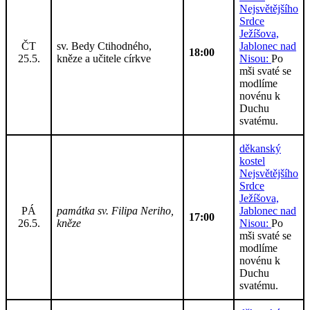
Nejsvětějšího
Srdce
Ježíšova,
ČT
sv. Bedy Ctihodného,
Jablonec nad
18:00
25.5.
kněze a učitele církve
Nisou:
Po
mši svaté se
modlíme
novénu k
Duchu
svatému.
děkanský
kostel
Nejsvětějšího
Srdce
Ježíšova,
PÁ
památka sv. Filipa Neriho,
Jablonec nad
17:00
26.5.
kněze
Nisou:
Po
mši svaté se
modlíme
novénu k
Duchu
svatému.