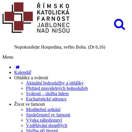
Nepokoušejte Hospodina, svého Boha. (Dt 6,16)
Menu
Kalendář
Ohlášky a svátosti
Aktuální bohoslužby a ohlášky
Přehled pravidelných bohoslužeb
Svátosti – služba lidem
Eucharistické adorace
Život ve farnosti
Modlitební setkání
Společenství ve farnosti
Výuka náboženství
Vzdělávání dospělých
Služba při liturgii