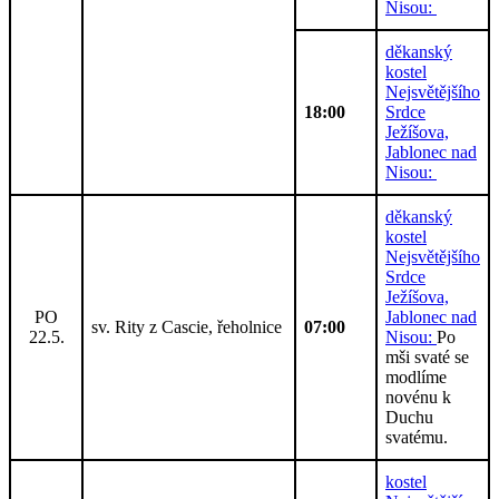
Nisou:
děkanský
kostel
Nejsvětějšího
18:00
Srdce
Ježíšova,
Jablonec nad
Nisou:
děkanský
kostel
Nejsvětějšího
Srdce
Ježíšova,
PO
Jablonec nad
sv. Rity z Cascie, řeholnice
07:00
22.5.
Nisou:
Po
mši svaté se
modlíme
novénu k
Duchu
svatému.
kostel