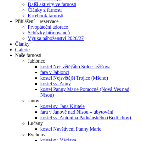
Další aktivity ve farnosti
Články z farnosti
Facebook farnosti
Přihlášení – rezervace
Prvopáteční adorace
Schůzky biřmovanců
Výuka náboženství 2026/27
Články
Galerie
Naše farnosti
Jablonec
kostel Nejsvětějšího Srdce Ježíšova
fara v Jablonci
kostel Nejsvětější Trojice (Mšeno)
kostel sv. Anny
kostel Panny Marie Pomocné (Nová Ves nad
Nisou)
Janov
kostel sv. Jana Křtitele
fara v Janově nad Nisou – ubytování
kostel sv. Antonína Paduánského (Bedřichov)
Lučany
kostel Navštívení Panny Marie
Rychnov
kostel sv. Václava