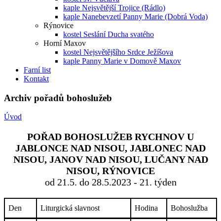
kaple Nejsvětější Trojice (Rádlo)
kaple Nanebevzetí Panny Marie (Dobrá Voda)
Rýnovice
kostel Seslání Ducha svatého
Horní Maxov
kostel Nejsvětějšího Srdce Ježíšova
kaple Panny Marie v Domově Maxov
Farní list
Kontakt
Archiv pořadů bohoslužeb
Úvod
POŘAD BOHOSLUŽEB RYCHNOV U
JABLONCE NAD NISOU, JABLONEC NAD
NISOU, JANOV NAD NISOU, LUČANY NAD
NISOU, RÝNOVICE
od 21.5. do 28.5.2023 - 21. týden
Den
Liturgická slavnost
Hodina
Bohoslužba