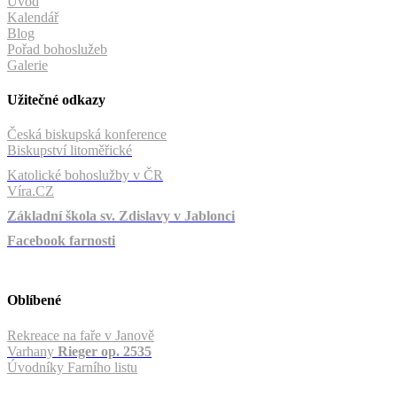
Úvod
Kalendář
Blog
Pořad bohoslužeb
Galerie
Užitečné odkazy
Česká biskupská konference
Biskupství litoměřické
Katolické bohoslužby v ČR
Víra.CZ
Základní škola sv. Zdislavy v Jablonci
Facebook farnosti
Oblíbené
Rekreace na faře v Janově
Varhany
Rieger op. 2535
Úvodníky Farního listu