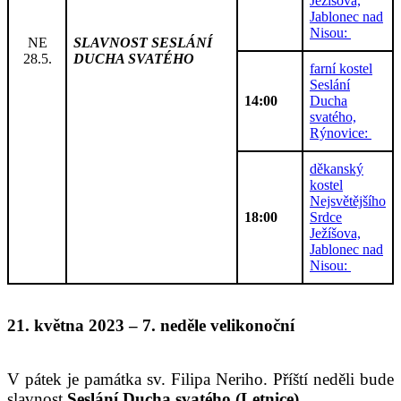
Ježíšova,
Jablonec nad
Nisou:
NE
SLAVNOST SESLÁNÍ
28.5.
DUCHA SVATÉHO
farní kostel
Seslání
14:00
Ducha
svatého,
Rýnovice:
děkanský
kostel
Nejsvětějšího
18:00
Srdce
Ježíšova,
Jablonec nad
Nisou:
21. května 2023 – 7. neděle velikonoční
V pátek je památka sv. Filipa Neriho. Příští neděli bude
slavnost
Seslání Ducha svatého
(Letnice).