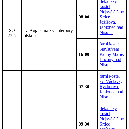
děkanský
kostel
Nejsvětějšího
08:00
Srdce
Ježíšova,
Jablonec nad
SO
sv. Augustina z Canterbury,
Nisou:
27.5.
biskupa
farní kostel
Navštívení
16:00
Panny Marie,
Lučany nad
Nisou:
farní kostel
sv. Václava,
07:30
Rychnov u
Jablonce nad
Nisou:
děkanský
kostel
Nejsvětějšího
09:30
Srdce