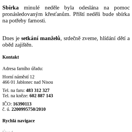
Sbírka
minulé neděle byla odeslána na pomoc
pronásledovaným křesťanům. Příští neděli bude sbírka
na potřeby farnosti.
Dnes je
setkání manželů
, srdečně zveme, hlídání dětí a
oběd zajištěn.
Kontakt
Adresa farního úřadu:
Horní náměstí 12
466 01 Jablonec nad Nisou
Tel. na faru:
483 312 327
Tel. na kněze:
602 887 143
IČO:
16390113
č. ú.
2200995750/2010
Rychlá navigace