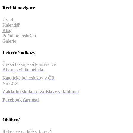
Rychlá navigace
Úvod
Kalendář
Blog
Pořad bohoslužeb
Galerie
Užitečné odkazy
Česká biskupská konference
Biskupství litoměřické
Katolické bohoslužby v ČR
Víra.CZ
Základní škola sv. Zdislavy v Jablonci
Facebook farnosti
Oblíbené
Rekreace na faře v Janově