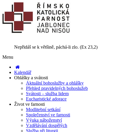
Nepřidáš se k většině, páchá-li zlo. (Ex 23,2)
Menu
Kalendář
Ohlášky a svátosti
Aktuální bohoslužby a ohlášky
Přehled pravidelných bohoslužeb
Svátosti – služba lidem
Eucharistické adorace
Život ve farnosti
Modlitební setkání
Společenství ve farnosti
Výuka náboženství
Vzdělávání dospělých
Služba při liturgii