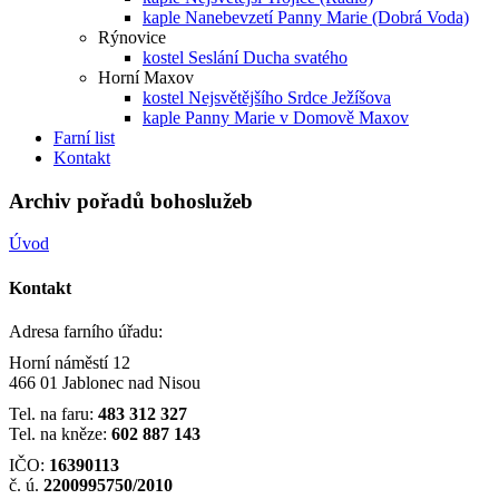
kaple Nanebevzetí Panny Marie (Dobrá Voda)
Rýnovice
kostel Seslání Ducha svatého
Horní Maxov
kostel Nejsvětějšího Srdce Ježíšova
kaple Panny Marie v Domově Maxov
Farní list
Kontakt
Archiv pořadů bohoslužeb
Úvod
Kontakt
Adresa farního úřadu:
Horní náměstí 12
466 01 Jablonec nad Nisou
Tel. na faru:
483 312 327
Tel. na kněze:
602 887 143
IČO:
16390113
č. ú.
2200995750/2010