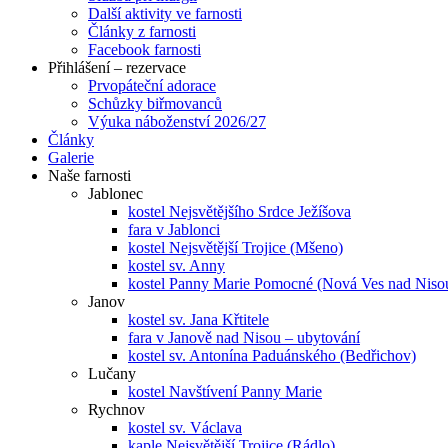
Další aktivity ve farnosti
Články z farnosti
Facebook farnosti
Přihlášení – rezervace
Prvopáteční adorace
Schůzky biřmovanců
Výuka náboženství 2026/27
Články
Galerie
Naše farnosti
Jablonec
kostel Nejsvětějšího Srdce Ježíšova
fara v Jablonci
kostel Nejsvětější Trojice (Mšeno)
kostel sv. Anny
kostel Panny Marie Pomocné (Nová Ves nad Niso
Janov
kostel sv. Jana Křtitele
fara v Janově nad Nisou – ubytování
kostel sv. Antonína Paduánského (Bedřichov)
Lučany
kostel Navštívení Panny Marie
Rychnov
kostel sv. Václava
kaple Nejsvětější Trojice (Rádlo)