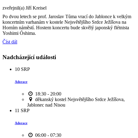
zveřejnil(a) Jiří Kreisel
Po dvou letech se prof. Jaroslav Tůma vrací do Jablonce k velkým
koncertním varhanám v kostele Nejsvětějšího Srdce Ježíšova na
Horním náměstí. Hostem koncertu bude skvělý japonský flétnista
Yoshimi Óshima.
Číst dál
Nadcházející události
10
SRP
Adorace
18:30 - 20:00
děkanský kostel Nejsvětějšího Srdce Ježíšova,
Jablonec nad Nisou
11
SRP
Adorace
06:00 - 07:30