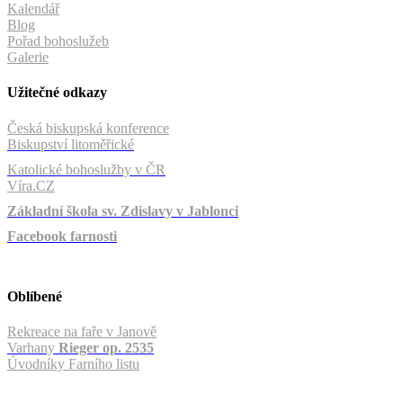
Kalendář
Blog
Pořad bohoslužeb
Galerie
Užitečné odkazy
Česká biskupská konference
Biskupství litoměřické
Katolické bohoslužby v ČR
Víra.CZ
Základní škola sv. Zdislavy v Jablonci
Facebook farnosti
Oblíbené
Rekreace na faře v Janově
Varhany
Rieger op. 2535
Úvodníky Farního listu