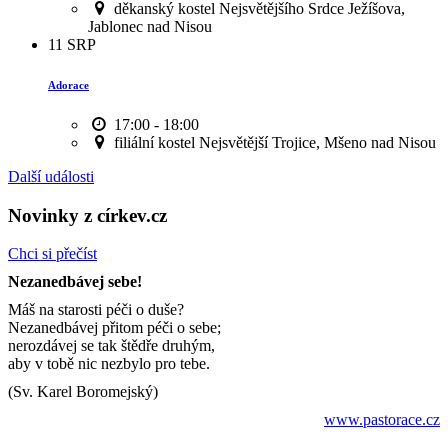
děkanský kostel Nejsvětějšího Srdce Ježíšova,
Jablonec nad Nisou
11
SRP
Adorace
17:00 - 18:00
filiální kostel Nejsvětější Trojice, Mšeno nad Nisou
Další události
Novinky z církev.cz
Chci si přečíst
Nezanedbávej sebe!
Máš na starosti péči o duše?
Nezanedbávej přitom péči o sebe;
nerozdávej se tak štědře druhým,
aby v tobě nic nezbylo pro tebe.
(Sv. Karel Boromejský)
www.pastorace.cz