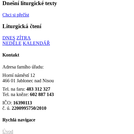
Dnešní liturgické texty
Chci si přečíst
Liturgická čtení
DNES
ZÍTRA
NEDĚLE
KALENDÁŘ
Kontakt
Adresa farního úřadu:
Horní náměstí 12
466 01 Jablonec nad Nisou
Tel. na faru:
483 312 327
Tel. na kněze:
602 887 143
IČO:
16390113
č. ú.
2200995750/2010
Rychlá navigace
Úvod