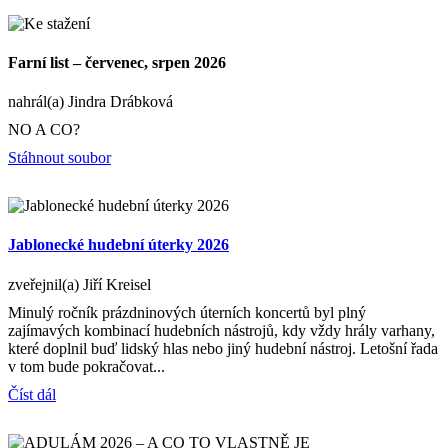
Farní list – červenec, srpen 2026
nahrál(a) Jindra Drábková
NO A CO?
Stáhnout soubor
Jablonecké hudební úterky 2026
zveřejnil(a) Jiří Kreisel
Minulý ročník prázdninových úterních koncertů byl plný
zajímavých kombinací hudebních nástrojů, kdy vždy hrály varhany,
které doplnil buď lidský hlas nebo jiný hudební nástroj. Letošní řada
v tom bude pokračovat...
Číst dál