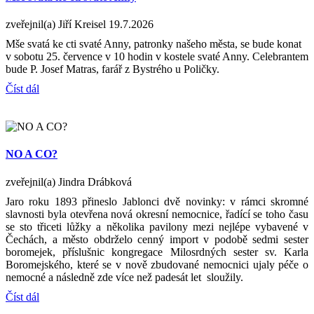
zveřejnil(a) Jiří Kreisel
19.7.2026
Mše svatá ke cti svaté Anny, patronky našeho města, se bude konat
v sobotu 25. července v 10 hodin v kostele svaté Anny. Celebrantem
bude P. Josef Matras, farář z Bystrého u Poličky.
Číst dál
NO A CO?
zveřejnil(a) Jindra Drábková
Jaro roku 1893 přineslo Jablonci dvě novinky: v rámci skromné
slavnosti byla otevřena nová okresní nemocnice, řadící se toho času
se sto třiceti lůžky a několika pavilony mezi nejlépe vybavené v
Čechách, a město obdrželo cenný import v podobě sedmi sester
boromejek, příslušnic kongregace Milosrdných sester sv. Karla
Boromejského, které se v nově zbudované nemocnici ujaly péče o
nemocné a následně zde více než padesát let sloužily.
Číst dál