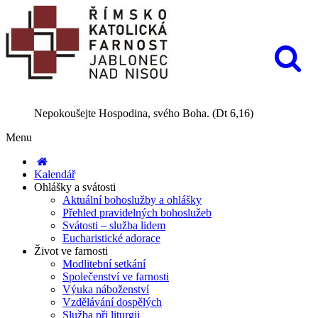
Nepokoušejte Hospodina, svého Boha. (Dt 6,16)
Menu
Kalendář
Ohlášky a svátosti
Aktuální bohoslužby a ohlášky
Přehled pravidelných bohoslužeb
Svátosti – služba lidem
Eucharistické adorace
Život ve farnosti
Modlitební setkání
Společenství ve farnosti
Výuka náboženství
Vzdělávání dospělých
Služba při liturgii