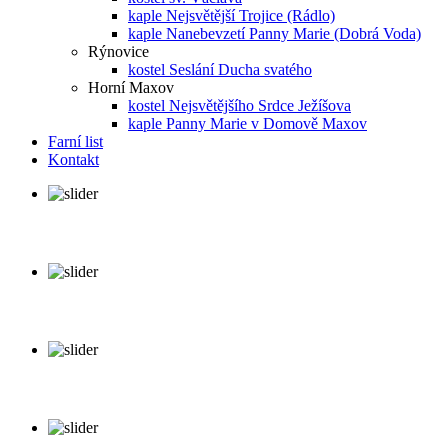
kaple Nejsvětější Trojice (Rádlo)
kaple Nanebevzetí Panny Marie (Dobrá Voda)
Rýnovice
kostel Seslání Ducha svatého
Horní Maxov
kostel Nejsvětějšího Srdce Ježíšova
kaple Panny Marie v Domově Maxov
Farní list
Kontakt