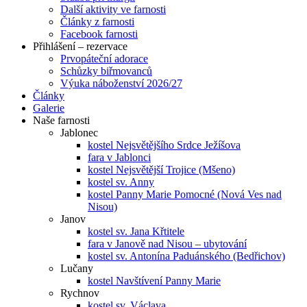
Další aktivity ve farnosti
Články z farnosti
Facebook farnosti
Přihlášení – rezervace
Prvopáteční adorace
Schůzky biřmovanců
Výuka náboženství 2026/27
Články
Galerie
Naše farnosti
Jablonec
kostel Nejsvětějšího Srdce Ježíšova
fara v Jablonci
kostel Nejsvětější Trojice (Mšeno)
kostel sv. Anny
kostel Panny Marie Pomocné (Nová Ves nad
Nisou)
Janov
kostel sv. Jana Křtitele
fara v Janově nad Nisou – ubytování
kostel sv. Antonína Paduánského (Bedřichov)
Lučany
kostel Navštívení Panny Marie
Rychnov
kostel sv. Václava