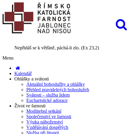
Nepřidáš se k většině, páchá-li zlo. (Ex 23,2)
Menu
Kalendář
Ohlášky a svátosti
Aktuální bohoslužby a ohlášky
Přehled pravidelných bohoslužeb
Svátosti – služba lidem
Eucharistické adorace
Život ve farnosti
Modlitební setkání
Společenství ve farnosti
Výuka náboženství
Vzdělávání dospělých
Služba při liturgii