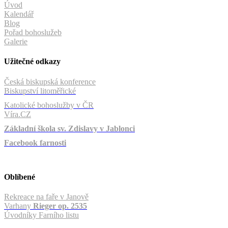
Úvod
Kalendář
Blog
Pořad bohoslužeb
Galerie
Užitečné odkazy
Česká biskupská konference
Biskupství litoměřické
Katolické bohoslužby v ČR
Víra.CZ
Základní škola sv. Zdislavy v Jablonci
Facebook farnosti
Oblíbené
Rekreace na faře v Janově
Varhany
Rieger op. 2535
Úvodníky Farního listu