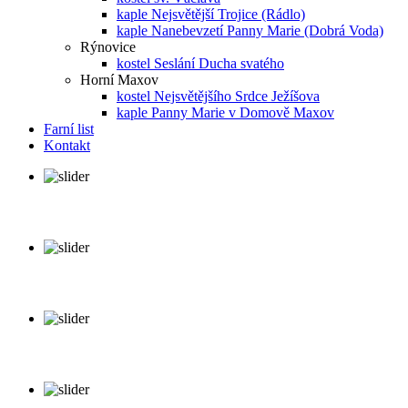
kaple Nejsvětější Trojice (Rádlo)
kaple Nanebevzetí Panny Marie (Dobrá Voda)
Rýnovice
kostel Seslání Ducha svatého
Horní Maxov
kostel Nejsvětějšího Srdce Ježíšova
kaple Panny Marie v Domově Maxov
Farní list
Kontakt