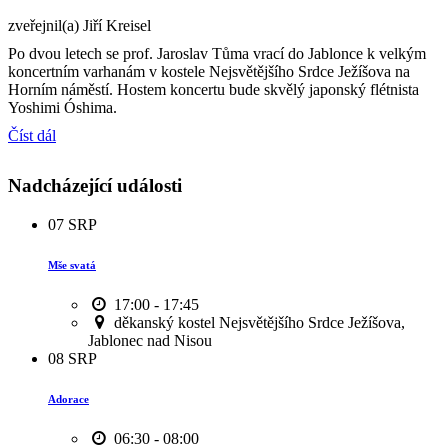
zveřejnil(a) Jiří Kreisel
Po dvou letech se prof. Jaroslav Tůma vrací do Jablonce k velkým
koncertním varhanám v kostele Nejsvětějšího Srdce Ježíšova na
Horním náměstí. Hostem koncertu bude skvělý japonský flétnista
Yoshimi Óshima.
Číst dál
Nadcházející události
07
SRP
Mše svatá
17:00 - 17:45
děkanský kostel Nejsvětějšího Srdce Ježíšova,
Jablonec nad Nisou
08
SRP
Adorace
06:30 - 08:00