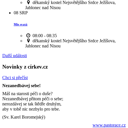
děkanský kostel Nejsvětějšího Srdce Ježíšova,
Jablonec nad Nisou
08
SRP
Mše svatá
08:00 - 08:35
děkanský kostel Nejsvětějšího Srdce Ježíšova,
Jablonec nad Nisou
Další události
Novinky z církev.cz
Chci si přečíst
Nezanedbávej sebe!
Máš na starosti péči o duše?
Nezanedbávej přitom péči o sebe;
nerozdávej se tak štědře druhým,
aby v tobě nic nezbylo pro tebe.
(Sv. Karel Boromejský)
www.pastorace.cz