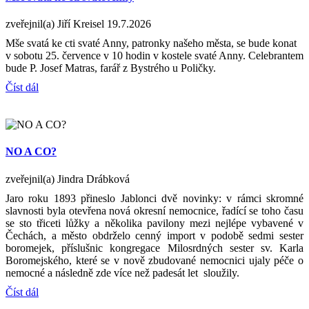
zveřejnil(a) Jiří Kreisel
19.7.2026
Mše svatá ke cti svaté Anny, patronky našeho města, se bude konat
v sobotu 25. července v 10 hodin v kostele svaté Anny. Celebrantem
bude P. Josef Matras, farář z Bystrého u Poličky.
Číst dál
NO A CO?
zveřejnil(a) Jindra Drábková
Jaro roku 1893 přineslo Jablonci dvě novinky: v rámci skromné
slavnosti byla otevřena nová okresní nemocnice, řadící se toho času
se sto třiceti lůžky a několika pavilony mezi nejlépe vybavené v
Čechách, a město obdrželo cenný import v podobě sedmi sester
boromejek, příslušnic kongregace Milosrdných sester sv. Karla
Boromejského, které se v nově zbudované nemocnici ujaly péče o
nemocné a následně zde více než padesát let sloužily.
Číst dál