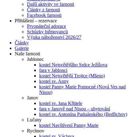
Další aktivity ve farnosti
Články z farnosti
Facebook farnosti
Přihlášení – rezervace
Prvopáteční adorace
Schůzky biřmovanců
Výuka náboženství 2026/27
Články
Galerie
Naše farnosti
Jablonec
kostel Nejsvětějšího Srdce Ježíšova
fara v Jablonci
kostel Nejsvětější Trojice (Mšeno)
kostel sv. Anny
kostel Panny Marie Pomocné (Nová Ves nad
Nisou)
Janov
kostel sv. Jana Křtitele
fara v Janově nad Nisou – ubytování
kostel sv. Antonína Paduánského (Bedřichov)
Lučany
kostel Navštívení Panny Marie
Rychnov
kostel sv. Václava