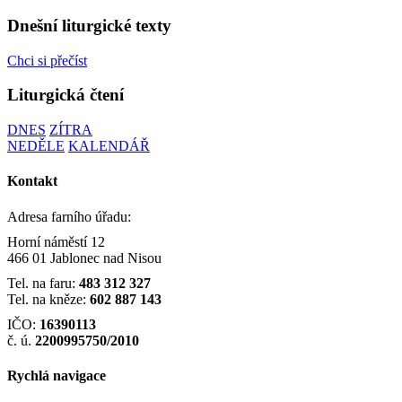
Dnešní liturgické texty
Chci si přečíst
Liturgická čtení
DNES
ZÍTRA
NEDĚLE
KALENDÁŘ
Kontakt
Adresa farního úřadu:
Horní náměstí 12
466 01 Jablonec nad Nisou
Tel. na faru:
483 312 327
Tel. na kněze:
602 887 143
IČO:
16390113
č. ú.
2200995750/2010
Rychlá navigace