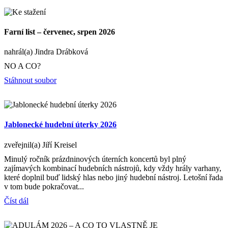
Farní list – červenec, srpen 2026
nahrál(a) Jindra Drábková
NO A CO?
Stáhnout soubor
Jablonecké hudební úterky 2026
zveřejnil(a) Jiří Kreisel
Minulý ročník prázdninových úterních koncertů byl plný
zajímavých kombinací hudebních nástrojů, kdy vždy hrály varhany,
které doplnil buď lidský hlas nebo jiný hudební nástroj. Letošní řada
v tom bude pokračovat...
Číst dál