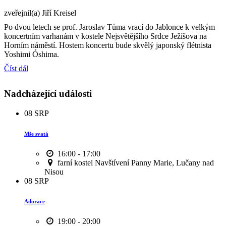
zveřejnil(a) Jiří Kreisel
Po dvou letech se prof. Jaroslav Tůma vrací do Jablonce k velkým
koncertním varhanám v kostele Nejsvětějšího Srdce Ježíšova na
Horním náměstí. Hostem koncertu bude skvělý japonský flétnista
Yoshimi Óshima.
Číst dál
Nadcházející události
08
SRP
Mše svatá
16:00 - 17:00
farní kostel Navštívení Panny Marie, Lučany nad
Nisou
08
SRP
Adorace
19:00 - 20:00