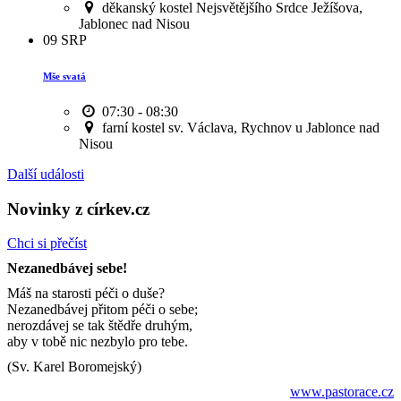
děkanský kostel Nejsvětějšího Srdce Ježíšova,
Jablonec nad Nisou
09
SRP
Mše svatá
07:30 - 08:30
farní kostel sv. Václava, Rychnov u Jablonce nad
Nisou
Další události
Novinky z církev.cz
Chci si přečíst
Nezanedbávej sebe!
Máš na starosti péči o duše?
Nezanedbávej přitom péči o sebe;
nerozdávej se tak štědře druhým,
aby v tobě nic nezbylo pro tebe.
(Sv. Karel Boromejský)
www.pastorace.cz