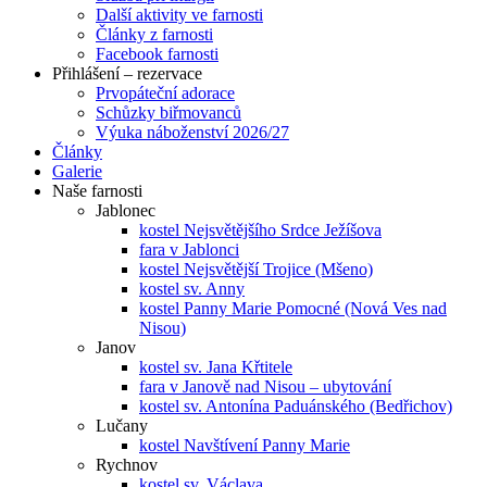
Další aktivity ve farnosti
Články z farnosti
Facebook farnosti
Přihlášení – rezervace
Prvopáteční adorace
Schůzky biřmovanců
Výuka náboženství 2026/27
Články
Galerie
Naše farnosti
Jablonec
kostel Nejsvětějšího Srdce Ježíšova
fara v Jablonci
kostel Nejsvětější Trojice (Mšeno)
kostel sv. Anny
kostel Panny Marie Pomocné (Nová Ves nad
Nisou)
Janov
kostel sv. Jana Křtitele
fara v Janově nad Nisou – ubytování
kostel sv. Antonína Paduánského (Bedřichov)
Lučany
kostel Navštívení Panny Marie
Rychnov
kostel sv. Václava