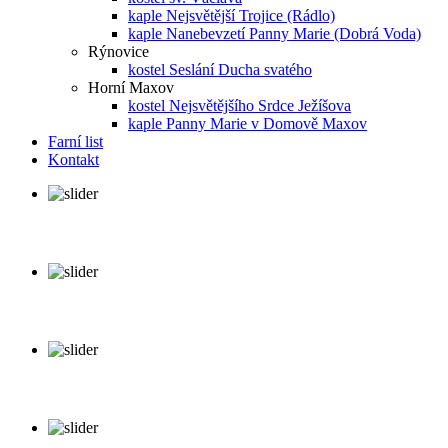
kaple Nejsvětější Trojice (Rádlo)
kaple Nanebevzetí Panny Marie (Dobrá Voda)
Rýnovice
kostel Seslání Ducha svatého
Horní Maxov
kostel Nejsvětějšího Srdce Ježíšova
kaple Panny Marie v Domově Maxov
Farní list
Kontakt