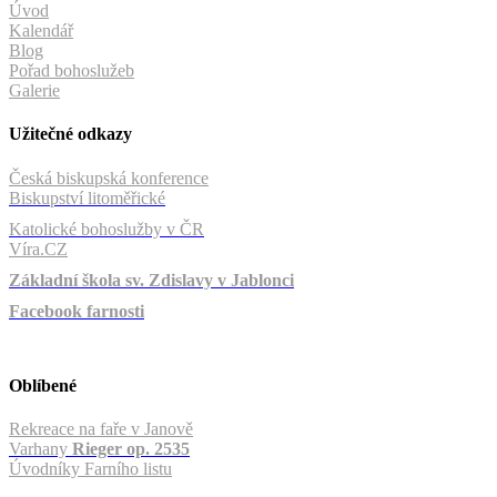
Úvod
Kalendář
Blog
Pořad bohoslužeb
Galerie
Užitečné odkazy
Česká biskupská konference
Biskupství litoměřické
Katolické bohoslužby v ČR
Víra.CZ
Základní škola sv. Zdislavy v Jablonci
Facebook farnosti
Oblíbené
Rekreace na faře v Janově
Varhany
Rieger op. 2535
Úvodníky Farního listu