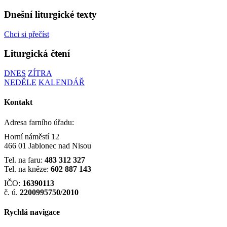
Dnešní liturgické texty
Chci si přečíst
Liturgická čtení
DNES
ZÍTRA
NEDĚLE
KALENDÁŘ
Kontakt
Adresa farního úřadu:
Horní náměstí 12
466 01 Jablonec nad Nisou
Tel. na faru:
483 312 327
Tel. na kněze:
602 887 143
IČO:
16390113
č. ú.
2200995750/2010
Rychlá navigace