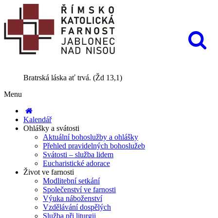
Bratrská láska ať trvá. (Žd 13,1)
Menu
Kalendář
Ohlášky a svátosti
Aktuální bohoslužby a ohlášky
Přehled pravidelných bohoslužeb
Svátosti – služba lidem
Eucharistické adorace
Život ve farnosti
Modlitební setkání
Společenství ve farnosti
Výuka náboženství
Vzdělávání dospělých
Služba při liturgii