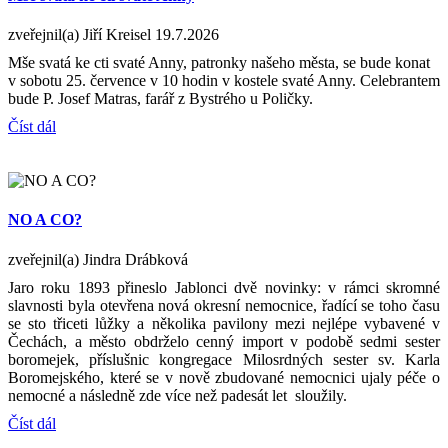
zveřejnil(a) Jiří Kreisel
19.7.2026
Mše svatá ke cti svaté Anny, patronky našeho města, se bude konat
v sobotu 25. července v 10 hodin v kostele svaté Anny. Celebrantem
bude P. Josef Matras, farář z Bystrého u Poličky.
Číst dál
NO A CO?
zveřejnil(a) Jindra Drábková
Jaro roku 1893 přineslo Jablonci dvě novinky: v rámci skromné
slavnosti byla otevřena nová okresní nemocnice, řadící se toho času
se sto třiceti lůžky a několika pavilony mezi nejlépe vybavené v
Čechách, a město obdrželo cenný import v podobě sedmi sester
boromejek, příslušnic kongregace Milosrdných sester sv. Karla
Boromejského, které se v nově zbudované nemocnici ujaly péče o
nemocné a následně zde více než padesát let sloužily.
Číst dál