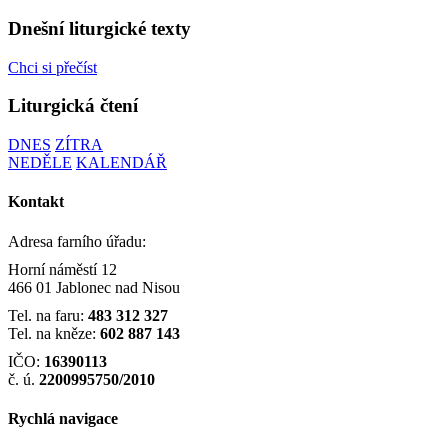
Dnešní liturgické texty
Chci si přečíst
Liturgická čtení
DNES
ZÍTRA
NEDĚLE
KALENDÁŘ
Kontakt
Adresa farního úřadu:
Horní náměstí 12
466 01 Jablonec nad Nisou
Tel. na faru:
483 312 327
Tel. na kněze:
602 887 143
IČO:
16390113
č. ú.
2200995750/2010
Rychlá navigace