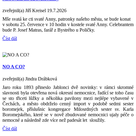
zveřejnil(a) Jiří Kreisel
19.7.2026
Mše svatá ke cti svaté Anny, patronky našeho města, se bude konat
v sobotu 25. července v 10 hodin v kostele svaté Anny. Celebrantem
bude P. Josef Matras, farář z Bystrého u Poličky.
Číst dál
NO A CO?
zveřejnil(a) Jindra Drábková
Jaro roku 1893 přineslo Jablonci dvě novinky: v rámci skromné
slavnosti byla otevřena nová okresní nemocnice, řadící se toho času
se sto třiceti lůžky a několika pavilony mezi nejlépe vybavené v
Čechách, a město obdrželo cenný import v podobě sedmi sester
boromejek, příslušnic kongregace Milosrdných sester sv. Karla
Boromejského, které se v nově zbudované nemocnici ujaly péče o
nemocné a následně zde více než padesát let sloužily.
Číst dál