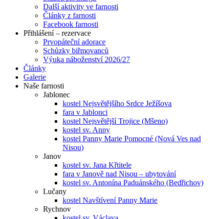
Další aktivity ve farnosti
Články z farnosti
Facebook farnosti
Přihlášení – rezervace
Prvopáteční adorace
Schůzky biřmovanců
Výuka náboženství 2026/27
Články
Galerie
Naše farnosti
Jablonec
kostel Nejsvětějšího Srdce Ježíšova
fara v Jablonci
kostel Nejsvětější Trojice (Mšeno)
kostel sv. Anny
kostel Panny Marie Pomocné (Nová Ves nad
Nisou)
Janov
kostel sv. Jana Křtitele
fara v Janově nad Nisou – ubytování
kostel sv. Antonína Paduánského (Bedřichov)
Lučany
kostel Navštívení Panny Marie
Rychnov
kostel sv. Václava