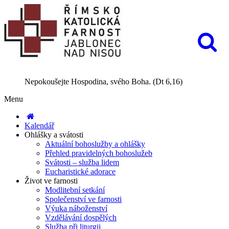
Nepokoušejte Hospodina, svého Boha. (Dt 6,16)
Menu
Kalendář
Ohlášky a svátosti
Aktuální bohoslužby a ohlášky
Přehled pravidelných bohoslužeb
Svátosti – služba lidem
Eucharistické adorace
Život ve farnosti
Modlitební setkání
Společenství ve farnosti
Výuka náboženství
Vzdělávání dospělých
Služba při liturgii