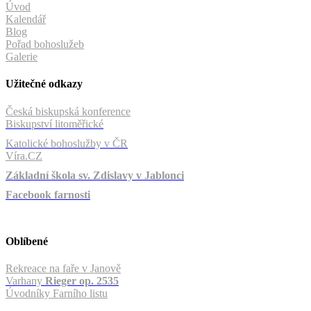
Úvod
Kalendář
Blog
Pořad bohoslužeb
Galerie
Užitečné odkazy
Česká biskupská konference
Biskupství litoměřické
Katolické bohoslužby v ČR
Víra.CZ
Základní škola sv. Zdislavy v Jablonci
Facebook farnosti
Oblíbené
Rekreace na faře v Janově
Varhany
Rieger op. 2535
Úvodníky Farního listu