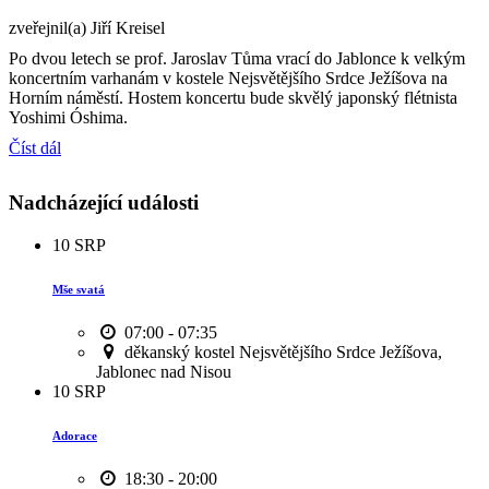
zveřejnil(a) Jiří Kreisel
Po dvou letech se prof. Jaroslav Tůma vrací do Jablonce k velkým
koncertním varhanám v kostele Nejsvětějšího Srdce Ježíšova na
Horním náměstí. Hostem koncertu bude skvělý japonský flétnista
Yoshimi Óshima.
Číst dál
Nadcházející události
10
SRP
Mše svatá
07:00 - 07:35
děkanský kostel Nejsvětějšího Srdce Ježíšova,
Jablonec nad Nisou
10
SRP
Adorace
18:30 - 20:00