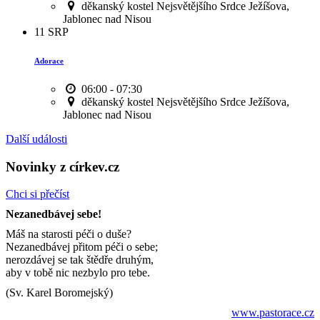
děkanský kostel Nejsvětějšího Srdce Ježíšova,
Jablonec nad Nisou
11
SRP
Adorace
06:00 - 07:30
děkanský kostel Nejsvětějšího Srdce Ježíšova,
Jablonec nad Nisou
Další události
Novinky z církev.cz
Chci si přečíst
Nezanedbávej sebe!
Máš na starosti péči o duše?
Nezanedbávej přitom péči o sebe;
nerozdávej se tak štědře druhým,
aby v tobě nic nezbylo pro tebe.
(Sv. Karel Boromejský)
www.pastorace.cz