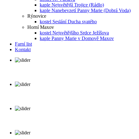
kaple Nejsvětější Trojice (Rádlo)
kaple Nanebevzetí Panny Marie (Dobrá Voda)
Rýnovice
kostel Seslání Ducha svatého
Horní Maxov
kostel Nejsvětějšího Srdce Ježíšova
kaple Panny Marie v Domově Maxov
Farní list
Kontakt