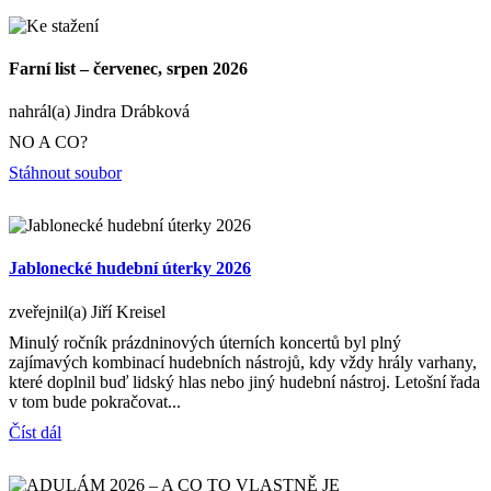
Farní list – červenec, srpen 2026
nahrál(a) Jindra Drábková
NO A CO?
Stáhnout soubor
Jablonecké hudební úterky 2026
zveřejnil(a) Jiří Kreisel
Minulý ročník prázdninových úterních koncertů byl plný
zajímavých kombinací hudebních nástrojů, kdy vždy hrály varhany,
které doplnil buď lidský hlas nebo jiný hudební nástroj. Letošní řada
v tom bude pokračovat...
Číst dál