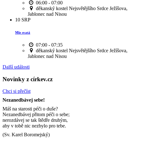
06:00 - 07:00
děkanský kostel Nejsvětějšího Srdce Ježíšova,
Jablonec nad Nisou
10
SRP
Mše svatá
07:00 - 07:35
děkanský kostel Nejsvětějšího Srdce Ježíšova,
Jablonec nad Nisou
Další události
Novinky z církev.cz
Chci si přečíst
Nezanedbávej sebe!
Máš na starosti péči o duše?
Nezanedbávej přitom péči o sebe;
nerozdávej se tak štědře druhým,
aby v tobě nic nezbylo pro tebe.
(Sv. Karel Boromejský)