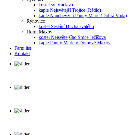
kostel sv. Václava
kaple Nejsvětější Trojice (Rádlo)
kaple Nanebevzetí Panny Marie (Dobrá Voda)
Rýnovice
kostel Seslání Ducha svatého
Horní Maxov
kostel Nejsvětějšího Srdce Ježíšova
kaple Panny Marie v Domově Maxov
Farní list
Kontakt