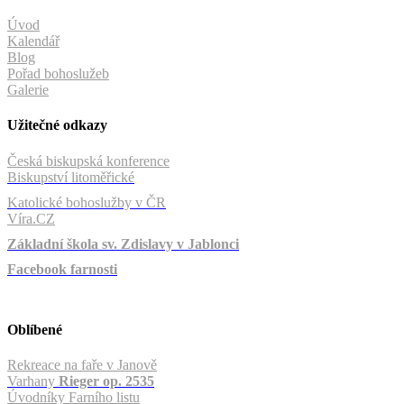
Úvod
Kalendář
Blog
Pořad bohoslužeb
Galerie
Užitečné odkazy
Česká biskupská konference
Biskupství litoměřické
Katolické bohoslužby v ČR
Víra.CZ
Základní škola sv. Zdislavy v Jablonci
Facebook farnosti
Oblíbené
Rekreace na faře v Janově
Varhany
Rieger op. 2535
Úvodníky Farního listu