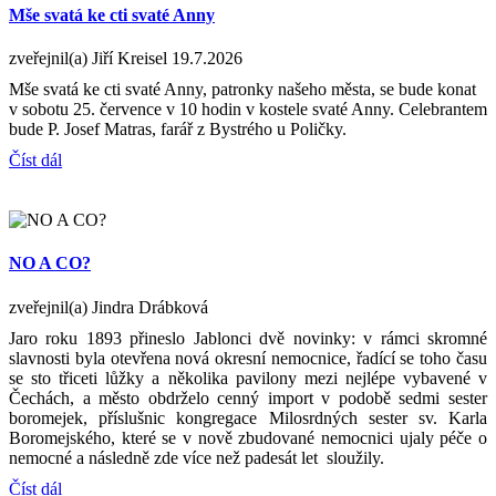
Mše svatá ke cti svaté Anny
zveřejnil(a) Jiří Kreisel
19.7.2026
Mše svatá ke cti svaté Anny, patronky našeho města, se bude konat
v sobotu 25. července v 10 hodin v kostele svaté Anny. Celebrantem
bude P. Josef Matras, farář z Bystrého u Poličky.
Číst dál
NO A CO?
zveřejnil(a) Jindra Drábková
Jaro roku 1893 přineslo Jablonci dvě novinky: v rámci skromné
slavnosti byla otevřena nová okresní nemocnice, řadící se toho času
se sto třiceti lůžky a několika pavilony mezi nejlépe vybavené v
Čechách, a město obdrželo cenný import v podobě sedmi sester
boromejek, příslušnic kongregace Milosrdných sester sv. Karla
Boromejského, které se v nově zbudované nemocnici ujaly péče o
nemocné a následně zde více než padesát let sloužily.
Číst dál