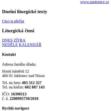
www.pastorace.cz
Dnešní liturgické texty
Chci si přečíst
Liturgická čtení
DNES
ZÍTRA
NEDĚLE
KALENDÁŘ
Kontakt
Adresa farního úřadu:
Horní náměstí 12
466 01 Jablonec nad Nisou
Tel. na faru:
483 312 327
Tel. na kněze:
602 887 143
IČO:
16390113
č. ú.
2200995750/2010
Rychlá navigace