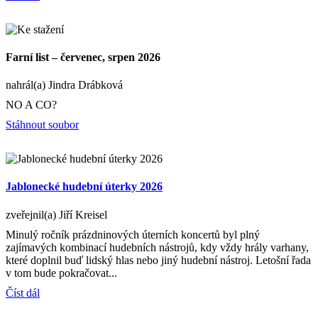
Farní list – červenec, srpen 2026
nahrál(a) Jindra Drábková
NO A CO?
Stáhnout soubor
Jablonecké hudební úterky 2026
zveřejnil(a) Jiří Kreisel
Minulý ročník prázdninových úterních koncertů byl plný
zajímavých kombinací hudebních nástrojů, kdy vždy hrály varhany,
které doplnil buď lidský hlas nebo jiný hudební nástroj. Letošní řada
v tom bude pokračovat...
Číst dál