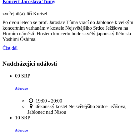
Koncert Jaroslava Tůmy
zveřejnil(a) Jiří Kreisel
Po dvou letech se prof. Jaroslav Tůma vrací do Jablonce k velkým
koncertním varhanám v kostele Nejsvětějšího Srdce Ježíšova na
Horním náměstí. Hostem koncertu bude skvělý japonský flétnista
Yoshimi Óshima.
Číst dál
Nadcházející události
09
SRP
Adorace
19:00 - 20:00
děkanský kostel Nejsvětějšího Srdce Ježíšova,
Jablonec nad Nisou
10
SRP
Adorace