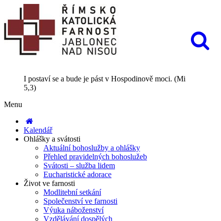
I postaví se a bude je pást v Hospodinově moci. (Mi
5,3)
Menu
Kalendář
Ohlášky a svátosti
Aktuální bohoslužby a ohlášky
Přehled pravidelných bohoslužeb
Svátosti – služba lidem
Eucharistické adorace
Život ve farnosti
Modlitební setkání
Společenství ve farnosti
Výuka náboženství
Vzdělávání dospělých