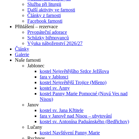
Služba při liturgii
Další aktivity ve farnosti
Články z farnosti
Facebook farnosti
Přihlášení – rezervace
Prvopáteční adorace
Schůzky biřmovanců
Výuka náboženství 2026/27
Články
Galerie
Naše farnosti
Jablonec
kostel Nejsvětějšího Srdce Ježíšova
fara v Jablonci
kostel Nejsvětější Trojice (Mšeno)
kostel sv. Anny
kostel Panny Marie Pomocné (Nová Ves nad
Nisou)
Janov
kostel sv. Jana Křtitele
fara v Janově nad Nisou – ubytování
kostel sv. Antonína Paduánského (Bedřichov)
Lučany
kostel Navštívení Panny Marie
Rychnov