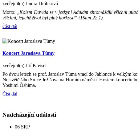
zveřejnil(a) Jindra Drábková
Motto:
„Kolem Davida se v jeskyni Adulám shromáždili všichni utlačo
všichni, jejichž život byl plný hořkosti“ (1Sam 22,1).
Číst dál
Koncert Jaroslava Tůmy
zveřejnil(a) Jiří Kreisel
Po dvou letech se prof. Jaroslav Tůma vrací do Jablonce k velkým k
Nejsvětějšího Srdce Ježíšova na Horním náměstí. Hostem koncertu bud
Yoshimi Óshima.
Číst dál
Nadcházející události
06
SRP