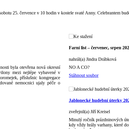
sobotu 25. července v 10 hodin v kostele svaté Anny. Celebrantem bude 
Farní list – červenec, srpen 20
nahrál(a) Jindra Drábková
nosti byla otevřena nová okresní
NO A CO?
avilony mezi nejlépe vybavené v
Stáhnout soubor
romejek, příslušnic kongregace
udované nemocnici ujaly péče o
Jablonecké hudební úterky 20
zveřejnil(a) Jiří Kreisel
Minulý ročník prázdninových úte
kdy vždy hrály varhany, které dop