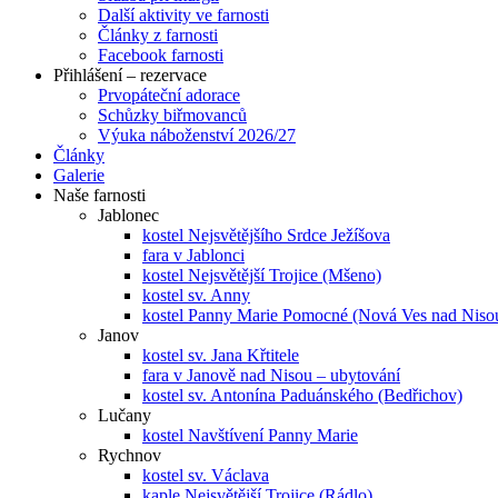
Další aktivity ve farnosti
Články z farnosti
Facebook farnosti
Přihlášení – rezervace
Prvopáteční adorace
Schůzky biřmovanců
Výuka náboženství 2026/27
Články
Galerie
Naše farnosti
Jablonec
kostel Nejsvětějšího Srdce Ježíšova
fara v Jablonci
kostel Nejsvětější Trojice (Mšeno)
kostel sv. Anny
kostel Panny Marie Pomocné (Nová Ves nad Niso
Janov
kostel sv. Jana Křtitele
fara v Janově nad Nisou – ubytování
kostel sv. Antonína Paduánského (Bedřichov)
Lučany
kostel Navštívení Panny Marie
Rychnov
kostel sv. Václava
kaple Nejsvětější Trojice (Rádlo)