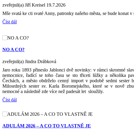
zveřejnil(a) Jiří Kreisel
19.7.2026
Mše svatá ke cti svaté Anny, patronky našeho města, se bude konat v 
Číst dál
NO A CO?
zveřejnil(a) Jindra Drábková
Jaro roku 1893 přineslo Jablonci dvě novinky: v rámci skromné slav
nemocnice, řadící se toho času se sto třiceti lůžky a několika p
Čechách, a město obdrželo cenný import v podobě sedmi sester bo
Milosrdných sester sv. Karla Boromejského, které se v nově zb
nemocné a následně zde více než padesát let sloužily.
Číst dál
ADULÁM 2026 – A CO TO VLASTNĚ JE