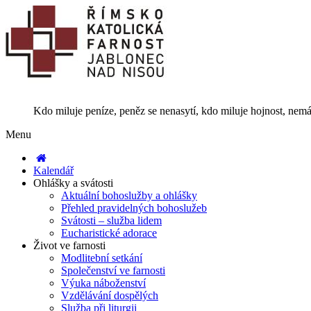
Kdo miluje peníze, peněz se nenasytí, kdo miluje hojnost, nemá
Menu
Kalendář
Ohlášky a svátosti
Aktuální bohoslužby a ohlášky
Přehled pravidelných bohoslužeb
Svátosti – služba lidem
Eucharistické adorace
Život ve farnosti
Modlitební setkání
Společenství ve farnosti
Výuka náboženství
Vzdělávání dospělých
Služba při liturgii