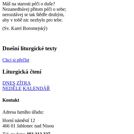
Máš na starosti péči o duše?
Nezanedbávej přitom péči o sebe;
nerozdávej se tak štědře druhým,
aby v tobě nic nezbylo pro tebe.
(Sv. Karel Boromejský)
Dnešní liturgické texty
Chci si přečíst
Liturgická čtení
DNES
ZÍTRA
NEDĚLE
KALENDÁŘ
Kontakt
Adresa farního úřadu:
Horní náměstí 12
466 01 Jablonec nad Nisou