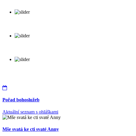
Pořad bohoslužeb
Aktuální seznam s ohláškami
Mše svatá ke cti svaté Anny