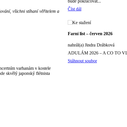
bude pokračovat...
Číst dál
vání, všichni stíhaní věřitelem a
Farní list – červen 2026
nahrál(a) Jindra Drábková
ADULÁM 2026 – A CO TO V
Stáhnout soubor
oncertním varhanám v kostele
e skvělý japonský flétnista