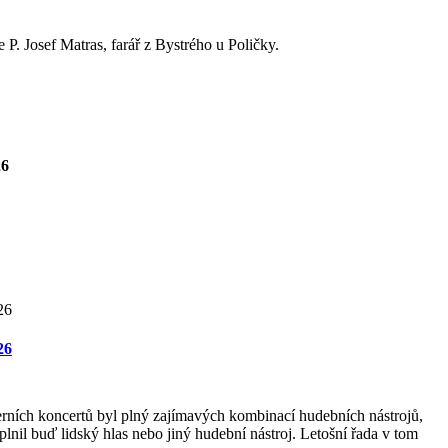
P. Josef Matras, farář z Bystrého u Poličky.
26
26
rních koncertů byl plný zajímavých kombinací hudebních nástrojů,
lnil buď lidský hlas nebo jiný hudební nástroj. Letošní řada v tom