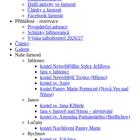
Další aktivity ve farnosti
Články z farnosti
Facebook farnosti
Přihlášení – rezervace
Prvopáteční adorace
Schůzky biřmovanců
Výuka náboženství 2026/27
Články
Galerie
Naše farnosti
Jablonec
kostel Nejsvětějšího Srdce Ježíšova
fara v Jablonci
kostel Nejsvětější Trojice (Mšeno)
kostel sv. Anny
kostel Panny Marie Pomocné (Nová Ves nad
Nisou)
Janov
kostel sv. Jana Křtitele
fara v Janově nad Nisou – ubytování
kostel sv. Antonína Paduánského (Bedřichov)
Lučany
kostel Navštívení Panny Marie
Rychnov
kostel sv. Václava