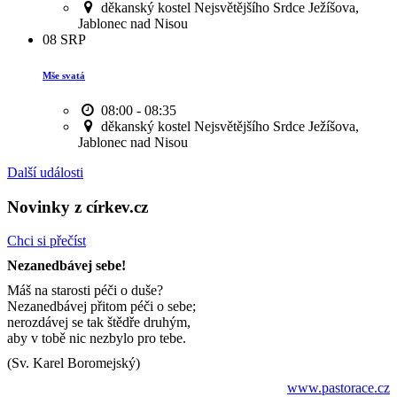
děkanský kostel Nejsvětějšího Srdce Ježíšova,
Jablonec nad Nisou
08
SRP
Mše svatá
08:00 - 08:35
děkanský kostel Nejsvětějšího Srdce Ježíšova,
Jablonec nad Nisou
Další události
Novinky z církev.cz
Chci si přečíst
Nezanedbávej sebe!
Máš na starosti péči o duše?
Nezanedbávej přitom péči o sebe;
nerozdávej se tak štědře druhým,
aby v tobě nic nezbylo pro tebe.
(Sv. Karel Boromejský)
www.pastorace.cz