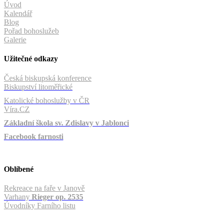
Úvod
Kalendář
Blog
Pořad bohoslužeb
Galerie
Užitečné odkazy
Česká biskupská konference
Biskupství litoměřické
Katolické bohoslužby v ČR
Víra.CZ
Základní škola sv. Zdislavy v Jablonci
Facebook farnosti
Oblíbené
Rekreace na faře v Janově
Varhany
Rieger op. 2535
Úvodníky Farního listu