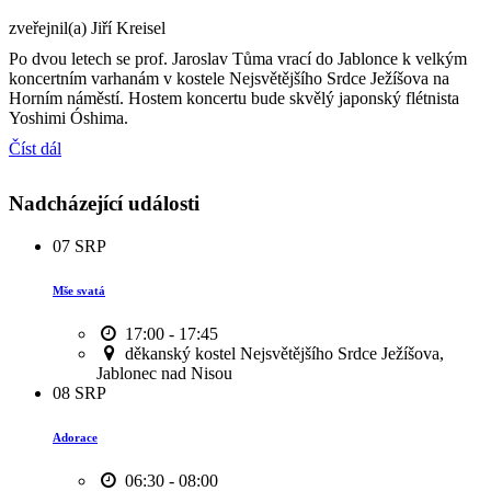
zveřejnil(a) Jiří Kreisel
Po dvou letech se prof. Jaroslav Tůma vrací do Jablonce k velkým
koncertním varhanám v kostele Nejsvětějšího Srdce Ježíšova na
Horním náměstí. Hostem koncertu bude skvělý japonský flétnista
Yoshimi Óshima.
Číst dál
Nadcházející události
07
SRP
Mše svatá
17:00 - 17:45
děkanský kostel Nejsvětějšího Srdce Ježíšova,
Jablonec nad Nisou
08
SRP
Adorace
06:30 - 08:00