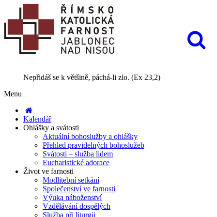
Nepřidáš se k většině, páchá-li zlo. (Ex 23,2)
Menu
Kalendář
Ohlášky a svátosti
Aktuální bohoslužby a ohlášky
Přehled pravidelných bohoslužeb
Svátosti – služba lidem
Eucharistické adorace
Život ve farnosti
Modlitební setkání
Společenství ve farnosti
Výuka náboženství
Vzdělávání dospělých
Služba při liturgii