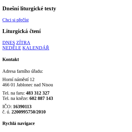
Dnešní liturgické texty
Chci si přečíst
Liturgická čtení
DNES
ZÍTRA
NEDĚLE
KALENDÁŘ
Kontakt
Adresa farního úřadu:
Horní náměstí 12
466 01 Jablonec nad Nisou
Tel. na faru:
483 312 327
Tel. na kněze:
602 887 143
IČO:
16390113
č. ú.
2200995750/2010
Rychlá navigace