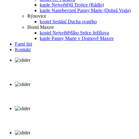
kaple Nejsvětější Trojice (Rádlo)
kaple Nanebevzetí Panny Marie (Dobrá Voda)
Rýnovice
kostel Seslání Ducha svatého
Horní Maxov
kostel Nejsvětějšího Srdce Ježíšova
kaple Panny Marie v Domově Maxov
Farní list
Kontakt