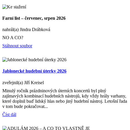
Farní list – červenec, srpen 2026
nahrál(a) Jindra Drábková
NO A CO?
Stáhnout soubor
Jablonecké hudební úterky 2026
zveřejnil(a) Jiří Kreisel
Minulý ročník prázdninových úterních koncertů byl plný
zajímavých kombinací hudebních nástrojů, kdy vždy hrály varhany,
které doplnil buď lidský hlas nebo jiný hudební nástroj. Letošní řada
v tom bude pokračovat...
Číst dál