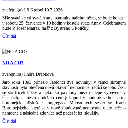
zveřejnil(a) Jiří Kreisel
19.7.2026
Mše svatá ke cti svaté Anny, patronky našeho města, se bude konat
v sobotu 25. července v 10 hodin v kostele svaté Anny. Celebrantem
bude P. Josef Matras, farář z Bystrého u Poličky.
Číst dál
NO A CO?
zveřejnil(a) Jindra Drábková
Jaro roku 1893 přineslo Jablonci dvě novinky: v rámci skromné
slavnosti byla otevřena nová okresní nemocnice, řadící se toho času
se sto třiceti lůžky a několika pavilony mezi nejlépe vybavené v
Čechách, a město obdrželo cenný import v podobě sedmi sester
boromejek, příslušnic kongregace Milosrdných sester sv. Karla
Boromejského, které se v nově zbudované nemocnici ujaly péče o
nemocné a následně zde více než padesát let sloužily.
Číst dál