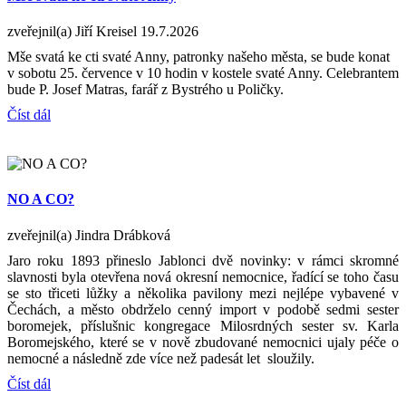
zveřejnil(a) Jiří Kreisel
19.7.2026
Mše svatá ke cti svaté Anny, patronky našeho města, se bude konat
v sobotu 25. července v 10 hodin v kostele svaté Anny. Celebrantem
bude P. Josef Matras, farář z Bystrého u Poličky.
Číst dál
NO A CO?
zveřejnil(a) Jindra Drábková
Jaro roku 1893 přineslo Jablonci dvě novinky: v rámci skromné
slavnosti byla otevřena nová okresní nemocnice, řadící se toho času
se sto třiceti lůžky a několika pavilony mezi nejlépe vybavené v
Čechách, a město obdrželo cenný import v podobě sedmi sester
boromejek, příslušnic kongregace Milosrdných sester sv. Karla
Boromejského, které se v nově zbudované nemocnici ujaly péče o
nemocné a následně zde více než padesát let sloužily.
Číst dál