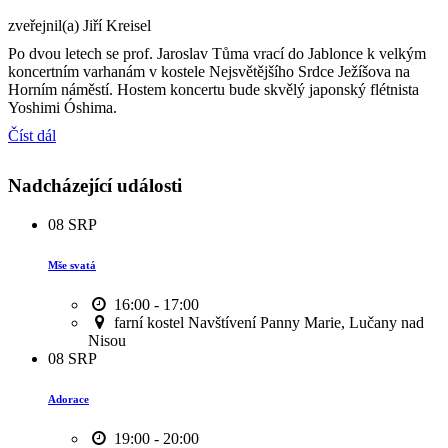
zveřejnil(a) Jiří Kreisel
Po dvou letech se prof. Jaroslav Tůma vrací do Jablonce k velkým
koncertním varhanám v kostele Nejsvětějšího Srdce Ježíšova na
Horním náměstí. Hostem koncertu bude skvělý japonský flétnista
Yoshimi Óshima.
Číst dál
Nadcházející události
08
SRP
Mše svatá
16:00 - 17:00
farní kostel Navštívení Panny Marie, Lučany nad
Nisou
08
SRP
Adorace
19:00 - 20:00