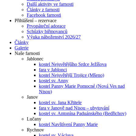
Další aktivity ve farnosti
Články z farnosti
Facebook farnosti
Přihlášení – rezervace
Prvopáteční adorace
Schůzky biřmovanců
Výuka náboženství 2026/27
Články
Galerie
Naše farnosti
Jablonec
kostel Nejsvětějšího Srdce Ježíšova
fara v Jablonci
kostel Nejsvětější Trojice (Mšeno)
kostel sv. Anny
kostel Panny Marie Pomocné (Nová Ves nad
Nisou)
Janov
kostel sv. Jana Křtitele
fara v Janově nad Nisou – ubytování
kostel sv. Antonína Paduánského (Bedřichov)
Lučany
kostel Navštívení Panny Marie
Rychnov
kostel sv. Václava