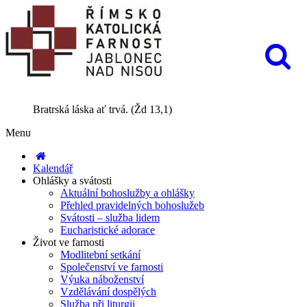
Bratrská láska ať trvá. (Žd 13,1)
Menu
Kalendář
Ohlášky a svátosti
Aktuální bohoslužby a ohlášky
Přehled pravidelných bohoslužeb
Svátosti – služba lidem
Eucharistické adorace
Život ve farnosti
Modlitební setkání
Společenství ve farnosti
Výuka náboženství
Vzdělávání dospělých
Služba při liturgii