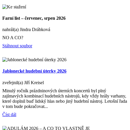
Farní list – červenec, srpen 2026
nahrál(a) Jindra Drábková
NO A CO?
Stáhnout soubor
Jablonecké hudební úterky 2026
zveřejnil(a) Jiří Kreisel
Minulý ročník prázdninových úterních koncertů byl plný
zajímavých kombinací hudebních nástrojů, kdy vždy hrály varhany,
které doplnil buď lidský hlas nebo jiný hudební nástroj. Letošní řada
v tom bude pokračovat...
Číst dál