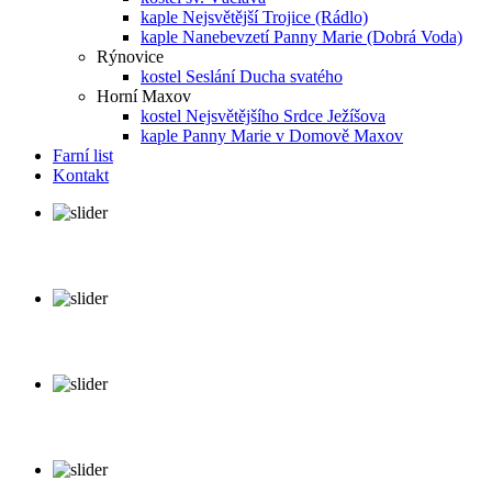
kaple Nejsvětější Trojice (Rádlo)
kaple Nanebevzetí Panny Marie (Dobrá Voda)
Rýnovice
kostel Seslání Ducha svatého
Horní Maxov
kostel Nejsvětějšího Srdce Ježíšova
kaple Panny Marie v Domově Maxov
Farní list
Kontakt