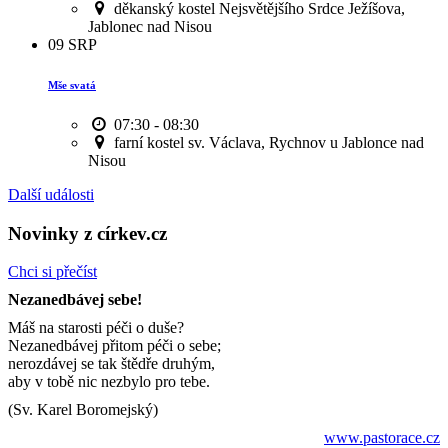
děkanský kostel Nejsvětějšího Srdce Ježíšova,
Jablonec nad Nisou
09
SRP
Mše svatá
07:30 - 08:30
farní kostel sv. Václava, Rychnov u Jablonce nad
Nisou
Další události
Novinky z církev.cz
Chci si přečíst
Nezanedbávej sebe!
Máš na starosti péči o duše?
Nezanedbávej přitom péči o sebe;
nerozdávej se tak štědře druhým,
aby v tobě nic nezbylo pro tebe.
(Sv. Karel Boromejský)
www.pastorace.cz