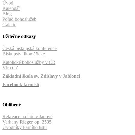
Úvod
Kalendář
Blog
Pořad bohoslužeb
Galerie
Užitečné odkazy
Česká biskupská konference
Biskupství litoměřické
Katolické bohoslužby v ČR
Víra.CZ
Základní škola sv. Zdislavy v Jablonci
Facebook farnosti
Oblíbené
Rekreace na faře v Janově
Varhany
Rieger op. 2535
Úvodníky Farního listu