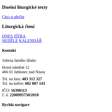
Dnešní liturgické texty
Chci si přečíst
Liturgická čtení
DNES
ZÍTRA
NEDĚLE
KALENDÁŘ
Kontakt
Adresa farního úřadu:
Horní náměstí 12
466 01 Jablonec nad Nisou
Tel. na faru:
483 312 327
Tel. na kněze:
602 887 143
IČO:
16390113
č. ú.
2200995750/2010
Rychlá navigace