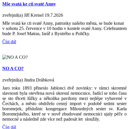
Mše svatá ke cti svaté Anny
zveřejnil(a) Jiří Kreisel
19.7.2026
Mše svatá ke cti svaté Anny, patronky našeho města, se bude konat
v sobotu 25. července v 10 hodin v kostele svaté Anny. Celebrantem
bude P. Josef Matras, farář z Bystrého u Poličky.
Číst dál
NO A CO?
zveřejnil(a) Jindra Drábková
Jaro roku 1893 přineslo Jablonci dvě novinky: v rámci skromné
slavnosti byla otevřena nová okresní nemocnice, řadící se toho času
se sto třiceti lůžky a několika pavilony mezi nejlépe vybavené v
Čechách, a město obdrželo cenný import v podobě sedmi sester
boromejek, příslušnic kongregace Milosrdných sester sv. Karla
Boromejského, které se v nově zbudované nemocnici ujaly péče o
nemocné a následně zde více než padesát let sloužily.
Číst dál