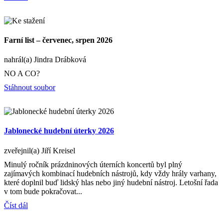
Farní list – červenec, srpen 2026
nahrál(a) Jindra Drábková
NO A CO?
Stáhnout soubor
Jablonecké hudební úterky 2026
zveřejnil(a) Jiří Kreisel
Minulý ročník prázdninových úterních koncertů byl plný
zajímavých kombinací hudebních nástrojů, kdy vždy hrály varhany,
které doplnil buď lidský hlas nebo jiný hudební nástroj. Letošní řada
v tom bude pokračovat...
Číst dál