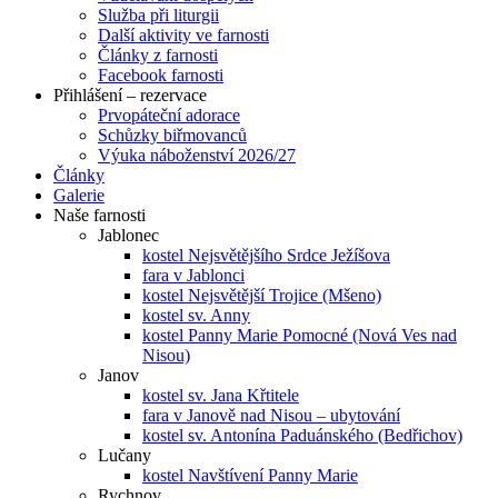
Služba při liturgii
Další aktivity ve farnosti
Články z farnosti
Facebook farnosti
Přihlášení – rezervace
Prvopáteční adorace
Schůzky biřmovanců
Výuka náboženství 2026/27
Články
Galerie
Naše farnosti
Jablonec
kostel Nejsvětějšího Srdce Ježíšova
fara v Jablonci
kostel Nejsvětější Trojice (Mšeno)
kostel sv. Anny
kostel Panny Marie Pomocné (Nová Ves nad
Nisou)
Janov
kostel sv. Jana Křtitele
fara v Janově nad Nisou – ubytování
kostel sv. Antonína Paduánského (Bedřichov)
Lučany
kostel Navštívení Panny Marie
Rychnov