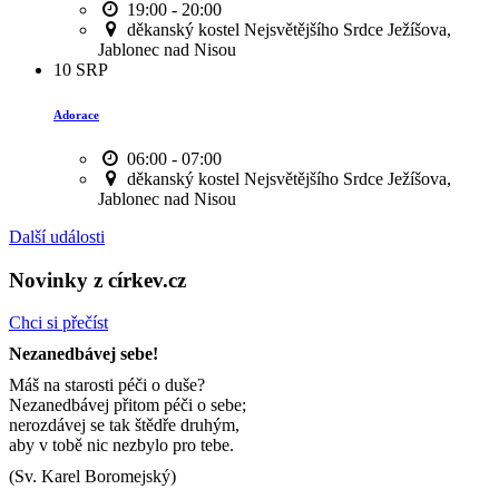
19:00 - 20:00
děkanský kostel Nejsvětějšího Srdce Ježíšova,
Jablonec nad Nisou
10
SRP
Adorace
06:00 - 07:00
děkanský kostel Nejsvětějšího Srdce Ježíšova,
Jablonec nad Nisou
Další události
Novinky z církev.cz
Chci si přečíst
Nezanedbávej sebe!
Máš na starosti péči o duše?
Nezanedbávej přitom péči o sebe;
nerozdávej se tak štědře druhým,
aby v tobě nic nezbylo pro tebe.
(Sv. Karel Boromejský)