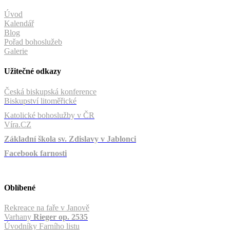
Úvod
Kalendář
Blog
Pořad bohoslužeb
Galerie
Užitečné odkazy
Česká biskupská konference
Biskupství litoměřické
Katolické bohoslužby v ČR
Víra.CZ
Základní škola sv. Zdislavy v Jablonci
Facebook farnosti
Oblíbené
Rekreace na faře v Janově
Varhany
Rieger op. 2535
Úvodníky Farního listu