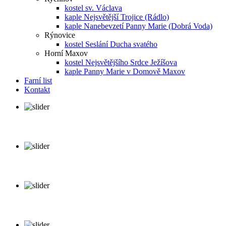
kostel sv. Václava
kaple Nejsvětější Trojice (Rádlo)
kaple Nanebevzetí Panny Marie (Dobrá Voda)
Rýnovice
kostel Seslání Ducha svatého
Horní Maxov
kostel Nejsvětějšího Srdce Ježíšova
kaple Panny Marie v Domově Maxov
Farní list
Kontakt