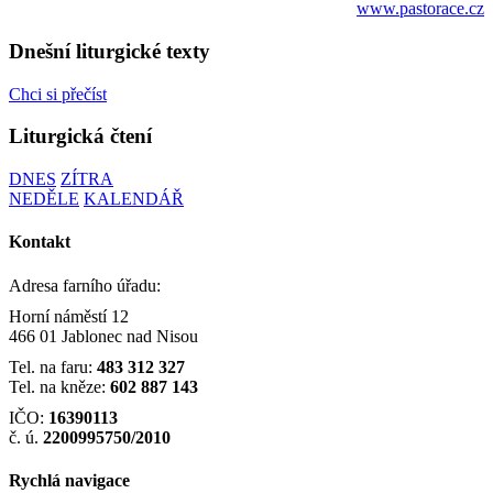
www.pastorace.cz
Dnešní liturgické texty
Chci si přečíst
Liturgická čtení
DNES
ZÍTRA
NEDĚLE
KALENDÁŘ
Kontakt
Adresa farního úřadu:
Horní náměstí 12
466 01 Jablonec nad Nisou
Tel. na faru:
483 312 327
Tel. na kněze:
602 887 143
IČO:
16390113
č. ú.
2200995750/2010
Rychlá navigace