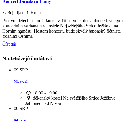
Koncert Jaroslava Tůmy
zveřejnil(a) Jiří Kreisel
Po dvou letech se prof. Jaroslav Tůma vrací do Jablonce k velkým
koncertním varhanám v kostele Nejsvětějšího Srdce Ježíšova na
Horním náměstí. Hostem koncertu bude skvělý japonský flétnista
Yoshimi Óshima.
Číst dál
Nadcházející události
09
SRP
Mše svatá
18:00 - 19:00
děkanský kostel Nejsvětějšího Srdce Ježíšova,
Jablonec nad Nisou
09
SRP
Adorace