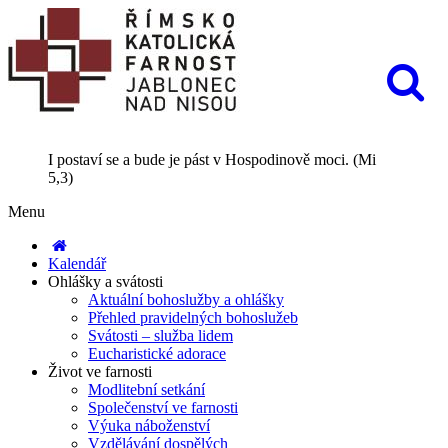
I postaví se a bude je pást v Hospodinově moci. (Mi
5,3)
Menu
Kalendář
Ohlášky a svátosti
Aktuální bohoslužby a ohlášky
Přehled pravidelných bohoslužeb
Svátosti – služba lidem
Eucharistické adorace
Život ve farnosti
Modlitební setkání
Společenství ve farnosti
Výuka náboženství
Vzdělávání dospělých