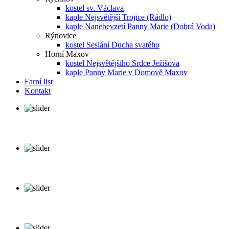
kostel sv. Václava
kaple Nejsvětější Trojice (Rádlo)
kaple Nanebevzetí Panny Marie (Dobrá Voda)
Rýnovice
kostel Seslání Ducha svatého
Horní Maxov
kostel Nejsvětějšího Srdce Ježíšova
kaple Panny Marie v Domově Maxov
Farní list
Kontakt