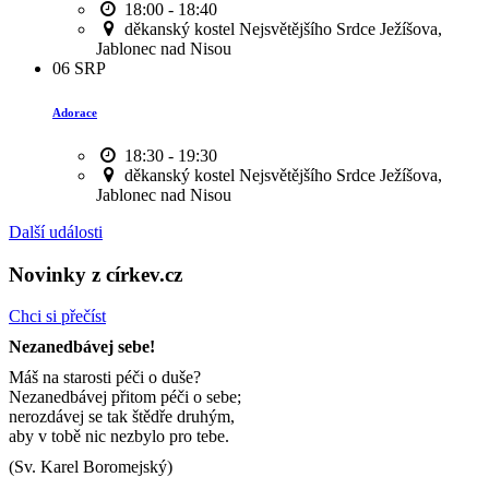
18:00 - 18:40
děkanský kostel Nejsvětějšího Srdce Ježíšova,
Jablonec nad Nisou
06
SRP
Adorace
18:30 - 19:30
děkanský kostel Nejsvětějšího Srdce Ježíšova,
Jablonec nad Nisou
Další události
Novinky z církev.cz
Chci si přečíst
Nezanedbávej sebe!
Máš na starosti péči o duše?
Nezanedbávej přitom péči o sebe;
nerozdávej se tak štědře druhým,
aby v tobě nic nezbylo pro tebe.
(Sv. Karel Boromejský)