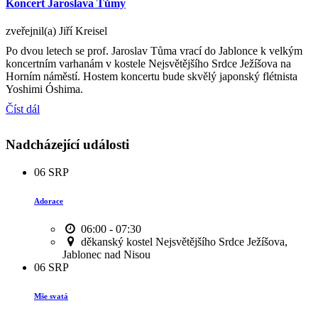
Koncert Jaroslava Tůmy
zveřejnil(a) Jiří Kreisel
Po dvou letech se prof. Jaroslav Tůma vrací do Jablonce k velkým
koncertním varhanám v kostele Nejsvětějšího Srdce Ježíšova na
Horním náměstí. Hostem koncertu bude skvělý japonský flétnista
Yoshimi Óshima.
Číst dál
Nadcházející události
06
SRP
Adorace
06:00 - 07:30
děkanský kostel Nejsvětějšího Srdce Ježíšova,
Jablonec nad Nisou
06
SRP
Mše svatá