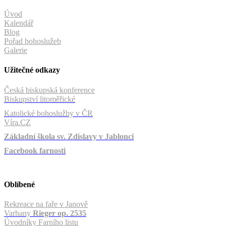
Úvod
Kalendář
Blog
Pořad bohoslužeb
Galerie
Užitečné odkazy
Česká biskupská konference
Biskupství litoměřické
Katolické bohoslužby v ČR
Víra.CZ
Základní škola sv. Zdislavy v Jablonci
Facebook farnosti
Oblíbené
Rekreace na faře v Janově
Varhany
Rieger op. 2535
Úvodníky Farního listu