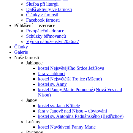
Služba při liturgii
Další aktivity ve farnosti
Články z farnosti
Facebook farnosti
Přihlášení – rezervace
Prvopáteční adorace
Schůzky biřmovanců
Výuka náboženství 2026/27
Články
Galerie
Naše farnosti
Jablonec
kostel Nejsvětějšího Srdce Ježíšova
fara v Jablonci
kostel Nejsvětější Trojice (Mšeno)
kostel sv. Anny
kostel Panny Marie Pomocné (Nová Ves nad
Nisou)
Janov
kostel sv. Jana Křtitele
fara v Janově nad Nisou – ubytování
kostel sv. Antonína Paduánského (Bedřichov)
Lučany
kostel Navštívení Panny Marie
Rychnov