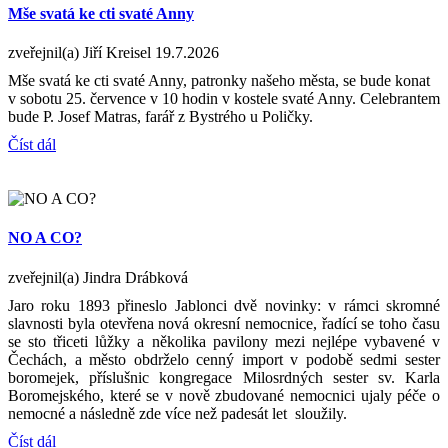
Mše svatá ke cti svaté Anny
zveřejnil(a) Jiří Kreisel
19.7.2026
Mše svatá ke cti svaté Anny, patronky našeho města, se bude konat
v sobotu 25. července v 10 hodin v kostele svaté Anny. Celebrantem
bude P. Josef Matras, farář z Bystrého u Poličky.
Číst dál
NO A CO?
zveřejnil(a) Jindra Drábková
Jaro roku 1893 přineslo Jablonci dvě novinky: v rámci skromné
slavnosti byla otevřena nová okresní nemocnice, řadící se toho času
se sto třiceti lůžky a několika pavilony mezi nejlépe vybavené v
Čechách, a město obdrželo cenný import v podobě sedmi sester
boromejek, příslušnic kongregace Milosrdných sester sv. Karla
Boromejského, které se v nově zbudované nemocnici ujaly péče o
nemocné a následně zde více než padesát let sloužily.
Číst dál