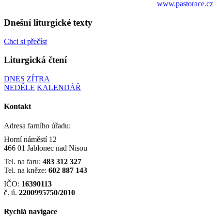
www.pastorace.cz
Dnešní liturgické texty
Chci si přečíst
Liturgická čtení
DNES
ZÍTRA
NEDĚLE
KALENDÁŘ
Kontakt
Adresa farního úřadu:
Horní náměstí 12
466 01 Jablonec nad Nisou
Tel. na faru:
483 312 327
Tel. na kněze:
602 887 143
IČO:
16390113
č. ú.
2200995750/2010
Rychlá navigace