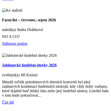
Farní list – červenec, srpen 2026
nahrál(a) Jindra Drábková
NO A CO?
Stáhnout soubor
Jablonecké hudební úterky 2026
zveřejnil(a) Jiří Kreisel
Minulý ročník prázdninových úterních koncertů byl plný
zajímavých kombinací hudebních nástrojů, kdy vždy hrály varhany,
které doplnil buď lidský hlas nebo jiný hudební nástroj. Letošní řada
v tom bude pokračovat...
Číst dál