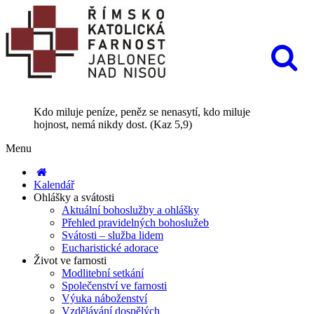
Kdo miluje peníze, peněz se nenasytí, kdo miluje
hojnost, nemá nikdy dost. (Kaz 5,9)
Menu
Kalendář
Ohlášky a svátosti
Aktuální bohoslužby a ohlášky
Přehled pravidelných bohoslužeb
Svátosti – služba lidem
Eucharistické adorace
Život ve farnosti
Modlitební setkání
Společenství ve farnosti
Výuka náboženství
Vzdělávání dospělých