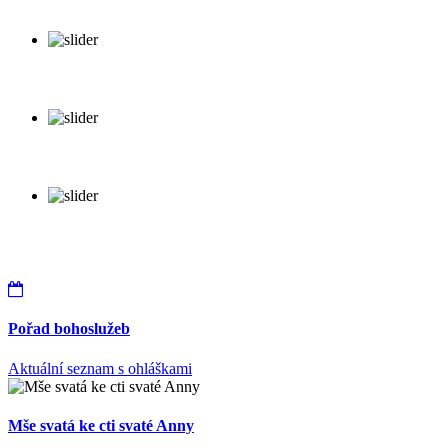
Pořad bohoslužeb
Aktuální seznam s ohláškami
Mše svatá ke cti svaté Anny