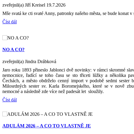
zveřejnil(a) Jiří Kreisel
19.7.2026
Mše svatá ke cti svaté Anny, patronky našeho města, se bude konat v 
Číst dál
NO A CO?
zveřejnil(a) Jindra Drábková
Jaro roku 1893 přineslo Jablonci dvě novinky: v rámci skromné slav
nemocnice, řadící se toho času se sto třiceti lůžky a několika p
Čechách, a město obdrželo cenný import v podobě sedmi sester bo
Milosrdných sester sv. Karla Boromejského, které se v nově zb
nemocné a následně zde více než padesát let sloužily.
Číst dál
ADULÁM 2026 – A CO TO VLASTNĚ JE