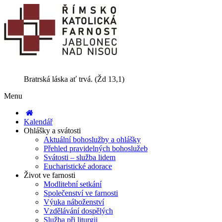
Bratrská láska ať trvá. (Žd 13,1)
Menu
Kalendář
Ohlášky a svátosti
Aktuální bohoslužby a ohlášky
Přehled pravidelných bohoslužeb
Svátosti – služba lidem
Eucharistické adorace
Život ve farnosti
Modlitební setkání
Společenství ve farnosti
Výuka náboženství
Vzdělávání dospělých
Služba při liturgii