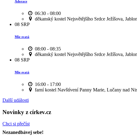
Adorace
06:30 - 08:00
děkanský kostel Nejsvětějšího Srdce Ježíšova, Jablo
08
SRP
Mše svatá
08:00 - 08:35
děkanský kostel Nejsvětějšího Srdce Ježíšova, Jablo
08
SRP
Mše svatá
16:00 - 17:00
farní kostel Navštívení Panny Marie, Lučany nad Ni
Další události
Novinky z církev.cz
Chci si přečíst
Nezanedbávej sebe!