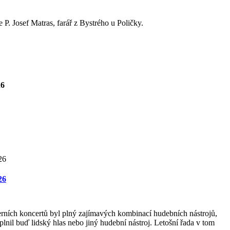
P. Josef Matras, farář z Bystrého u Poličky.
26
26
rních koncertů byl plný zajímavých kombinací hudebních nástrojů,
lnil buď lidský hlas nebo jiný hudební nástroj. Letošní řada v tom