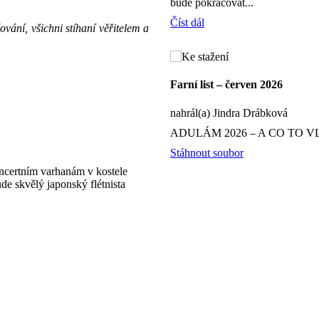
bude pokračovat...
Číst dál
vání, všichni stíhaní věřitelem a
Farní list – červen 2026
nahrál(a) Jindra Drábková
ADULÁM 2026 – A CO TO V
Stáhnout soubor
oncertním varhanám v kostele
e skvělý japonský flétnista