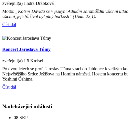
zveřejnil(a) Jindra Drábková
Motto:
„Kolem Davida se v jeskyni Adulám shromáždili všichni utlačo
všichni, jejichž život byl plný hořkosti“ (1Sam 22,1).
Číst dál
Koncert Jaroslava Tůmy
zveřejnil(a) Jiří Kreisel
Po dvou letech se prof. Jaroslav Tůma vrací do Jablonce k velkým k
Nejsvětějšího Srdce Ježíšova na Horním náměstí. Hostem koncertu bud
Yoshimi Óshima.
Číst dál
Nadcházející události
08
SRP