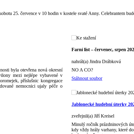
sobotu 25. července v 10 hodin v kostele svaté Anny. Celebrantem bude 
Farní list – červenec, srpen 20
nahrál(a) Jindra Drábková
nosti byla otevřena nová okresní
NO A CO?
avilony mezi nejlépe vybavené v
Stáhnout soubor
romejek, příslušnic kongregace
udované nemocnici ujaly péče o
Jablonecké hudební úterky 20
zveřejnil(a) Jiří Kreisel
Minulý ročník prázdninových úte
kdy vždy hrály varhany, které dop