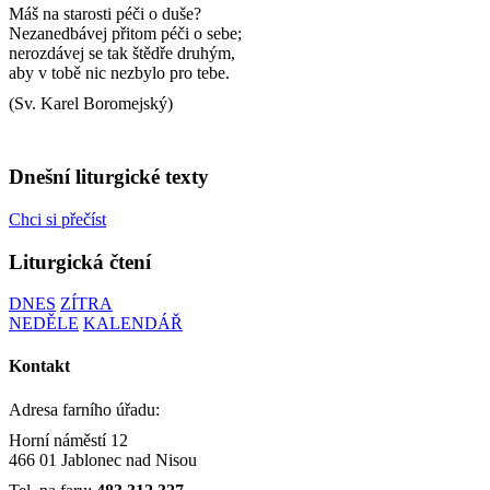
Máš na starosti péči o duše?
Nezanedbávej přitom péči o sebe;
nerozdávej se tak štědře druhým,
aby v tobě nic nezbylo pro tebe.
(Sv. Karel Boromejský)
Dnešní liturgické texty
Chci si přečíst
Liturgická čtení
DNES
ZÍTRA
NEDĚLE
KALENDÁŘ
Kontakt
Adresa farního úřadu:
Horní náměstí 12
466 01 Jablonec nad Nisou