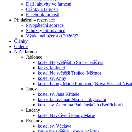
Další aktivity ve farnosti
Články z farnosti
Facebook farnosti
Přihlášení – rezervace
Prvopáteční adorace
Schůzky biřmovanců
Výuka náboženství 2026/27
Články
Galerie
Naše farnosti
Jablonec
kostel Nejsvětějšího Srdce Ježíšova
fara v Jablonci
kostel Nejsvětější Trojice (Mšeno)
kostel sv. Anny
kostel Panny Marie Pomocné (Nová Ves nad Niso
Janov
kostel sv. Jana Křtitele
fara v Janově nad Nisou – ubytování
kostel sv. Antonína Paduánského (Bedřichov)
Lučany
kostel Navštívení Panny Marie
Rychnov
kostel sv. Václava
kaple Nejsvětější Trojice (Rádlo)