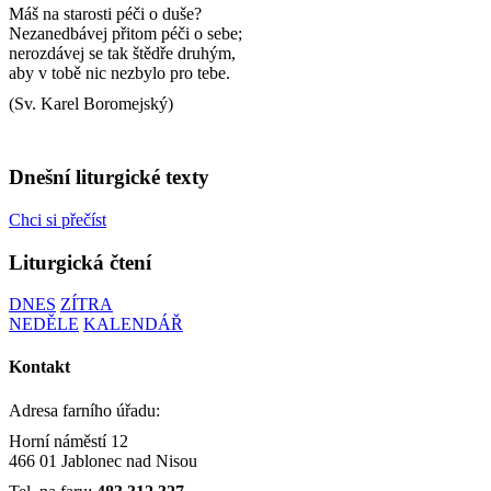
Máš na starosti péči o duše?
Nezanedbávej přitom péči o sebe;
nerozdávej se tak štědře druhým,
aby v tobě nic nezbylo pro tebe.
(Sv. Karel Boromejský)
Dnešní liturgické texty
Chci si přečíst
Liturgická čtení
DNES
ZÍTRA
NEDĚLE
KALENDÁŘ
Kontakt
Adresa farního úřadu:
Horní náměstí 12
466 01 Jablonec nad Nisou