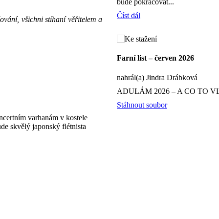
bude pokračovat...
Číst dál
vání, všichni stíhaní věřitelem a
Farní list – červen 2026
nahrál(a) Jindra Drábková
ADULÁM 2026 – A CO TO V
Stáhnout soubor
oncertním varhanám v kostele
e skvělý japonský flétnista