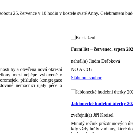
sobotu 25. července v 10 hodin v kostele svaté Anny. Celebrantem bude 
Farní list – červenec, srpen 20
nahrál(a) Jindra Drábková
nosti byla otevřena nová okresní
NO A CO?
avilony mezi nejlépe vybavené v
Stáhnout soubor
romejek, příslušnic kongregace
udované nemocnici ujaly péče o
Jablonecké hudební úterky 20
zveřejnil(a) Jiří Kreisel
Minulý ročník prázdninových úte
kdy vždy hrály varhany, které dop