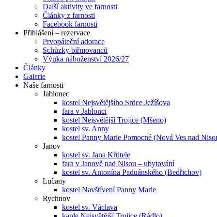
Další aktivity ve farnosti
Články z farnosti
Facebook farnosti
Přihlášení – rezervace
Prvopáteční adorace
Schůzky biřmovanců
Výuka náboženství 2026/27
Články
Galerie
Naše farnosti
Jablonec
kostel Nejsvětějšího Srdce Ježíšova
fara v Jablonci
kostel Nejsvětější Trojice (Mšeno)
kostel sv. Anny
kostel Panny Marie Pomocné (Nová Ves nad Niso
Janov
kostel sv. Jana Křtitele
fara v Janově nad Nisou – ubytování
kostel sv. Antonína Paduánského (Bedřichov)
Lučany
kostel Navštívení Panny Marie
Rychnov
kostel sv. Václava
kaple Nejsvětější Trojice (Rádlo)