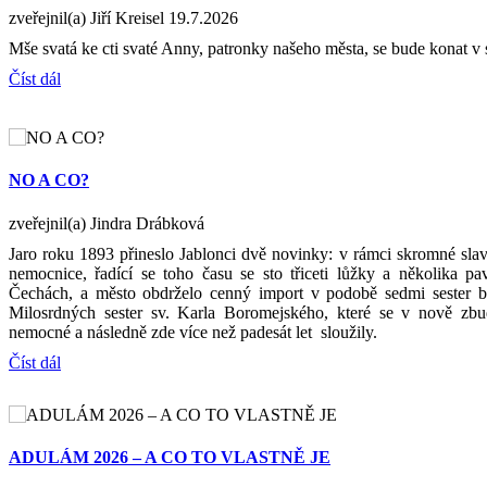
zveřejnil(a) Jiří Kreisel
19.7.2026
Mše svatá ke cti svaté Anny, patronky našeho města, se bude konat v 
Číst dál
NO A CO?
zveřejnil(a) Jindra Drábková
Jaro roku 1893 přineslo Jablonci dvě novinky: v rámci skromné slav
nemocnice, řadící se toho času se sto třiceti lůžky a několika p
Čechách, a město obdrželo cenný import v podobě sedmi sester bo
Milosrdných sester sv. Karla Boromejského, které se v nově zb
nemocné a následně zde více než padesát let sloužily.
Číst dál
ADULÁM 2026 – A CO TO VLASTNĚ JE