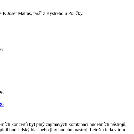
P. Josef Matras, farář z Bystrého u Poličky.
26
26
rních koncertů byl plný zajímavých kombinací hudebních nástrojů,
lnil buď lidský hlas nebo jiný hudební nástroj. Letošní řada v tom