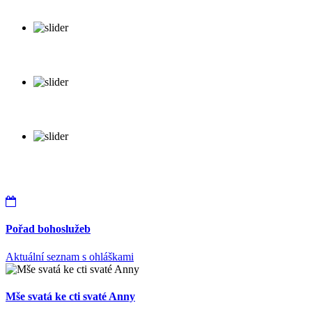
Pořad bohoslužeb
Aktuální seznam s ohláškami
Mše svatá ke cti svaté Anny