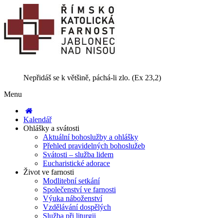
Nepřidáš se k většině, páchá-li zlo. (Ex 23,2)
Menu
Kalendář
Ohlášky a svátosti
Aktuální bohoslužby a ohlášky
Přehled pravidelných bohoslužeb
Svátosti – služba lidem
Eucharistické adorace
Život ve farnosti
Modlitební setkání
Společenství ve farnosti
Výuka náboženství
Vzdělávání dospělých
Služba při liturgii