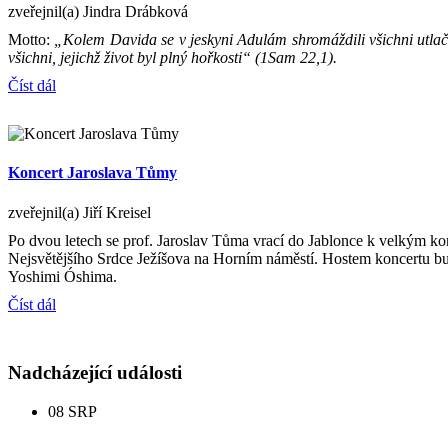
zveřejnil(a) Jindra Drábková
Motto:
„Kolem Davida se v jeskyni Adulám shromáždili všichni utlačo
všichni, jejichž život byl plný hořkosti“ (1Sam 22,1).
Číst dál
Koncert Jaroslava Tůmy
zveřejnil(a) Jiří Kreisel
Po dvou letech se prof. Jaroslav Tůma vrací do Jablonce k velkým k
Nejsvětějšího Srdce Ježíšova na Horním náměstí. Hostem koncertu bud
Yoshimi Óshima.
Číst dál
Nadcházející události
08
SRP