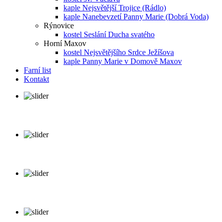
kaple Nejsvětější Trojice (Rádlo)
kaple Nanebevzetí Panny Marie (Dobrá Voda)
Rýnovice
kostel Seslání Ducha svatého
Horní Maxov
kostel Nejsvětějšího Srdce Ježíšova
kaple Panny Marie v Domově Maxov
Farní list
Kontakt