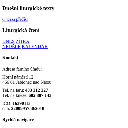
Dnešní liturgické texty
Chci si přečíst
Liturgická čtení
DNES
ZÍTRA
NEDĚLE
KALENDÁŘ
Kontakt
Adresa farního úřadu:
Horní náměstí 12
466 01 Jablonec nad Nisou
Tel. na faru:
483 312 327
Tel. na kněze:
602 887 143
IČO:
16390113
č. ú.
2200995750/2010
Rychlá navigace