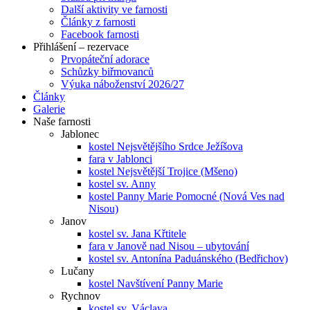
Další aktivity ve farnosti
Články z farnosti
Facebook farnosti
Přihlášení – rezervace
Prvopáteční adorace
Schůzky biřmovanců
Výuka náboženství 2026/27
Články
Galerie
Naše farnosti
Jablonec
kostel Nejsvětějšího Srdce Ježíšova
fara v Jablonci
kostel Nejsvětější Trojice (Mšeno)
kostel sv. Anny
kostel Panny Marie Pomocné (Nová Ves nad
Nisou)
Janov
kostel sv. Jana Křtitele
fara v Janově nad Nisou – ubytování
kostel sv. Antonína Paduánského (Bedřichov)
Lučany
kostel Navštívení Panny Marie
Rychnov
kostel sv. Václava