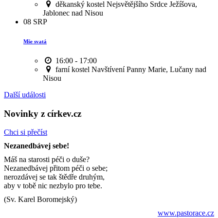
děkanský kostel Nejsvětějšího Srdce Ježíšova,
Jablonec nad Nisou
08
SRP
Mše svatá
16:00 - 17:00
farní kostel Navštívení Panny Marie, Lučany nad
Nisou
Další události
Novinky z církev.cz
Chci si přečíst
Nezanedbávej sebe!
Máš na starosti péči o duše?
Nezanedbávej přitom péči o sebe;
nerozdávej se tak štědře druhým,
aby v tobě nic nezbylo pro tebe.
(Sv. Karel Boromejský)
www.pastorace.cz