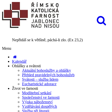
Nepřidáš se k většině, páchá-li zlo. (Ex 23,2)
Menu
Kalendář
Ohlášky a svátosti
Aktuální bohoslužby a ohlášky
Přehled pravidelných bohoslužeb
Svátosti – služba lidem
Eucharistické adorace
Život ve farnosti
Modlitební setkání
Společenství ve farnosti
Výuka náboženství
Vzdělávání dospělých
Služba při liturgii