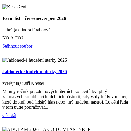
Farní list – červenec, srpen 2026
nahrál(a) Jindra Drábková
NO A CO?
Stáhnout soubor
Jablonecké hudební úterky 2026
zveřejnil(a) Jiří Kreisel
Minulý ročník prázdninových úterních koncertů byl plný
zajímavých kombinací hudebních nástrojů, kdy vždy hrály varhany,
které doplnil buď lidský hlas nebo jiný hudební nástroj. Letošní řada
v tom bude pokračovat...
Číst dál