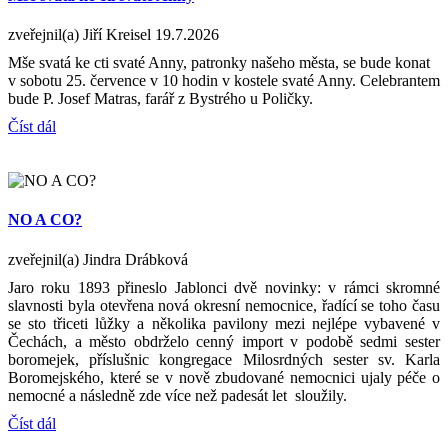
zveřejnil(a) Jiří Kreisel
19.7.2026
Mše svatá ke cti svaté Anny, patronky našeho města, se bude konat
v sobotu 25. července v 10 hodin v kostele svaté Anny. Celebrantem
bude P. Josef Matras, farář z Bystrého u Poličky.
Číst dál
NO A CO?
zveřejnil(a) Jindra Drábková
Jaro roku 1893 přineslo Jablonci dvě novinky: v rámci skromné
slavnosti byla otevřena nová okresní nemocnice, řadící se toho času
se sto třiceti lůžky a několika pavilony mezi nejlépe vybavené v
Čechách, a město obdrželo cenný import v podobě sedmi sester
boromejek, příslušnic kongregace Milosrdných sester sv. Karla
Boromejského, které se v nově zbudované nemocnici ujaly péče o
nemocné a následně zde více než padesát let sloužily.
Číst dál