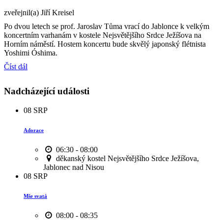
zveřejnil(a) Jiří Kreisel
Po dvou letech se prof. Jaroslav Tůma vrací do Jablonce k velkým
koncertním varhanám v kostele Nejsvětějšího Srdce Ježíšova na
Horním náměstí. Hostem koncertu bude skvělý japonský flétnista
Yoshimi Óshima.
Číst dál
Nadcházející události
08
SRP
Adorace
06:30 - 08:00
děkanský kostel Nejsvětějšího Srdce Ježíšova,
Jablonec nad Nisou
08
SRP
Mše svatá
08:00 - 08:35