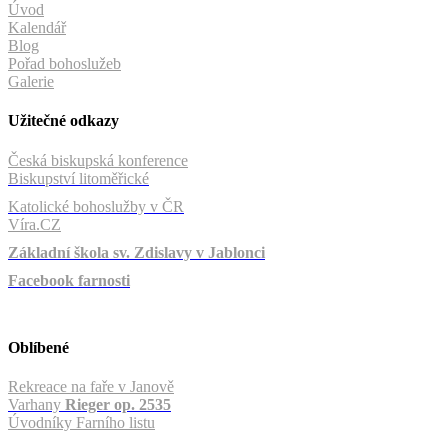
Úvod
Kalendář
Blog
Pořad bohoslužeb
Galerie
Užitečné odkazy
Česká biskupská konference
Biskupství litoměřické
Katolické bohoslužby v ČR
Víra.CZ
Základní škola sv. Zdislavy v Jablonci
Facebook farnosti
Oblíbené
Rekreace na faře v Janově
Varhany
Rieger op. 2535
Úvodníky Farního listu